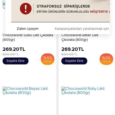
Zaten üyeyim
Kampanyalardan yararlanmak için h
Chocoworld Sütlü Likit Çikolata
Chocoworld Bitter Likit
(800gr)
Çikolata (800gr)
269.20
TL
269.20
TL
600.00
TL
600.00
TL
%
55
%
55
Sepete Ekle
Sepete Ekle
İndirim
İndirim