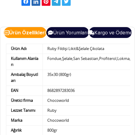
Ürün Özellikleri
Ürün Yorumları
Kargo ve Ödeme
Ürün Adı
Ruby Fildişi Likit&Şelale Çikolata
Kullanım Alanla
Fondue,Şelale,San Sebastian,Profiterol,Lokma,W
rı
Ambalaj Boyutl
35x30 (800gr)
arı
EAN
8682897283036
Üretici firma
Chocoworld
Lezzet Tanımı
Ruby
Marka
Chocoworld
Ağırlık
800gr