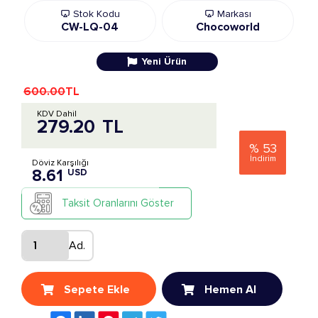
Stok Kodu
Markası
CW-LQ-04
Chocoworld
Yeni Ürün
600.00
TL
KDV Dahil
279.20
TL
%
53
İndirim
Döviz Karşılığı
8.61
USD
Taksit Oranlarını Göster
Ad.
Sepete Ekle
Hemen Al