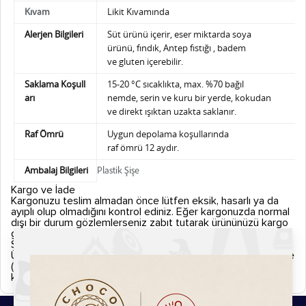
Likit Kıvamında
Kıvam
Alerjen Bilgileri
Süt ürünü içerir, eser miktarda soya
ürünü,
fındık, Antep fıstığı , badem
ve gluten içerebilir.
Saklama Koşull
15-20 °C sıcaklıkta, max. %70 bağıl
arı
nemde,
serin ve kuru bir yerde, kokudan
ve direkt ışıktan uzakta saklanır.
Raf Ömrü
Uygun depolama koşullarında
raf ömrü 12 aydır.
Ambalaj Bilgileri
Plastik Şişe
Kargo ve İade
Kargonuzu teslim almadan önce lütfen eksik, hasarlı ya da
ayıplı olup olmadığını kontrol ediniz. Eğer kargonuzda normal
dışı bir durum gözlemlerseniz zabıt tutarak ürününüzü kargo
görevlisine iade ediniz.
Sipariş Kargoya Verilişi
Ürünler siparişi verdiğiniz tarihten itibaren aksi belirtilmedikçe
(Hızlı kargo vb. uyarı simgeleri.) 2 iş günü içerisinde
kargolanmaktadır.