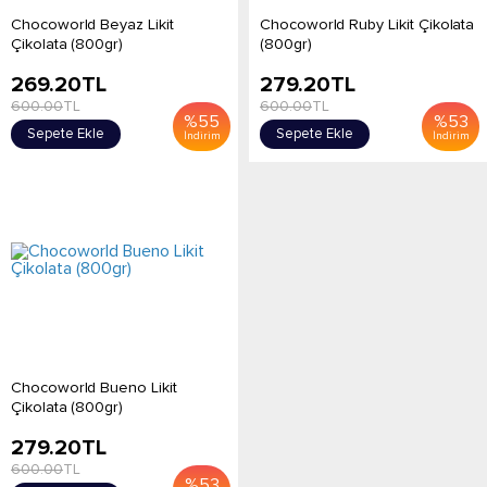
Chocoworld Beyaz Likit
Chocoworld Ruby Likit Çikolata
Çikolata (800gr)
(800gr)
269.20
TL
279.20
TL
600.00
TL
600.00
TL
%
55
%
53
Sepete Ekle
Sepete Ekle
İndirim
İndirim
Chocoworld Bueno Likit
Çikolata (800gr)
279.20
TL
600.00
TL
%
53