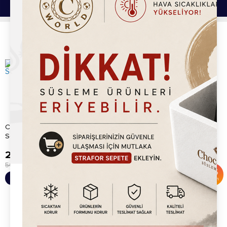
Bu Ürünlerde İlginizi Çekebilir.
Chocoworld Mango Waffle
Specofix Speculoos Topping
Sos 800gr
(1kg)
229.20
TL
599.20
TL
500.00
TL
1,350.00
TL
%
54
%
56
Sepete Ekle
Sepete Ekle
İndirim
İndirim