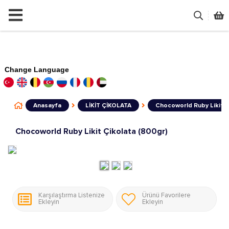
Change Language
Anasayfa
LİKİT ÇİKOLATA
Chocoworld Ruby Likit Ç
Chocoworld Ruby Likit Çikolata (800gr)
Karşılaştırma Listenize
Ürünü Favorilere
Ekleyin
Ekleyin