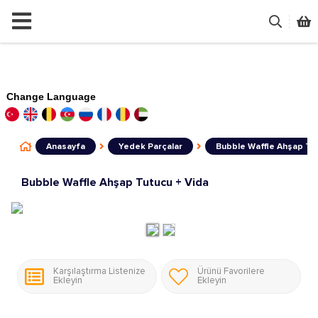
Change Language
Anasayfa
Yedek Parçalar
Bubble Waffle Ahşap Tut
Bubble Waffle Ahşap Tutucu + Vida
Karşılaştırma Listenize
Ürünü Favorilere
Ekleyin
Ekleyin