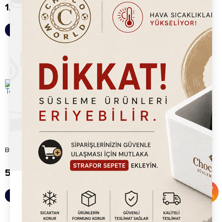
1,925.00
TL
175.00
TL
Sepete Ekle
Sepete Ekle
Bubble Waffle Makine Tepsisi
Timer
500.00
TL
500.00
TL
1,500.00
TL
%
67
Sepete Ekle
Sepete Ekle
İndirim