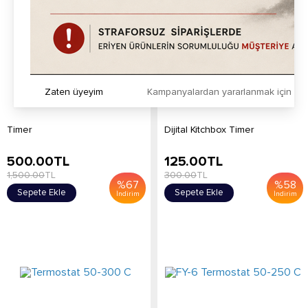
Zaten üyeyim
Kampanyalardan yararlanmak için h
Timer
Dijital Kitchbox Timer
500.00
TL
125.00
TL
1,500.00
TL
300.00
TL
%
67
%
58
Sepete Ekle
Sepete Ekle
İndirim
İndirim