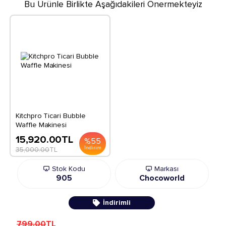
Bu Ürünle Birlikte Aşağıdakileri Önermekteyiz
Kitchpro Ticari Bubble
Waffle Makinesi
15,920.00
TL
%
55
İndirim
35,000.00
TL
Stok Kodu
Markası
905
Chocoworld
İndirimli
799.00
TL