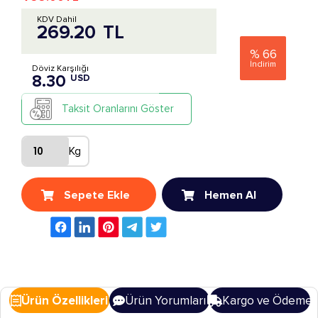
KDV Dahil
269.20
TL
%
66
İndirim
Döviz Karşılığı
8.30
USD
Taksit Oranlarını Göster
Kg
Sepete Ekle
Hemen Al
Ürün Özellikleri
Ürün Yorumları
Kargo ve Ödeme