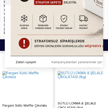
Kargo ve İade
Kargonuzu teslim almadan önce lütfen eksik, hasarlı ya da
ayıplı olup olmadığını kontrol ediniz. Eğer kargonuzda normal
dışı bir durum gözlemlerseniz zabıt tutarak ürününüzü kargo
görevlisine iade ediniz.
Sipariş Kargoya Verilişi
Ürünler siparişi verdiğiniz tarihten itibaren aksi belirtilmedikçe
(Hızlı kargo vb. uyarı simgeleri.) 2 iş günü içerisinde
kargolanmaktadır.
Bu Ürünlerde İlginizi Çekebilir.
Zaten üyeyim
Kampanyalardan yararlanmak için h
SÜTLÜ LOKMA & ŞELALE
Pargani Sütlü Waffle Çikolata
ÇİKOLATASI (1kg)