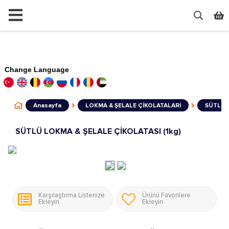
Change Language
Anasayfa
LOKMA & ŞELALE ÇİKOLATALARI
SÜTLÜ L
SÜTLÜ LOKMA & ŞELALE ÇİKOLATASI (1kg)
Karşılaştırma Listenize
Ürünü Favorilere
Ekleyin
Ekleyin