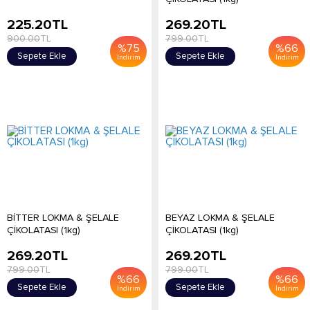
225.20
TL
269.20
TL
900.00
TL
799.00
TL
%
75
%
66
Sepete Ekle
Sepete Ekle
İndirim
İndirim
BİTTER LOKMA & ŞELALE
BEYAZ LOKMA & ŞELALE
ÇİKOLATASI (1kg)
ÇİKOLATASI (1kg)
269.20
TL
269.20
TL
799.00
TL
799.00
TL
%
66
%
66
Sepete Ekle
Sepete Ekle
İndirim
İndirim