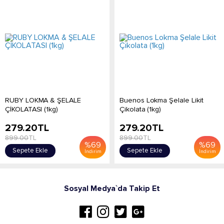
RUBY LOKMA & ŞELALE
Buenos Lokma Şelale Likit
ÇİKOLATASI (1kg)
Çikolata (1kg)
279.20
TL
279.20
TL
899.00
TL
899.00
TL
%
69
%
69
Sepete Ekle
Sepete Ekle
İndirim
İndirim
Sosyal Medya`da Takip Et