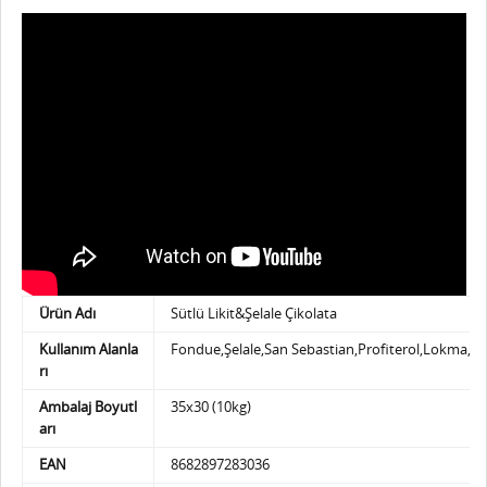
Ürün Adı
Sütlü Likit&Şelale Çikolata
Kullanım Alanla
Fondue,Şelale,San Sebastian,Profiterol,Lokma,W
rı
Ambalaj Boyutl
35x30 (10kg)
arı
EAN
8682897283036