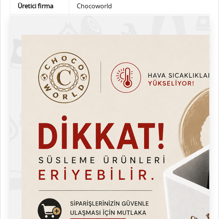
Üretici firma
Chocoworld
Lezzet Tanımı
Sütlü
Marka
Chocoworld
Ağırlık
10kg
Likit Kıvamında
Kıvam
Alerjen Bilgileri
Süt ürünü içerir, eser miktarda soya
ürünü,
fındık, Antep fıstığı , badem
ve gluten içerebilir.
Saklama Koşull
15-20 °C sıcaklıkta, max. %70 bağıl
arı
nemde,
serin ve kuru bir yerde, kokudan
ve direkt ışıktan uzakta saklanır.
Raf Ömrü
Uygun depolama koşullarında
raf ömrü 12 aydır.
Ambalaj Bilgileri
Metal Kova (Paletli alımlarda Plastik,
Palet altı alımlarda Metal Kova ile gönderilir)