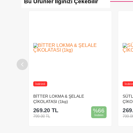
Bu Ürünler İlginizi Çekebilir
İndirimli
İndirimli
ATASI
BİTTER LOKMA & ŞELALE
SÜTLÜ
ÇİKOLATASI (1kg)
ÇİKOLA
269.20
TL
269.2
%
69
%
66
İndirim
İndirim
799.00
TL
799.00