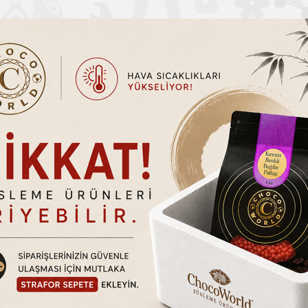
erol,Lokma,Waffle,Krep,Pancake,Churro,Dolgu