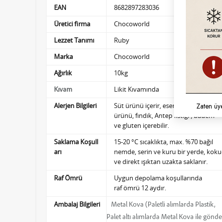
EAN
8682897283036
Üretici firma
Chocoworld
Lezzet Tanımı
Ruby
Marka
Chocoworld
Ağırlık
10kg
Likit Kıvamında
Kıvam
Zaten üy
Alerjen Bilgileri
Süt ürünü içerir, eser miktarda soya
ürünü,
fındık, Antep fıstığı , badem
ve gluten içerebilir.
Saklama Koşull
15-20 °C sıcaklıkta, max. %70 bağıl
arı
nemde,
serin ve kuru bir yerde, kok
ve direkt ışıktan uzakta saklanır.
Raf Ömrü
Uygun depolama koşullarında
raf ömrü 12 aydır.
Ambalaj Bilgileri
Metal Kova (Paletli alımlarda Plastik,
Palet altı alımlarda Metal Kova ile gönder