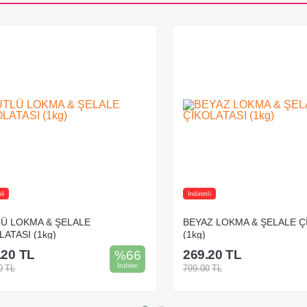
İndirimli
 LOKMA & ŞELALE
BEYAZ LOKMA & ŞELALE ÇİK
TASI (1kg)
(1kg)
0
TL
269.20
TL
%
66
İndirim
TL
799.00
TL