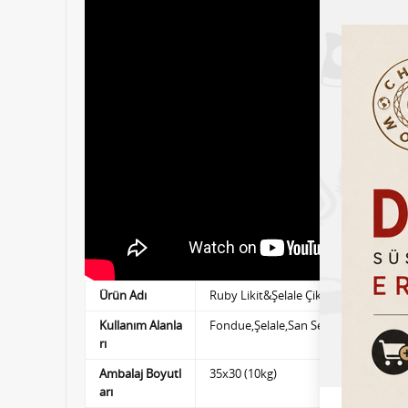
Ürün Adı
Ruby Likit&Şelale Çikolata
Kullanım Alanla
Fondue,Şelale,San Sebastian,Profit
rı
Ambalaj Boyutl
35x30 (10kg)
arı