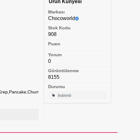
Ürün Künyesi
Markası
Chocoworld
Stok Kodu
908
Puanı
Yorum
0
Görüntülenme
8155
Durumu
,Krep,Pancake,Churr
İndirimli