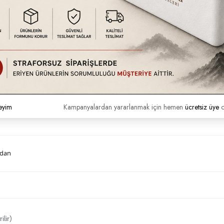
eyim
Kampanyalardan yararlanmak için hemen
ücretsiz üye
o
udan
ilir)