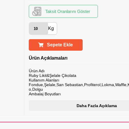
Taksit Oranlarını Göster
Kg
Sepete Ekle
Ürün Açıklamaları
Ürün Adı
Ruby Likit&Şelale Çikolata
Kullanım Alanları
Fondue,Şelale,San Sebastian,Profiterol,Lokma,Waffle
o,Dolgu
Ambalaj Boyutları
35x30 (10kg)
EAN
Daha Fazla Açıklama
8682897283036
Üretici firma
Chocoworld
Lezzet Tanımı
Ruby