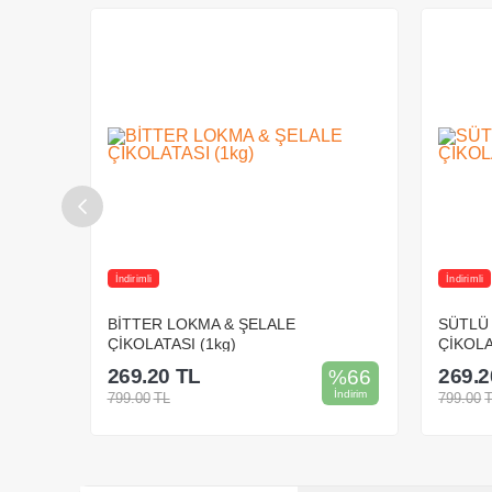
İndirimli
İndirimli
ATASI
BİTTER LOKMA & ŞELALE
SÜTLÜ
ÇİKOLATASI (1kg)
ÇİKOLA
269.20
TL
269.2
%
69
%
66
İndirim
İndirim
799.00
TL
799.00
Sepete Ekle