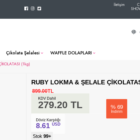
İletişim
C
SHO
Çikolata Şelalesi
WAFFLE DOLAPLARI
İKOLATASI (1kg)
RUBY LOKMA & ŞELALE ÇİKOLATASI
899.00
TL
KDV Dahil
279.20
TL
%
69
İndirim
Döviz Karşılığı
8.61
USD
Stok
99+