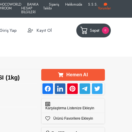
HOCOWORLD
BANKA
Sipariş
Hakkımızda
S.S.S.
WROOM
HESAP
Takibi
Yorumlar
BİLGİLERİ
Sepet
Giriş Yap
Kayıt Ol
0
Hemen Al
 (1kg)
Karşılaştırma Listenize Ekleyin
Ürünü Favorilere Ekleyin