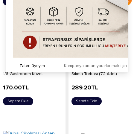
Sepete Ekle
Sepete Ekle
İndirim
Zaten üyeyim
Kampanyalardan yararlanmak için h
1/6 Gastronom Küvet
Sıkma Torbası (72 Adet)
170.00
TL
289.20
TL
Sepete Ekle
Sepete Ekle