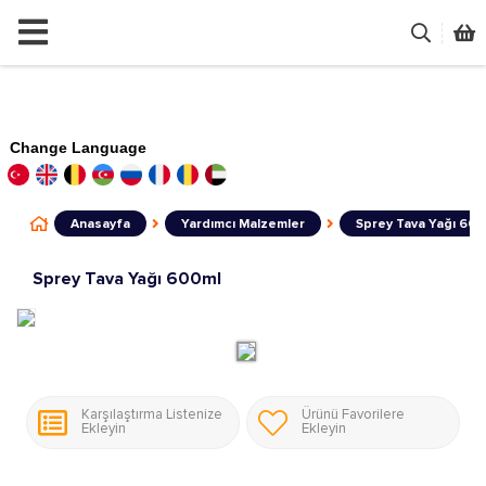
Change Language
Anasayfa
Yardımcı Malzemler
Sprey Tava Yağı 600
Sprey Tava Yağı 600ml
Karşılaştırma Listenize
Ürünü Favorilere
Ekleyin
Ekleyin