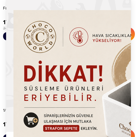
Fındıklı Waffle Sosu (800gr)
Waffle Kovası 15x15
179.20
TL
397.20
TL
375.00
TL
600.00
TL
%
52
%
34
Sepete Ekle
Sepete Ekle
İndirim
İndirim
1/4 Gastronom Küvet
1/9 Gastronom Küvet
170.00
TL
150.00
TL
170.00
TL
%
12