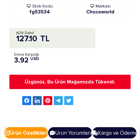
Stok Kodu
Markası
fg53534
Chocoworld
KDV Dahil
127.10
TL
Döviz Karşılığı
3.92
USD
Üzgünüz, Bu Ürün Mağamızda Tükendi.
Ürün Özellikleri
Ürün Yorumları
Kargo ve Ödeme