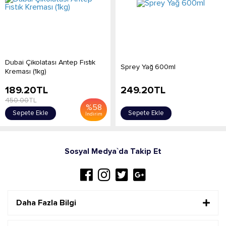
Dubai Çikolatası Antep Fıstık
Sprey Yağ 600ml
Kreması (1kg)
189.20
TL
249.20
TL
450.00
TL
%
58
Sepete Ekle
Sepete Ekle
İndirim
Sosyal Medya`da Takip Et
Daha Fazla Bilgi