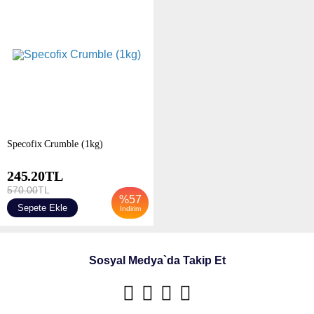
Specofix Crumble (1kg)
245.20
TL
570.00
TL
%
57
Sepete Ekle
İndirim
Sosyal Medya`da Takip Et