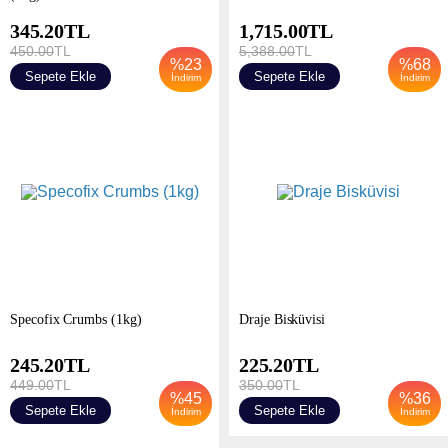
345.20
TL
1,715.00
TL
450.00
TL
5,388.00
TL
%
23
%
68
Sepete Ekle
Sepete Ekle
İndirim
İndirim
Specofix Crumbs (1kg)
Draje Bisküvisi
245.20
TL
225.20
TL
449.00
TL
350.00
TL
%
45
%
36
Sepete Ekle
Sepete Ekle
İndirim
İndirim