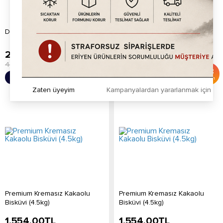
Digestive Bisküvi Tozu 1kg
Petit Beurre Bisküvi Tozu 1kg
249.20
TL
249.20
TL
400.00
TL
400.00
TL
%
38
%
38
Sepete Ekle
Sepete Ekle
İndirim
İndirim
Zaten üyeyim
Kampanyalardan yararlanmak için h
Premium Kremasız Kakaolu
Premium Kremasız Kakaolu
Bisküvi (4.5kg)
Bisküvi (4.5kg)
1,554.00
TL
1,554.00
TL