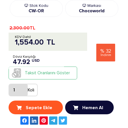
Stok Kodu
Markası
CW-OR
Chocoworld
2,300.00
TL
KDV Dahil
1,554.00
TL
%
32
İndirim
Döviz Karşılığı
47.92
USD
Taksit Oranlarını Göster
Koli
Sepete Ekle
Hemen Al