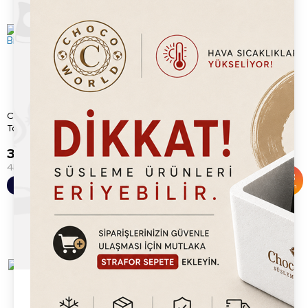
Chocoworld Kakaolu Bisküvi
Chocoworld Kakaolu Bisküvi
Tozu (1kg)
Crumble (1kg)
345.20
TL
345.20
TL
450.00
TL
450.00
TL
%
23
%
23
Sepete Ekle
Sepete Ekle
İndirim
İndirim