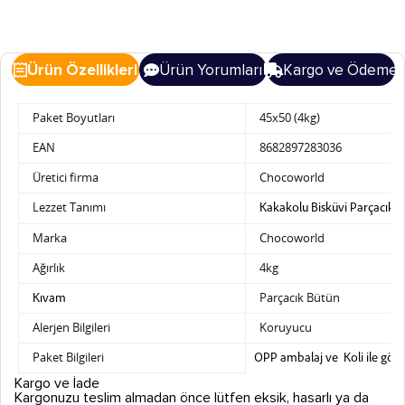
Ürün Özellikleri
Ürün Yorumları
Kargo ve Ödeme
Paket Boyutları
45x50 (4kg)
EAN
8682897283036
Üretici firma
Chocoworld
Lezzet Tanımı
Kakakolu Bisküvi Parçacıkla
Marka
Chocoworld
Ağırlık
4kg
Parçacık Bütün
Kıvam
Alerjen Bilgileri
Koruyucu
Paket Bilgileri
OPP ambalaj ve Koli ile gönd
Kargo ve İade
Kargonuzu teslim almadan önce lütfen eksik, hasarlı ya da