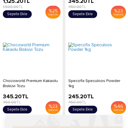
1,125.20
TL
345.20
TL
1,500.00
TL
450.00
TL
%
25
%
23
Sepete Ekle
Sepete Ekle
İndirim
İndirim
Chocoworld Premium Kakaolu
Specofix Speculoos Powder
Bisküvi Tozu
1kg
345.20
TL
245.20
TL
450.00
TL
450.00
TL
%
23
%
46
Sepete Ekle
Sepete Ekle
İndirim
İndirim