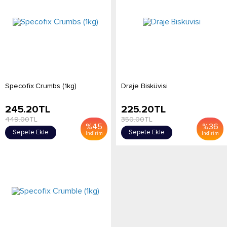
Specofix Crumbs (1kg)
Draje Bisküvisi
245.20
TL
225.20
TL
449.00
TL
350.00
TL
%
45
%
36
Sepete Ekle
Sepete Ekle
İndirim
İndirim