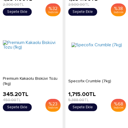
2,300.00
TL
2,500.00
TL
%
32
%
38
Sepete Ekle
Sepete Ekle
İndirim
İndirim
Premium Kakaolu Bisküvi Tozu
Specofix Crumble (7kg)
(1kg)
345.20
TL
1,715.00
TL
450.00
TL
5,388.00
TL
%
23
%
68
Sepete Ekle
Sepete Ekle
İndirim
İndirim