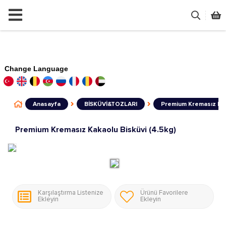
Change Language
Anasayfa
BİSKÜVİ&TOZLARI
Premium Kremasız Kak
Premium Kremasız Kakaolu Bisküvi (4.5kg)
Karşılaştırma Listenize
Ürünü Favorilere
Ekleyin
Ekleyin