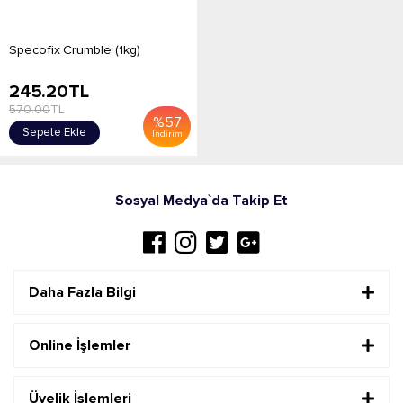
Specofix Crumble (1kg)
245.20
TL
570.00
TL
%
57
Sepete Ekle
İndirim
Sosyal Medya`da Takip Et
Daha Fazla Bilgi
Online İşlemler
Üyelik İşlemleri