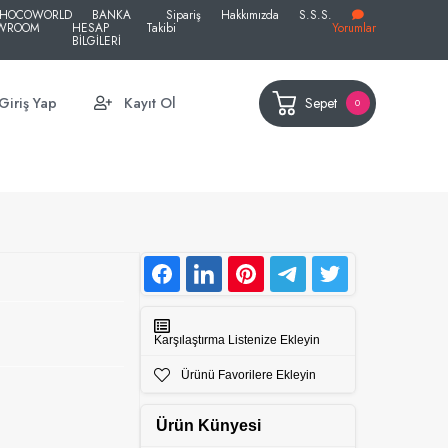
HOCOWORLD
BANKA
Sipariş
Hakkımızda
S.S.S.
WROOM
HESAP
Takibi
Yorumlar
BİLGİLERİ
Sepet
Giriş Yap
Kayıt Ol
0
Karşılaştırma Listenize Ekleyin
Ürünü Favorilere Ekleyin
Ürün Künyesi