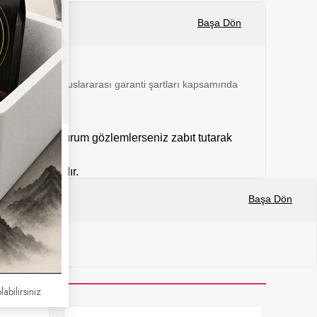
Başa Dön
 24 ay boyunca uluslararası garanti şartları kapsamında
mal dışı bir durum gözlemlerseniz zabıt tutarak
kargolanmaktadır.
Başa Dön
labilirsiniz