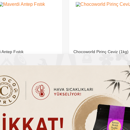
rld Pirinç Ceviz (1kg)
File Yer Fıstığı
0
TL
289.20
TL
295.00
TL
Sepete Ekle
Sepete Ekle