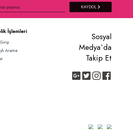
KAYDOL
lik İşlemleri
Sosyal
Girişi
Medya`da
ylı Arama
Takip Et
et