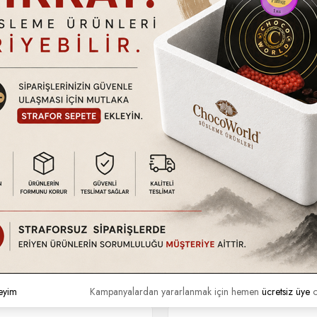
tındadır. Ürün hasarlı kullanım, kullanıcı hataları vb. durumlar dışında
a da ayıplı olup olmadığını kontrol ediniz. Eğer kargonuzda nor
tilmedikçe (Hızlı kargo vb. uyarı simgeleri.) 2 iş günü içerisinde 
ın almış olmanız gerekmektedir.
eyim
Kampanyalardan yararlanmak için hemen
ücretsiz üye
o