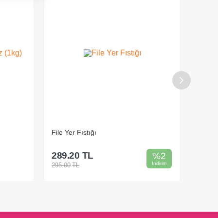
 Yer Fıstığı
Kürdan Fitil Badem (1kg)
9.20
TL
645.20
TL
%
2
İndirim
00
TL
Sepete Ekle
Sepete Ekle