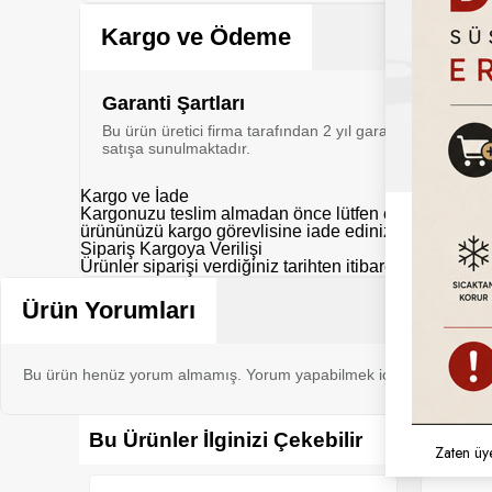
Kargo ve Ödeme
Garanti Şartları
Bu ürün üretici firma tarafından 2 yıl garanti kapsamı al
satışa sunulmaktadır.
Kargo ve İade
Kargonuzu teslim almadan önce lütfen eksik, hasarlı y
ürününüzü kargo görevlisine iade ediniz.
Sipariş Kargoya Verilişi
Ürünler siparişi verdiğiniz tarihten itibaren aksi belir
Ürün Yorumları
Bu ürün henüz yorum almamış. Yorum yapabilmek için bu ürünü sat
Bu Ürünler İlginizi Çekebilir
Zaten üy