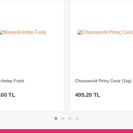
Chocoworld Pirinç Ceviz (1kg)
File
495.20
TL
28
295.
Sepete Ekle