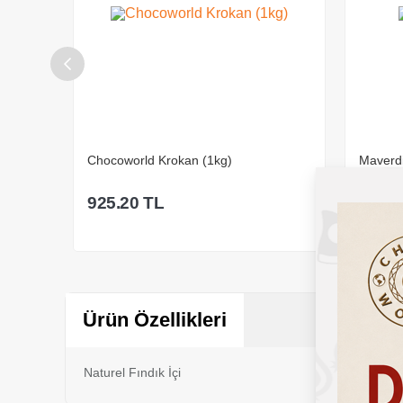
Maverdi Antep Fıstık
Chocowo
2,365.00
TL
495.2
Sepete Ekle
Ürün Özellikleri
Naturel Fındık İçi