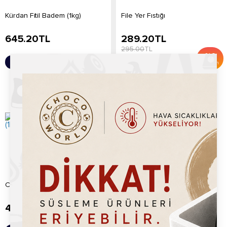
Kürdan Fitil Badem (1kg)
File Yer Fıstığı
645.20
TL
289.20
TL
295.00
TL
%
2
Sepete Ekle
Sepete Ekle
İndirim
Chocoworld Pirinç Ceviz (1kg)
Pirinç Fındık (1kg)
495.20
TL
975.20
TL