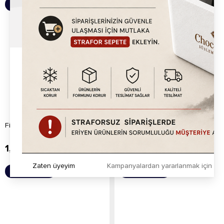
Sepete Ekle
Sepete Ekle
File Fındık (1kg)
Pirinç Antep Fıstık (1kg)
1,120.20
TL
2,365.00
TL
Zaten üyeyim
Kampanyalardan yararlanmak için h
Sepete Ekle
Sepete Ekle