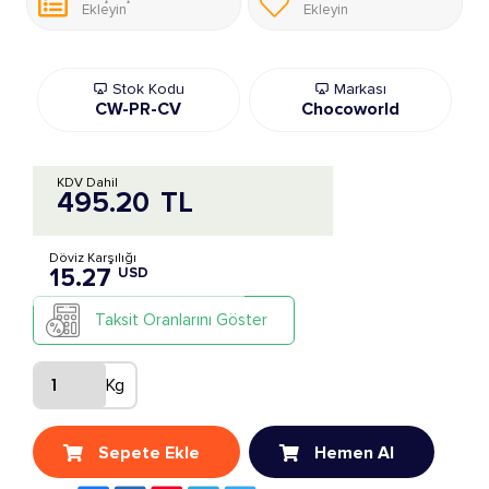
Ekleyin
Ekleyin
Stok Kodu
Markası
CW-PR-CV
Chocoworld
KDV Dahil
495.20
TL
Döviz Karşılığı
15.27
USD
Taksit Oranlarını Göster
Kg
Sepete Ekle
Hemen Al