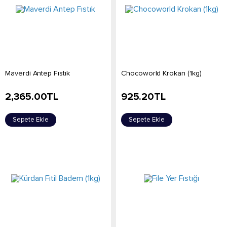
Maverdi Antep Fıstık
Chocoworld Krokan (1kg)
2,365.00
TL
925.20
TL
Sepete Ekle
Sepete Ekle