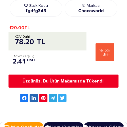
Stok Kodu
Markası
fgdfg343
Chocoworld
120.00
TL
KDV Dahil
78.20
TL
%
35
İndirim
Döviz Karşılığı
2.41
USD
Üzgünüz, Bu Ürün Mağamızda Tükendi.