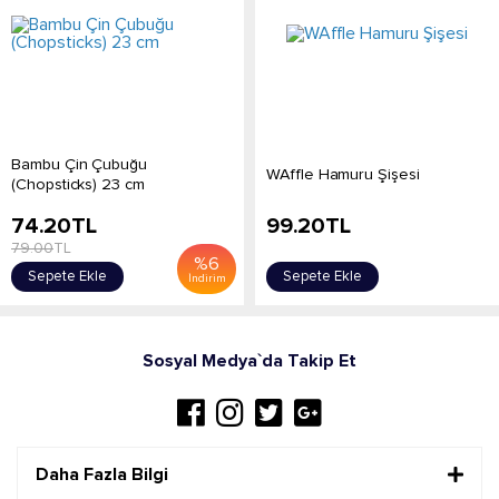
Bambu Çin Çubuğu
WAffle Hamuru Şişesi
(Chopsticks) 23 cm
74.20
TL
99.20
TL
79.00
TL
%
6
Sepete Ekle
Sepete Ekle
İndirim
Sosyal Medya`da Takip Et
Daha Fazla Bilgi