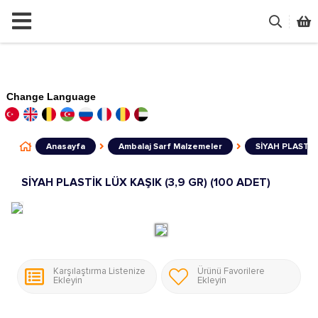
Change Language
Anasayfa
Ambalaj Sarf Malzemeler
SİYAH PLASTİK 
SİYAH PLASTİK LÜX KAŞIK (3,9 GR) (100 ADET)
Karşılaştırma Listenize
Ürünü Favorilere
Ekleyin
Ekleyin