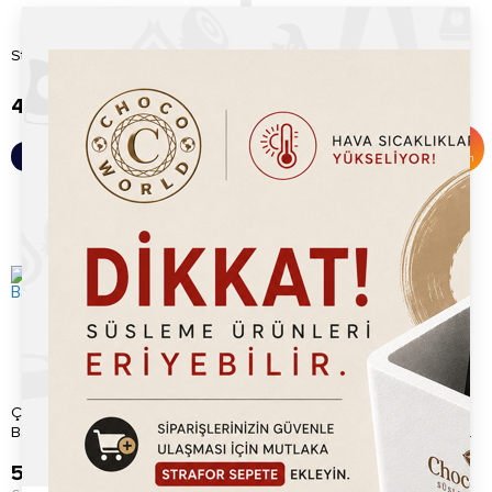
Çikolata Şelalesi Fondü
Stick (Çubuk) Waffle Kutusu
Bardağı (renkli)
4.99
TL
5.45
TL
6.00
TL
%
9
Sepete Ekle
Sepete Ekle
İndirim
Çikolata Şelalesi Fondü
Waffle Hamur Dağıtıcı Çelik
Bardağı
Krem Hamur Dağıtma Aparatı...
5.45
TL
840.00
TL