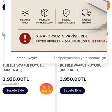
6.00
TL
1,750.00
TL
%
9
%
52
Sepete Ekle
Sepete Ekle
İndirim
İndirim
Zaten üyeyim
Kampanyalardan yararlanmak için h
BUBBLE WAFFLE KUTUSU
BUBBLE WAFFLE KUTUSU
(1000 ADET)
(1000 ADET)
3,950.00
TL
3,950.00
TL
4,500.00
TL
%
12
Sepete Ekle
Sepete Ekle
İndirim