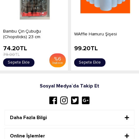
Bambu Çin Çubuğu
WAffle Hamuru Şişesi
(Chopsticks) 23 cm
74.20
TL
99.20
TL
79.00
TL
%
6
Sepete Ekle
Sepete Ekle
İndirim
Sosyal Medya`da Takip Et
Daha Fazla Bilgi
Online İşlemler