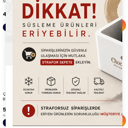
Stick (Çubuk) Waffle Kutusu
Bardağı (renkli)
4.99
TL
5.45
TL
6.00
TL
%
9
Sepete Ekle
Sepete Ekle
İndirim
Çikolata Şelalesi Fondü
Waffle Hamur Dağıtıcı Çelik
Bardağı
Krem Hamur Dağıtma Aparatı...
5.45
TL
840.00
TL
6.00
TL
1,750.00
TL
%
9
%
52
Sepete Ekle
Sepete Ekle
İndirim
İndirim