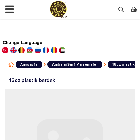
Change Language
Anasayfa
Ambalaj Sarf Malzemeler
16oz plastik b
16oz plastik bardak