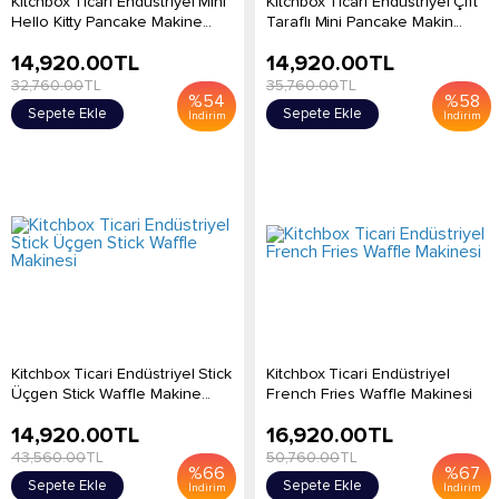
Kitchbox Ticari Endüstriyel Mini
Kitchbox Ticari Endüstriyel Çift
Hello Kitty Pancake Makine...
Taraflı Mini Pancake Makin...
14,920.00
TL
14,920.00
TL
32,760.00
TL
35,760.00
TL
%
54
%
58
Sepete Ekle
Sepete Ekle
İndirim
İndirim
Kitchbox Ticari Endüstriyel Stick
Kitchbox Ticari Endüstriyel
Üçgen Stick Waffle Makine...
French Fries Waffle Makinesi
14,920.00
TL
16,920.00
TL
43,560.00
TL
50,760.00
TL
%
66
%
67
Sepete Ekle
Sepete Ekle
İndirim
İndirim