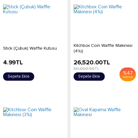
Kitchbox Coin Waffle Makinesi
Stick (Çubuk) Waffle Kutusu
(4'lü)
4.99
TL
26,520.00
TL
50,000.00
TL
%
47
Sepete Ekle
Sepete Ekle
İndirim