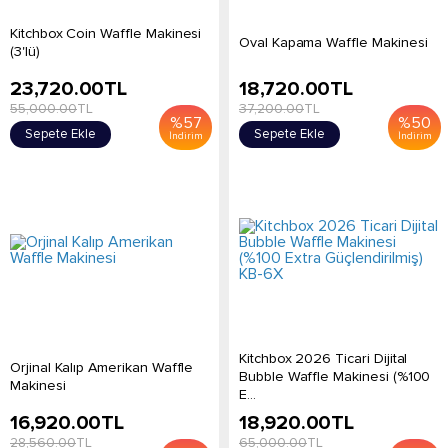
Kitchbox Coin Waffle Makinesi
Oval Kapama Waffle Makinesi
(3'lü)
23,720.00
TL
18,720.00
TL
55,000.00
TL
37,200.00
TL
%
57
%
50
Sepete Ekle
Sepete Ekle
İndirim
İndirim
Kitchbox 2026 Ticari Dijital
Orjinal Kalıp Amerikan Waffle
Bubble Waffle Makinesi (%100
Makinesi
E...
16,920.00
TL
18,920.00
TL
28,560.00
TL
65,000.00
TL