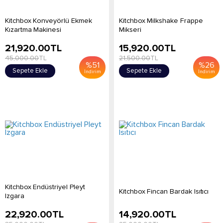
Kitchbox Konveyörlü Ekmek
Kitchbox Milkshake Frappe
Kızartma Makinesi
Mikseri
21,920.00
TL
15,920.00
TL
45,000.00
TL
21,500.00
TL
%
51
%
26
Sepete Ekle
Sepete Ekle
İndirim
İndirim
Kitchbox Endüstriyel Pleyt
Kitchbox Fincan Bardak Isıtıcı
Izgara
22,920.00
TL
14,920.00
TL