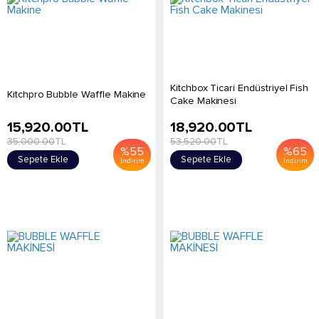
Kitchbox Ticari Endüstriyel Fish
Kitchpro Bubble Waffle Makine
Cake Makinesi
15,920.00
TL
18,920.00
TL
35,000.00
TL
53,520.00
TL
%
55
%
65
Sepete Ekle
Sepete Ekle
İndirim
İndirim