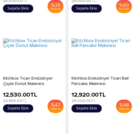
35,000.00
TL
25,000.00
TL
%
35
%
40
Sepete Ekle
Sepete Ekle
İndirim
İndirim
Kitchbox Ticari Endüstriyel
Kitchbox Endüstriyel Ticari Ball
Çiçek Donut Makinesi
Pancake Makinesi
12,530.00
TL
12,920.00
TL
23,850.00
TL
25,000.00
TL
%
47
%
48
Sepete Ekle
Sepete Ekle
İndirim
İndirim