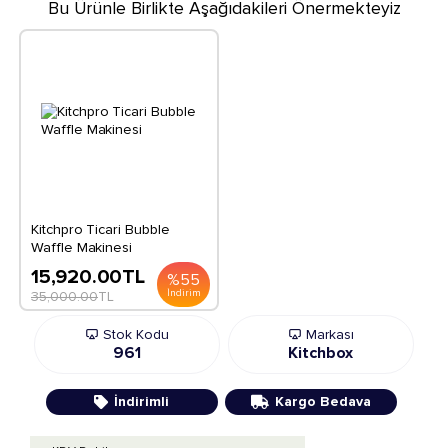
Bu Ürünle Birlikte Aşağıdakileri Önermekteyiz
Kitchpro Ticari Bubble
Waffle Makinesi
15,920.00
TL
%
55
İndirim
35,000.00
TL
Stok Kodu
Markası
961
Kitchbox
İndirimli
Kargo Bedava