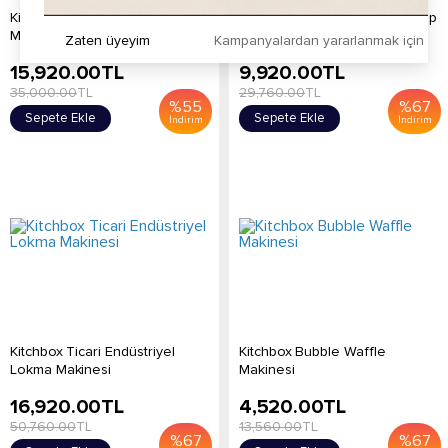
Kitchpro Ticari Bubble Waffle
Kitchbox Ticari Endüstriyel Krep
Makinesi
Makinesi
Zaten üyeyim
Kampanyalardan yararlanmak için h
15,920.00
TL
9,920.00
TL
35,000.00
TL
29,760.00
TL
%
55
%
67
Sepete Ekle
Sepete Ekle
İndirim
İndirim
Kitchbox Ticari Endüstriyel
Kitchbox Bubble Waffle
Lokma Makinesi
Makinesi
16,920.00
TL
4,520.00
TL
50,760.00
TL
13,560.00
TL
%
67
%
67