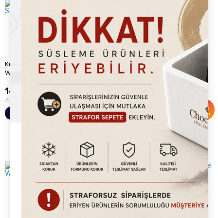
Kitchbox Ticari Endüstriyel Stick
Kitchpro Bubble Waffle
Waffle Makinesi
Makinesi
14,920.00
TL
15,920.00
TL
43,560.00
TL
35,000.00
TL
%
66
%
55
Sepete Ekle
Sepete Ekle
İndirim
İndirim