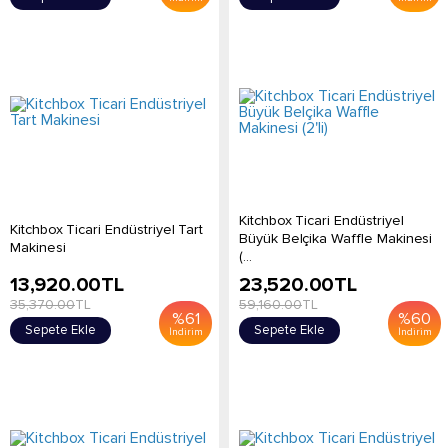
Kitchbox Ticari Endüstriyel
Kitchbox Ticari Endüstriyel Tart
Büyük Belçika Waffle Makinesi
Makinesi
(...
13,920.00
TL
23,520.00
TL
35,370.00
TL
59,160.00
TL
%
61
%
60
Sepete Ekle
Sepete Ekle
İndirim
İndirim