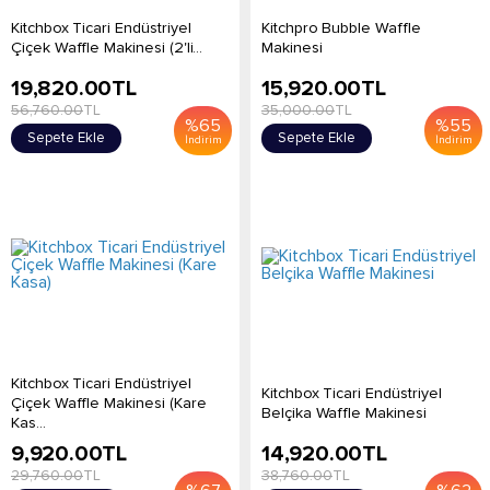
Kitchbox Ticari Endüstriyel
Kitchpro Bubble Waffle
Çiçek Waffle Makinesi (2'li...
Makinesi
19,820.00
TL
15,920.00
TL
56,760.00
TL
35,000.00
TL
%
65
%
55
Sepete Ekle
Sepete Ekle
İndirim
İndirim
Kitchbox Ticari Endüstriyel
Kitchbox Ticari Endüstriyel
Çiçek Waffle Makinesi (Kare
Belçika Waffle Makinesi
Kas...
9,920.00
TL
14,920.00
TL
29,760.00
TL
38,760.00
TL