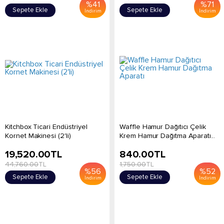
%
41
%
71
Sepete Ekle
Sepete Ekle
İndirim
İndirim
Kitchbox Ticari Endüstriyel
Waffle Hamur Dağıtıcı Çelik
Kornet Makinesi (2'li)
Krem Hamur Dağıtma Aparatı...
19,520.00
TL
840.00
TL
44,760.00
TL
1,750.00
TL
%
56
%
52
Sepete Ekle
Sepete Ekle
İndirim
İndirim