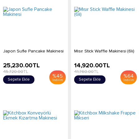
Japon Sufle Pancake Makinesi
Mısır Stick Waffle Makinesi (6lı)
25,230.00
TL
14,920.00
TL
45,720.00
TL
41,760.00
TL
%
45
%
64
Sepete Ekle
Sepete Ekle
İndirim
İndirim