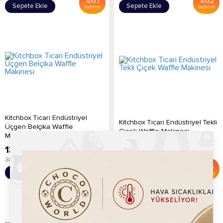
%
67
%
62
Sepete Ekle
Sepete Ekle
İndirim
İndirim
Kitchbox Ticari Endüstriyel
Kitchbox Ticari Endüstriyel Tekli
Üçgen Belçika Waffle
Çiçek Waffle Makinesi
Makinesi...
13,920.00
TL
13,520.00
TL
38,760.00
TL
37,560.00
TL
%
64
%
64
Sepete Ekle
Sepete Ekle
İndirim
İndirim