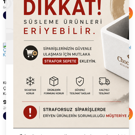
19,820.00
TL
15,920.00
TL
56,760.00
TL
35,000.00
TL
%
65
%
55
Sepete Ekle
Sepete Ekle
İndirim
İndirim
Kitchbox Ticari Endüstriyel
Kitchbox Ticari Endüstriyel
Çiçek Waffle Makinesi (Kare
Belçika Waffle Makinesi
Kas...
9,920.00
TL
14,920.00
TL
29,760.00
TL
38,760.00
TL
%
67
%
62
Sepete Ekle
Sepete Ekle
İndirim
İndirim