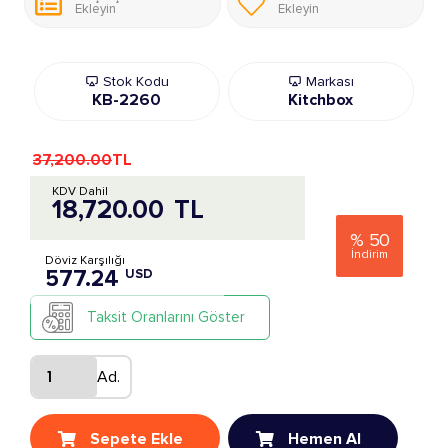
Ekleyin
Ekleyin
Stok Kodu
Markası
KB-2260
Kitchbox
37,200.00
TL
KDV Dahil
18,720.00
TL
%
50
İndirim
Döviz Karşılığı
577.24
USD
Taksit Oranlarını Göster
Ad.
Sepete Ekle
Hemen Al