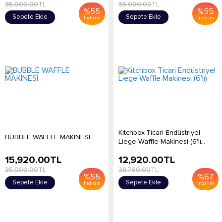
35,000.00
TL
35,000.00
TL
%
55
%
55
Sepete Ekle
Sepete Ekle
İndirim
İndirim
Kitchbox Ticari Endüstriyel
BUBBLE WAFFLE MAKİNESİ
Liege Waffle Makinesi (6'lı...
15,920.00
TL
12,920.00
TL
35,000.00
TL
38,760.00
TL
%
55
%
67
Sepete Ekle
Sepete Ekle
İndirim
İndirim