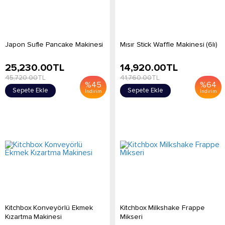
Japon Sufle Pancake Makinesi
Mısır Stick Waffle Makinesi (6lı)
25,230.00
TL
14,920.00
TL
45,720.00
TL
41,760.00
TL
%
45
%
64
Sepete Ekle
Sepete Ekle
İndirim
İndirim
Kitchbox Konveyörlü Ekmek
Kitchbox Milkshake Frappe
Kızartma Makinesi
Mikseri