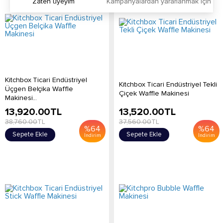
Zaten üyeyim
Kampanyalardan yararlanmak için h
Kitchbox Ticari Endüstriyel
Kitchbox Ticari Endüstriyel Tekli
Üçgen Belçika Waffle
Çiçek Waffle Makinesi
Makinesi...
13,920.00
TL
13,520.00
TL
38,760.00
TL
37,560.00
TL
%
64
%
64
Sepete Ekle
Sepete Ekle
İndirim
İndirim