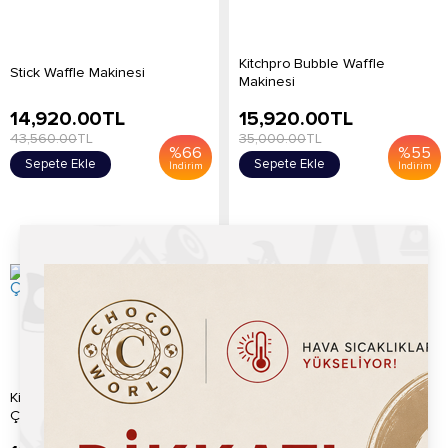
Kitchpro Bubble Waffle
Stick Waffle Makinesi
Makinesi
14,920.00
TL
15,920.00
TL
43,560.00
TL
35,000.00
TL
%
66
%
55
Sepete Ekle
Sepete Ekle
İndirim
İndirim
Kitchbox Ticari Endüstriyel
Kitchpro Bubble Waffle
Çiçek Waffle Makinesi (2'li...
Makinesi