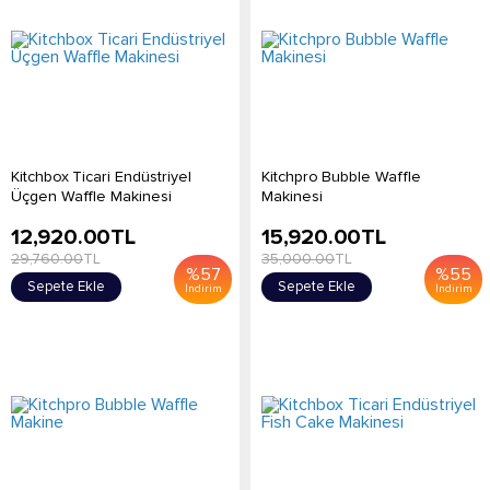
Kitchbox Ticari Endüstriyel
Kitchpro Bubble Waffle
Üçgen Waffle Makinesi
Makinesi
12,920.00
TL
15,920.00
TL
29,760.00
TL
35,000.00
TL
%
57
%
55
Sepete Ekle
Sepete Ekle
İndirim
İndirim