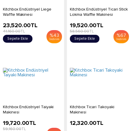
Kitchbox Endüstriyel Liege
Kitchbox Endüstriyel Ticari Stick
Waffle Makinesi
Lokma Waffle Makinesi
23,520.00
TL
19,520.00
TL
41,160.00
TL
58,560.00
TL
%
43
%
67
Sepete Ekle
Sepete Ekle
İndirim
İndirim
Kitchbox Endüstriyel Taiyaki
Kitchbox Ticari Takoyaki
Makinesi
Makinesi
19,720.00
TL
12,320.00
TL
59,160.00
TL