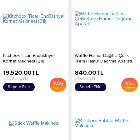
Kitchbox Ticari Endüstriyel
Waffle Hamur Dağıtıcı Çelik
Kornet Makinesi (2'li)
Krem Hamur Dağıtma Aparatı...
19,520.00
TL
840.00
TL
44,760.00
TL
1,750.00
TL
%
56
%
52
Sepete Ekle
Sepete Ekle
İndirim
İndirim