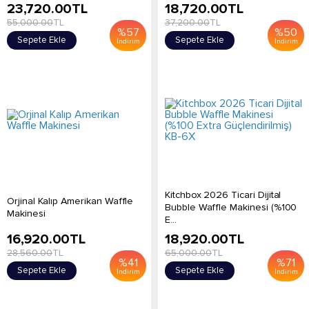
23,720.00
TL
18,720.00
TL
55,000.00
TL
37,200.00
TL
%
57
%
50
Sepete Ekle
Sepete Ekle
İndirim
İndirim
Kitchbox 2026 Ticari Dijital
Orjinal Kalıp Amerikan Waffle
Bubble Waffle Makinesi (%100
Makinesi
E...
16,920.00
TL
18,920.00
TL
28,560.00
TL
65,000.00
TL
%
41
%
71
Sepete Ekle
Sepete Ekle
İndirim
İndirim