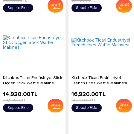
32,760.00
TL
35,760.00
TL
%
54
%
58
Sepete Ekle
Sepete Ekle
İndirim
İndirim
Kitchbox Ticari Endüstriyel Stick
Kitchbox Ticari Endüstriyel
Üçgen Stick Waffle Makine...
French Fries Waffle Makinesi
14,920.00
TL
16,920.00
TL
43,560.00
TL
50,760.00
TL
%
66
%
67
Sepete Ekle
Sepete Ekle
İndirim
İndirim