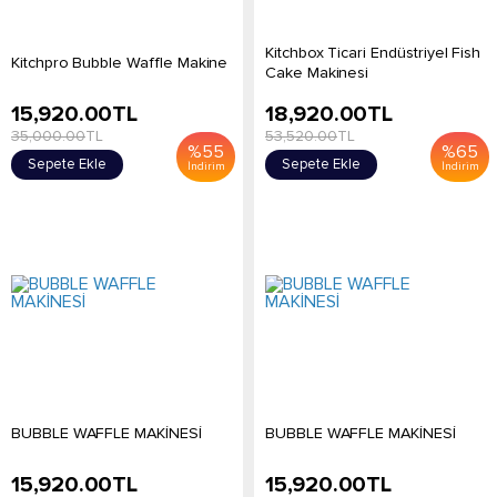
Kitchbox Ticari Endüstriyel Fish
Kitchpro Bubble Waffle Makine
Cake Makinesi
15,920.00
TL
18,920.00
TL
35,000.00
TL
53,520.00
TL
%
55
%
65
Sepete Ekle
Sepete Ekle
İndirim
İndirim
BUBBLE WAFFLE MAKİNESİ
BUBBLE WAFFLE MAKİNESİ
15,920.00
TL
15,920.00
TL