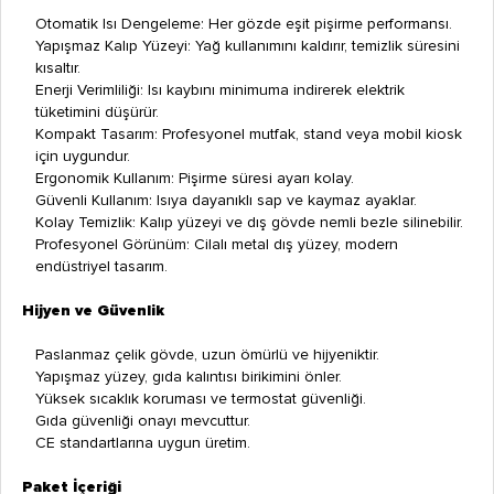
Otomatik Isı Dengeleme: Her gözde eşit pişirme performansı.
Yapışmaz Kalıp Yüzeyi: Yağ kullanımını kaldırır, temizlik süresini
kısaltır.
Enerji Verimliliği: Isı kaybını minimuma indirerek elektrik
tüketimini düşürür.
Kompakt Tasarım: Profesyonel mutfak, stand veya mobil kiosk
için uygundur.
Ergonomik Kullanım: Pişirme süresi ayarı kolay.
Güvenli Kullanım: Isıya dayanıklı sap ve kaymaz ayaklar.
Kolay Temizlik: Kalıp yüzeyi ve dış gövde nemli bezle silinebilir.
Profesyonel Görünüm: Cilalı metal dış yüzey, modern
endüstriyel tasarım.
Hijyen ve Güvenlik
Paslanmaz çelik gövde, uzun ömürlü ve hijyeniktir.
Yapışmaz yüzey, gıda kalıntısı birikimini önler.
Yüksek sıcaklık koruması ve termostat güvenliği.
Gıda güvenliği onayı mevcuttur.
CE standartlarına uygun üretim.
Paket İçeriği