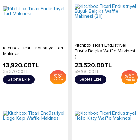
Kitchbox Ticari Endüstriyel
Kitchbox Ticari Endüstriyel Tart
Büyük Belçika Waffle Makinesi
Makinesi
(...
13,920.00
TL
23,520.00
TL
35,370.00
TL
59,160.00
TL
%
61
%
60
Sepete Ekle
Sepete Ekle
İndirim
İndirim