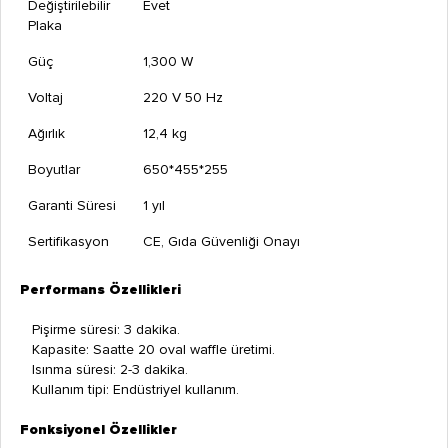
Değiştirilebilir
Evet
Plaka
Güç
1,300 W
Voltaj
220 V 50 Hz
Ağırlık
12,4 kg
Boyutlar
650*455*255
Garanti Süresi
1 yıl
Sertifikasyon
CE, Gıda Güvenliği Onayı
Performans Özellikleri
Pişirme süresi: 3 dakika.
Kapasite: Saatte 20 oval waffle üretimi.
Isınma süresi: 2-3 dakika.
Kullanım tipi: Endüstriyel kullanım.
Fonksiyonel Özellikler