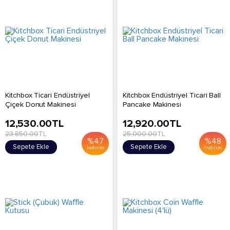
Kitchbox Ticari Endüstriyel
Kitchbox Endüstriyel Ticari Ball
Çiçek Donut Makinesi
Pancake Makinesi
12,530.00
TL
12,920.00
TL
23,850.00
TL
25,000.00
TL
%
47
%
48
Sepete Ekle
Sepete Ekle
İndirim
İndirim