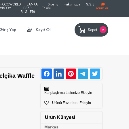
HOCOWORLD
BANKA
Sipariş
Hakkımızda
S.S.S.
WROOM
HESAP
Takibi
Yorumlar
BİLGİLERİ
Sepet
Giriş Yap
Kayıt Ol
0
elçika Waffle
Karşılaştırma Listenize Ekleyin
Ürünü Favorilere Ekleyin
Ürün Künyesi
Markası