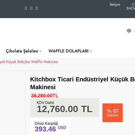
İletişim
C
SHO
Çikolata Şelalesi
WAFFLE DOLAPLARI
iyel Küçük Belçika Waffle Makinesi
Kitchbox Ticari Endüstriyel Küçük B
Makinesi
38,280.00
TL
KDV Dahil
12,760.00
TL
%
67
İndirim
Döviz Karşılığı
393.46
USD