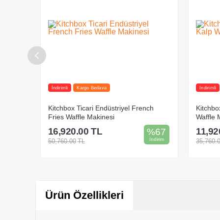
İndirimli
Kargo Bedava
İndirimli
ch
Kitchbox Ticari Endüstriyel Liege Kalp
Kitchbo
Waffle Makinesi
Belçika 
11,920.00
TL
23,52
%
67
%
67
İndirim
İndirim
35,760.00
TL
59,160.
Sepete Ekle
Ürün Özellikleri