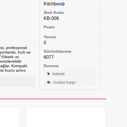
Kitchbox
Stok Kodu
KB-006
Puanı
Yorum
0
si, profesyonel
Görüntülenme
yonlarda, hızlı ve
 Yüksek ısı
6077
emizlenebilir
ağlar. Kompakt
Durumu
hızını artırır.
İndirimli
Ücretsiz Kargo
 Paslanmaz 304
lama Dupont
l Evet Zamanlayıcı
-300 Pişirme
 El Yakmaz Kulp
ilir Plaka Evet Güç
*340*250 Garanti