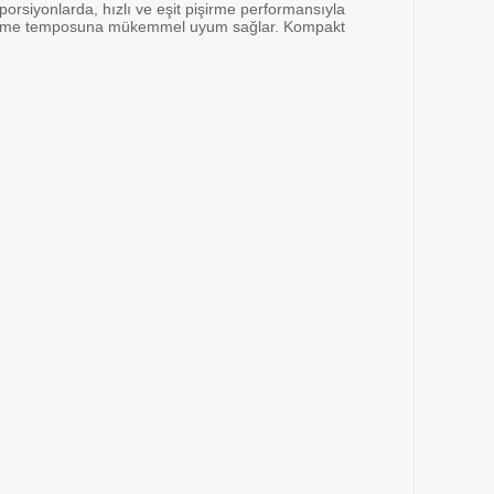
porsiyonlarda, hızlı ve eşit pişirme performansıyla
n işletme temposuna mükemmel uyum sağlar. Kompakt
leri Sokak lezzeti
, hastane kantinleri
kili teknik
eca standartlarında
materyal. Türkiye