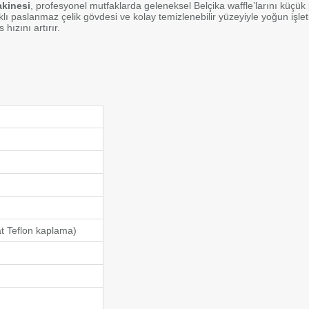
akinesi
, profesyonel mutfaklarda geleneksel Belçika waffle’larını küçük 
Hediye Paketi
yanıklı paslanmaz çelik gövdesi ve kolay temizlenebilir yüzeyiyle yoğu
ızını artırır.
Uygulama Alanları
Kafe ve restoran mutfakları Tatlı barları, fast food zincir
standları Catering ve etkinlik hizmetleri Okul, üniversite
Tatlı franchise işletmeleri
Garanti ve Servis
Garanti Süresi: 1 yıl Süresiz Servis Desteği: Kitchbox yet
servisleri
Neden Kitchbox?
Profesyonel mutfak kalitesini küçük alana sığdırır. Hor
üretim (Hotel–Restaurant–Cafe). Gıda güvenliği onaylı 
ve yurtdışı geneli servis ağı ve satış sonrası destek.
at Teflon kaplama)