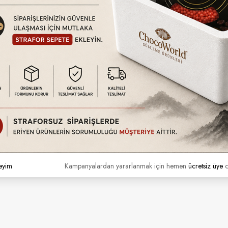
 pişirimi — toplu üretim kolaylığı.
mansı.
üresini kısaltır.
 tüketimini düşürür.
kiosk için uygundur.
.
ebilir.
düstriyel tasarım.
eyim
Kampanyalardan yararlanmak için hemen
ücretsiz üye
o