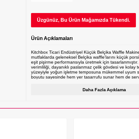
Üzgünüz, Bu Ürün Mağamızda Tükendi.
Ürün Açıklamaları
Kitchbox Ticari Endüstriyel Küçük Belçika Waffle Makine
mutfaklarda geleneksel Belçika waffle’larını küçük porsi
eşit pişirme performansıyla üretmek için tasarlanmıştır.
verimliliği, dayanıklı paslanmaz çelik gövdesi ve kolay t
yüzeyiyle yoğun işletme temposuna mükemmel uyum s
boyutu sayesinde hem yer tasarrufu sunar hem de servis 
Teknik Özellikler
Daha Fazla Açıklama
Model KB-006 Göz Sayısı 4 Plaka Ölçüsü ** Malzeme
çelik Kalıp Malzemesi Aluminyum Alaşımlı Döküm Kap
Floropolimer Teflon (3 Kat Teflon kaplama) Sesli Sinya
Evet (1-5 dk) Sıcaklık Kontrolü Evet Sıcaklık Aralığı 50
Kapasitesi 3dk'da 1 waffle Kulp Malzemesi Isı Yalıtımlı
Ayak Taban Özelliği Kaymaz Kauçuk Ayaklar Değiştirileb
1,230 W Voltaj 220 V 50 Hz Ağırlık 10 kg Boyutlar 570
Süresi 1 yıl Sertifikasyon CE, Gıda Güvenliği Onayı