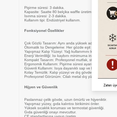
Pişirme süresi: 3 dakika.
Kapasite: Saatte 80 belçika waffle üretimi.
Isınma süresi: 2-3 dakika.
Kullanım tipi: Endüstriyel kullanım.
Fonksiyonel Özellikler
Çok Gözlü Tasarım: Aynı anda yüksek adetli belçika waffle
Otomatik Isı Dengeleme: Her gözde eşit pişirme perfor
Yapışmaz Kalıp Yüzeyi: Yağ kullanımını kaldırır, temizlik s
Enerji Verimliliği: Isı kaybını minimuma indirerek elektrik
Kompakt Tasarım: Profesyonel mutfak, stand veya mobil 
Ergonomik Kullanım: Pişirme süresi ayarı kolay.
Güvenli Kullanım: Isıya dayanıklı sap ve kaymaz ayaklar
Kolay Temizlik: Kalıp yüzeyi ve dış gövde nemli bezle silin
Profesyonel Görünüm: Cilalı metal dış yüzey, modern en
Zaten üy
Hijyen ve Güvenlik
Paslanmaz çelik gövde, uzun ömürlü ve hijyeniktir.
Yapışmaz yüzey, gıda kalıntısı birikimini önler.
Yüksek sıcaklık koruması ve termostat güvenliği.
Gıda güvenliği onayı mevcuttur.
CE standartlarına uygun üretim.