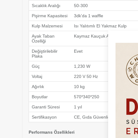
Sıcaklık Aralığı
50-300
Pişirme Kapasitesi
3dk'da 1 waffle
Kulp Malzemesi
Isı Yalıtımlı El Yakmaz Kulp
Ayak Taban
Kaymaz Kauçuk Ayaklar
Özelliği
Değiştirilebilir
Evet
Plaka
Güç
1,230 W
Voltaj
220 V 50 Hz
Ağırlık
10 kg
Boyutlar
570*340*250
Garanti Süresi
1 yıl
Sertifikasyon
CE, Gıda Güvenliği Onayı
Performans Özellikleri