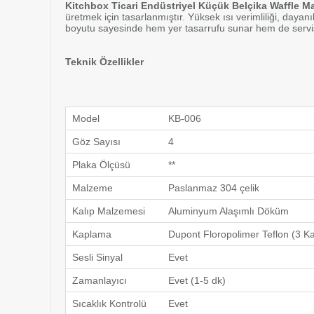
Kitchbox Ticari Endüstriyel Küçük Belçika Waffle M
üretmek için tasarlanmıştır. Yüksek ısı verimliliği, da
boyutu sayesinde hem yer tasarrufu sunar hem de servis h
Teknik Özellikler
Model
KB-006
Göz Sayısı
4
Plaka Ölçüsü
**
Malzeme
Paslanmaz 304 çelik
Kalıp Malzemesi
Aluminyum Alaşımlı Döküm
Kaplama
Dupont Floropolimer Teflon (3 K
Sesli Sinyal
Evet
Zamanlayıcı
Evet (1-5 dk)
Sıcaklık Kontrolü
Evet