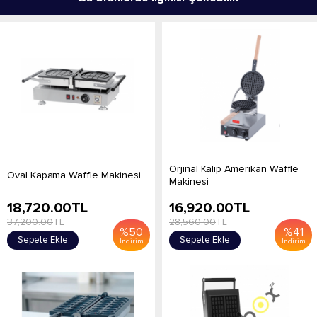
Orjinal Kalıp Amerikan Waffle
Oval Kapama Waffle Makinesi
Makinesi
18,720.00
TL
16,920.00
TL
37,200.00
TL
28,560.00
TL
%
50
%
41
Sepete Ekle
Sepete Ekle
İndirim
İndirim