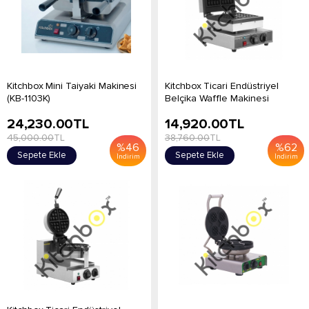
Kitchbox Mini Taiyaki Makinesi
Kitchbox Ticari Endüstriyel
(KB-1103K)
Belçika Waffle Makinesi
24,230.00
TL
14,920.00
TL
45,000.00
TL
38,760.00
TL
%
46
%
62
Sepete Ekle
Sepete Ekle
İndirim
İndirim