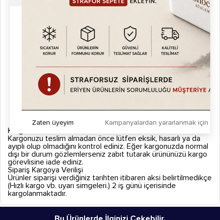
Garanti ve Servis
Garanti Süresi: 1 yıl
Süresiz Servis Desteği: Kitchbox yetkili teknik servisleri
Neden Kitchbox?
Profesyonel mutfak kalitesini küçük alana sığdırır.
Horeca standartlarında üretim (Hotel–Restaurant–Cafe).
Gıda güvenliği onaylı materyal.
Türkiye ve yurtdışı geneli servis ağı ve satış sonrası destek.
Zaten üyeyim
Kampanyalardan yararlanmak için h
Kargo ve İade
Kargonuzu teslim almadan önce lütfen eksik, hasarlı ya da
ayıplı olup olmadığını kontrol ediniz. Eğer kargonuzda normal
dışı bir durum gözlemlerseniz zabıt tutarak ürününüzü kargo
görevlisine iade ediniz.
Sipariş Kargoya Verilişi
Ürünler siparişi verdiğiniz tarihten itibaren aksi belirtilmedikçe
(Hızlı kargo vb. uyarı simgeleri.) 2 iş günü içerisinde
kargolanmaktadır.
Bu Ürünlerde İlginizi Çekebilir.