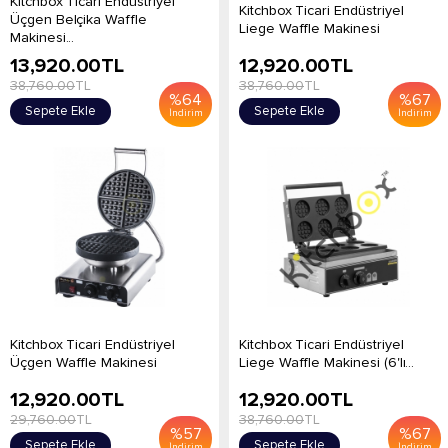
Kitchbox Ticari Endüstriyel
Kitchbox Ticari Endüstriyel
Üçgen Belçika Waffle
Liege Waffle Makinesi
Makinesi...
13,920.00
TL
12,920.00
TL
38,760.00
TL
38,760.00
TL
%
64
%
67
Sepete Ekle
Sepete Ekle
İndirim
İndirim
Kitchbox Ticari Endüstriyel
Kitchbox Ticari Endüstriyel
Üçgen Waffle Makinesi
Liege Waffle Makinesi (6'lı...
12,920.00
TL
12,920.00
TL
29,760.00
TL
38,760.00
TL
%
57
%
67
Sepete Ekle
Sepete Ekle
İndirim
İndirim