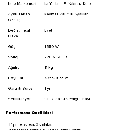
Kulp Malzemesi
Isı Yalıtımlı El Yakmaz Kulp
Ayak Taban
Kaymaz Kauçuk Ayaklar
Özelliği
Değiştirilebilir
Evet
Plaka
Güç
1,550 W
Voltaj
220 V 50 Hz
Ağırlık
11 kg
Boyutlar
435*410*305
Garanti Süresi
1 yıl
Sertifikasyon
CE, Gıda Güvenliği Onayı
Performans Özellikleri
Pişirme süresi: 3 dakika.