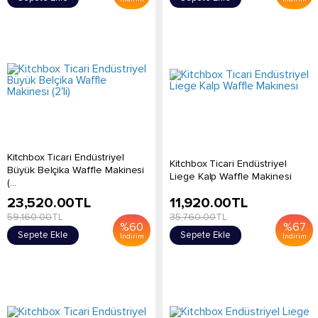
Kitchbox Ticari Endüstriyel
Kitchbox Ticari Endüstriyel
Büyük Belçika Waffle Makinesi
Liege Kalp Waffle Makinesi
(...
23,520.00
TL
11,920.00
TL
59,160.00
TL
35,760.00
TL
%
60
%
67
Sepete Ekle
Sepete Ekle
İndirim
İndirim