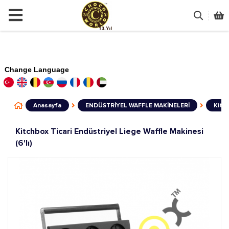
Change Language
Anasayfa
ENDÜSTRİYEL WAFFLE MAKİNELERİ
Kitch
Kitchbox Ticari Endüstriyel Liege Waffle Makinesi
(6'lı)