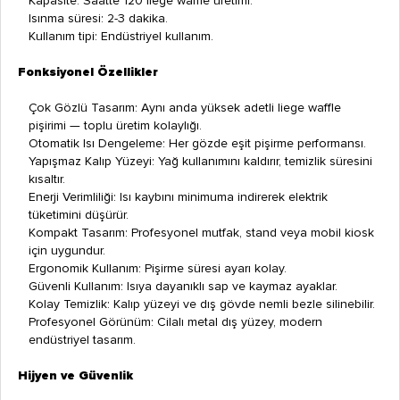
Kapasite: Saatte 120 liege waffle üretimi.
Isınma süresi: 2-3 dakika.
Kullanım tipi: Endüstriyel kullanım.
Fonksiyonel Özellikler
Çok Gözlü Tasarım: Aynı anda yüksek adetli liege waffle
pişirimi — toplu üretim kolaylığı.
Otomatik Isı Dengeleme: Her gözde eşit pişirme performansı.
Yapışmaz Kalıp Yüzeyi: Yağ kullanımını kaldırır, temizlik süresini
kısaltır.
Enerji Verimliliği: Isı kaybını minimuma indirerek elektrik
tüketimini düşürür.
Kompakt Tasarım: Profesyonel mutfak, stand veya mobil kiosk
için uygundur.
Ergonomik Kullanım: Pişirme süresi ayarı kolay.
Güvenli Kullanım: Isıya dayanıklı sap ve kaymaz ayaklar.
Kolay Temizlik: Kalıp yüzeyi ve dış gövde nemli bezle silinebilir.
Profesyonel Görünüm: Cilalı metal dış yüzey, modern
endüstriyel tasarım.
Hijyen ve Güvenlik