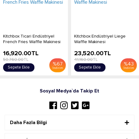
Kitchbox Ticari Endüstriyel
Kitchbox Endüstriyel Liege
French Fries Waffle Makinesi
Waffle Makinesi
16,920.00
TL
23,520.00
TL
50,760.00
TL
41,160.00
TL
%
67
%
43
Sepete Ekle
Sepete Ekle
İndirim
İndirim
Sosyal Medya`da Takip Et
Daha Fazla Bilgi