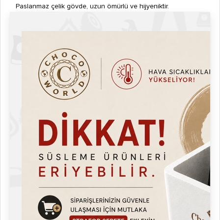
Paslanmaz çelik gövde, uzun ömürlü ve hijyeniktir.
Yapışmaz yüzey, gıda kalıntısı birikimini önler.
Yüksek sıcaklık koruması ve termostat güvenliği.
Gıda güvenliği onayı mevcuttur.
CE standartlarına uygun üretim.
Paket İçeriği
1 Adet Kitchbox Ticari Endüstriyel Liege Waffle Makinesi
Kullanım Kılavuzu
Garanti Belgesi (1 yıl)
Süper Mix Reçete Kitapçığı
Chocoworld Hediye Paketi
Uygulama Alanları
Kafe ve restoran mutfakları
Tatlı barları, fast food zincirleri
Sokak lezzeti standları
Catering ve etkinlik hizmetleri
Okul, üniversite, hastane kantinleri
Tatlı franchise işletmeleri