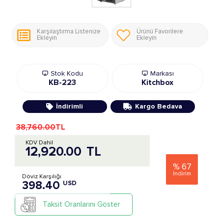
Karşılaştırma Listenize
Ürünü Favorilere
Ekleyin
Ekleyin
Stok Kodu
Markası
KB-223
Kitchbox
İndirimli
Kargo Bedava
38,760.00
TL
KDV Dahil
12,920.00
TL
%
67
İndirim
Döviz Karşılığı
398.40
USD
Taksit Oranlarını Göster