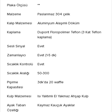
Plaka Ölçüsü
**
Malzeme
Paslanmaz 304 çelik
Kalıp Malzemesi
Aluminyum Alaşımlı Döküm
Kaplama
Dupont Floropolimer Teflon (3 Kat Teflon
kaplama)
Sesli Sinyal
Evet
Zamanlayıcı
Evet (1-5 dk)
Sıcaklık Kontrolü
Evet
Sıcaklık Aralığı
50-300
Pişirme
3dk'da 20 waffle
Kapasitesi
Kulp Malzemesi
Isı Yalıtımlı El Yakmaz Ahşap Kulp
Ayak Taban
Kaymaz Kauçuk Ayaklar
Özelliği