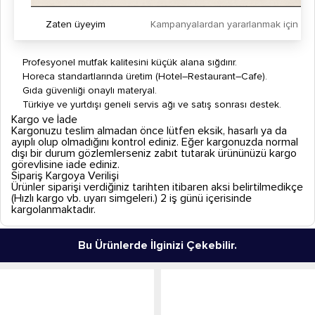
Süresiz Servis Desteği: Kitchbox yetkili teknik servisleri
Zaten üyeyim
Kampanyalardan yararlanmak için h
Neden Kitchbox?
Profesyonel mutfak kalitesini küçük alana sığdırır.
Horeca standartlarında üretim (Hotel–Restaurant–Cafe).
Gıda güvenliği onaylı materyal.
Türkiye ve yurtdışı geneli servis ağı ve satış sonrası destek.
Kargo ve İade
Kargonuzu teslim almadan önce lütfen eksik, hasarlı ya da
ayıplı olup olmadığını kontrol ediniz. Eğer kargonuzda normal
dışı bir durum gözlemlerseniz zabıt tutarak ürününüzü kargo
görevlisine iade ediniz.
Sipariş Kargoya Verilişi
Ürünler siparişi verdiğiniz tarihten itibaren aksi belirtilmedikçe
(Hızlı kargo vb. uyarı simgeleri.) 2 iş günü içerisinde
kargolanmaktadır.
Bu Ürünlerde İlginizi Çekebilir.