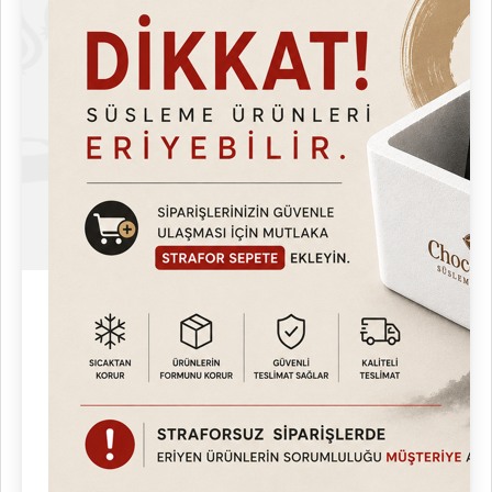
CE standartlarına uygun üretim.
Paket İçeriği
1 Adet Kitchbox Ticari Endüstriyel Ceviz Waffle Makinesi
Kullanım Kılavuzu
Garanti Belgesi (1 yıl)
Süper Mix Reçete Kitapçığı
Chocoworld Hediye Paketi
Uygulama Alanları
Kafe ve restoran mutfakları
Tatlı barları, fast food zincirleri
Sokak lezzeti standları
Catering ve etkinlik hizmetleri
Okul, üniversite, hastane kantinleri
Tatlı franchise işletmeleri
Garanti ve Servis
Garanti Süresi: 1 yıl