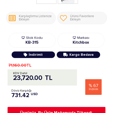
Karşılaştırma Listenize
Ürünü Favorilere
Ekleyin
Ekleyin
Stok Kodu
Markası
KB-315
Kitchbox
İndirimli
Kargo Bedava
71,160.00
TL
KDV Dahil
23,720.00
TL
%
67
İndirim
Döviz Karşılığı
731.42
USD
Üzgünüz, Bu Ürün Mağamızda Tükendi.