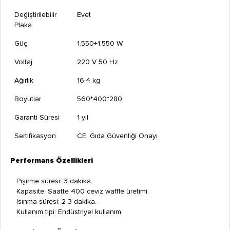
Değiştirilebilir
Evet
Plaka
Güç
1.550+1.550 W
Voltaj
220 V 50 Hz
Ağırlık
16,4 kg
Boyutlar
560*400*280
Garanti Süresi
1 yıl
Sertifikasyon
CE, Gıda Güvenliği Onayı
Performans Özellikleri
Pişirme süresi: 3 dakika.
Kapasite: Saatte 400 ceviz waffle üretimi.
Isınma süresi: 2-3 dakika.
Kullanım tipi: Endüstriyel kullanım.