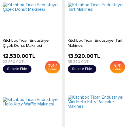
Kitchbox Ticari Endüstriyel
Kitchbox Ticari Endüstriyel Tart
Çiçek Donut Makinesi
Makinesi
12,530.00
TL
13,920.00
TL
23,850.00
TL
35,370.00
TL
%
47
%
61
Sepete Ekle
Sepete Ekle
İndirim
İndirim