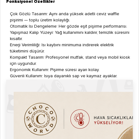
Fonksiyonel Özellikler
Çok Gözlü Tasarım: Aynı anda yüksek adetli ceviz waffle
pişirimi — toplu üretim kolaylığı.
Otomatik Isı Dengeleme: Her gözde eşit pişirme performansı.
Yapışmaz Kalıp Yüzeyi: Yağ kullanımını kaldırır, temizlik süresini
kısaltır.
Enerji Verimliliği: Isı kaybını minimuma indirerek elektrik
tüketimini düşürür.
Kompakt Tasarım: Profesyonel mutfak, stand veya mobil kiosk
için uygundur.
Ergonomik Kullanım: Pişirme süresi ayarı kolay.
Güvenli Kullanım: Isıya dayanıklı sap ve kaymaz ayaklar.
Kolay Temizlik: Kalıp yüzeyi ve dış gövde nemli bezle silinebilir.
Profesyonel Görünüm: Cilalı metal dış yüzey, modern
endüstriyel tasarım.
Hijyen ve Güvenlik
Paslanmaz çelik gövde, uzun ömürlü ve hijyeniktir.
Yapışmaz yüzey, gıda kalıntısı birikimini önler.
Yüksek sıcaklık koruması ve termostat güvenliği.
Gıda güvenliği onayı mevcuttur.