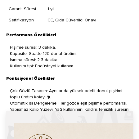
Garanti Süresi
1 yıl
Sertifikasyon
CE, Gıda Güvenliği Onayı
Performans Özellikleri
Pişirme süresi: 3 dakika.
Kapasite: Saatte 120 donut üretimi.
Isınma süresi: 2-3 dakika.
Kullanım tipi: Endüstriyel kullanım.
Fonksiyonel Özellikler
Çok Gözlü Tasarım: Aynı anda yüksek adetli donut pişirimi —
toplu üretim kolaylığı.
Otomatik Isı Dengeleme: Her gözde eşit pişirme performansı.
Yapışmaz Kalıp Yüzeyi: Yağ kullanımını kaldırır, temizlik süresini
kısaltır.
Enerji Verimliliği: Isı kaybını minimuma indirerek elektrik
tüketimini düşürür.
Kompakt Tasarım: Profesyonel mutfak, stand veya mobil kiosk