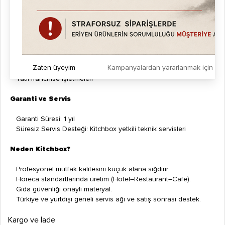
Uygulama Alanları
Kafe ve restoran mutfakları
Tatlı barları, fast food zincirleri
Sokak lezzeti standları
Catering ve etkinlik hizmetleri
Zaten üyeyim
Kampanyalardan yararlanmak için h
Okul, üniversite, hastane kantinleri
Tatlı franchise işletmeleri
Garanti ve Servis
Garanti Süresi: 1 yıl
Süresiz Servis Desteği: Kitchbox yetkili teknik servisleri
Neden Kitchbox?
Profesyonel mutfak kalitesini küçük alana sığdırır.
Horeca standartlarında üretim (Hotel–Restaurant–Cafe).
Gıda güvenliği onaylı materyal.
Türkiye ve yurtdışı geneli servis ağı ve satış sonrası destek.
Kargo ve İade