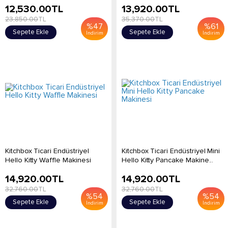
12,530.00
TL
13,920.00
TL
23,850.00
TL
35,370.00
TL
%
47
%
61
Sepete Ekle
Sepete Ekle
İndirim
İndirim
Kitchbox Ticari Endüstriyel
Kitchbox Ticari Endüstriyel Mini
Hello Kitty Waffle Makinesi
Hello Kitty Pancake Makine...
14,920.00
TL
14,920.00
TL
32,760.00
TL
32,760.00
TL
%
54
%
54
Sepete Ekle
Sepete Ekle
İndirim
İndirim