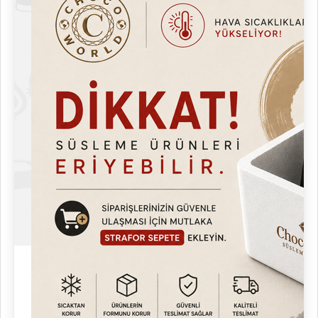
için uygundur.
Ergonomik Kullanım: Pişirme süresi ayarı kolay.
Güvenli Kullanım: Isıya dayanıklı sap ve kaymaz ayaklar.
Kolay Temizlik: Kalıp yüzeyi ve dış gövde nemli bezle silinebilir.
Profesyonel Görünüm: Cilalı metal dış yüzey, modern
endüstriyel tasarım.
Hijyen ve Güvenlik
Paslanmaz çelik gövde, uzun ömürlü ve hijyeniktir.
Yapışmaz yüzey, gıda kalıntısı birikimini önler.
Yüksek sıcaklık koruması ve termostat güvenliği.
Gıda güvenliği onayı mevcuttur.
CE standartlarına uygun üretim.
Paket İçeriği
1 Adet Kitchbox Ticari Endüstriyel Donut Makinesi
Kullanım Kılavuzu
Garanti Belgesi (1 yıl)
Süper Mix Reçete Kitapçığı
Chocoworld Hediye Paketi