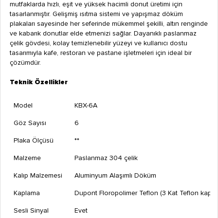
mutfaklarda hızlı, eşit ve yüksek hacimli donut üretimi için
tasarlanmıştır. Gelişmiş ısıtma sistemi ve yapışmaz döküm
plakaları sayesinde her seferinde mükemmel şekilli, altın renginde
ve kabarık donutlar elde etmenizi sağlar. Dayanıklı paslanmaz
çelik gövdesi, kolay temizlenebilir yüzeyi ve kullanıcı dostu
tasarımıyla kafe, restoran ve pastane işletmeleri için ideal bir
çözümdür.
Teknik Özellikler
Model
KBX-6A
Göz Sayısı
6
Plaka Ölçüsü
**
Malzeme
Paslanmaz 304 çelik
Kalıp Malzemesi
Aluminyum Alaşımlı Döküm
Kaplama
Dupont Floropolimer Teflon (3 Kat Teflon kapl
Sesli Sinyal
Evet