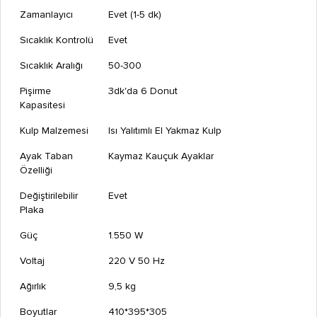
Zamanlayıcı
Evet (1-5 dk)
Sıcaklık Kontrolü
Evet
Sıcaklık Aralığı
50-300
Pişirme
3dk'da 6 Donut
Kapasitesi
Kulp Malzemesi
Isı Yalıtımlı El Yakmaz Kulp
Ayak Taban
Kaymaz Kauçuk Ayaklar
Özelliği
Değiştirilebilir
Evet
Plaka
Güç
1.550 W
Voltaj
220 V 50 Hz
Ağırlık
9,5 kg
Boyutlar
410*395*305