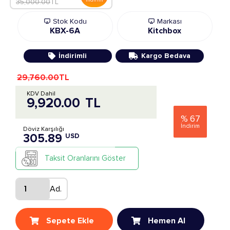
35,000.00
TL
Stok Kodu
Markası
KBX-6A
Kitchbox
İndirimli
Kargo Bedava
29,760.00
TL
KDV Dahil
9,920.00
TL
%
67
İndirim
Döviz Karşılığı
305.89
USD
Taksit Oranlarını Göster
Ad.
Sepete Ekle
Hemen Al