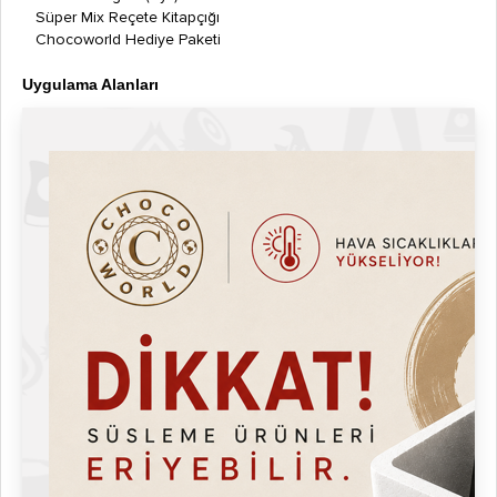
Süper Mix Reçete Kitapçığı
Chocoworld Hediye Paketi
Uygulama Alanları
Kafe ve restoran mutfakları
Tatlı barları, fast food zincirleri
Sokak lezzeti standları
Catering ve etkinlik hizmetleri
Okul, üniversite, hastane kantinleri
Tatlı franchise işletmeleri
Garanti ve Servis
Garanti Süresi: 1 yıl
Süresiz Servis Desteği: Kitchbox yetkili teknik servisleri
Neden Kitchbox?
Profesyonel mutfak kalitesini küçük alana sığdırır.
Horeca standartlarında üretim (Hotel–Restaurant–Cafe).
Gıda güvenliği onaylı materyal.