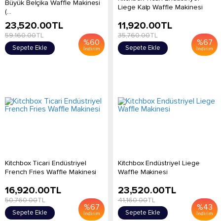
Büyük Belçika Waffle Makinesi
Liege Kalp Waffle Makinesi
(...
23,520.00
TL
11,920.00
TL
59,160.00
TL
35,760.00
TL
%
60
%
67
Sepete Ekle
Sepete Ekle
İndirim
İndirim
Kitchbox Ticari Endüstriyel
Kitchbox Endüstriyel Liege
French Fries Waffle Makinesi
Waffle Makinesi
16,920.00
TL
23,520.00
TL
50,760.00
TL
41,160.00
TL
%
67
%
43
Sepete Ekle
Sepete Ekle
İndirim
İndirim