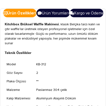
Ürün Özellikleri
Ürün Yorumları
Kargo ve Ödeme
Kitchbox Brüksel Waffle Makinesi
, klasik Belçika tarzı kalın ve
çıtır waffle’lar üretmek isteyen profesyonel işletmeler için özel
olarak tasarlanmıştır. Güçlü ısı performansı, uzun ömürlü döküm
plakalar ve endüstriyel yapısıyla, her pişimde mükemmel kıvam
sunar
Teknik Özellikler
Model
KB-312
Göz Sayısı
2
Plaka Ölçüsü
**
Malzeme
Paslanmaz 304 çelik
Kalıp Malzemesi
Aluminyum Alaşımlı Döküm