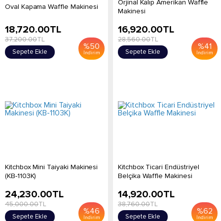
Orjinal Kalıp Amerikan Waffle
Oval Kapama Waffle Makinesi
Makinesi
18,720.00
TL
16,920.00
TL
37,200.00
TL
28,560.00
TL
%
50
%
41
Sepete Ekle
Sepete Ekle
İndirim
İndirim
Kitchbox Mini Taiyaki Makinesi
Kitchbox Ticari Endüstriyel
(KB-1103K)
Belçika Waffle Makinesi
24,230.00
TL
14,920.00
TL
45,000.00
TL
38,760.00
TL
%
46
%
62
Sepete Ekle
Sepete Ekle
İndirim
İndirim