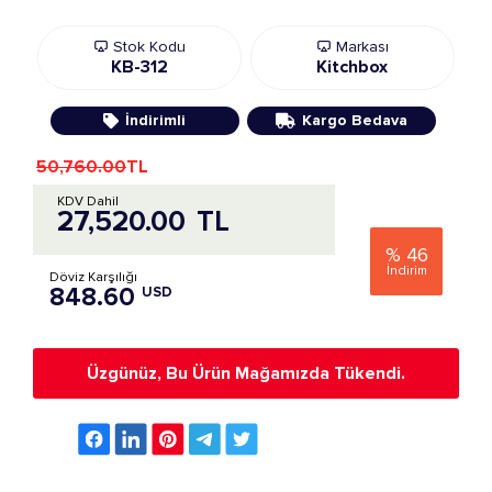
Stok Kodu
Markası
KB-312
Kitchbox
İndirimli
Kargo Bedava
50,760.00
TL
KDV Dahil
27,520.00
TL
%
46
İndirim
Döviz Karşılığı
848.60
USD
Üzgünüz, Bu Ürün Mağamızda Tükendi.