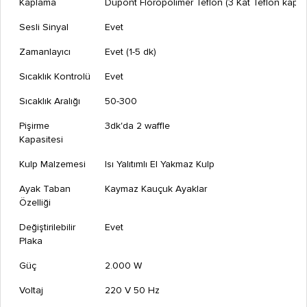
Kaplama
Dupont Floropolimer Teflon (3 Kat Teflon kapl
Sesli Sinyal
Evet
Zamanlayıcı
Evet (1-5 dk)
Sıcaklık Kontrolü
Evet
Sıcaklık Aralığı
50-300
Pişirme
3dk'da 2 waffle
Kapasitesi
Kulp Malzemesi
Isı Yalıtımlı El Yakmaz Kulp
Ayak Taban
Kaymaz Kauçuk Ayaklar
Özelliği
Değiştirilebilir
Evet
Plaka
Güç
2.000 W
Voltaj
220 V 50 Hz