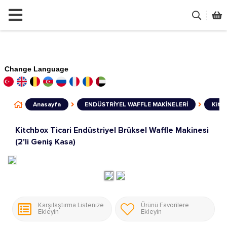
Change Language
Anasayfa
ENDÜSTRİYEL WAFFLE MAKİNELERİ
Kitch
Kitchbox Ticari Endüstriyel Brüksel Waffle Makinesi
(2'li Geniş Kasa)
Karşılaştırma Listenize
Ürünü Favorilere
Ekleyin
Ekleyin