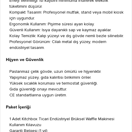
Enerji Verimliliği: Isı kaybını minimuma indirerek elektrik
tüketimini düşürür.
Kompakt Tasarım: Profesyonel mutfak, stand veya mobil kiosk
için uygundur.
Ergonomik Kullanım: Pişirme süresi ayarı kolay.
Güvenli Kullanım: Isıya dayanıklı sap ve kaymaz ayaklar.
Kolay Temizlik: Kalıp yüzeyi ve dış gövde nemli bezle silinebilir.
Profesyonel Görünüm: Cilalı metal dış yüzey, modern
endüstriyel tasarım.
Hijyen ve Güvenlik
Paslanmaz çelik gövde, uzun ömürlü ve hijyeniktir.
Yapışmaz yüzey, gıda kalıntısı birikimini önler.
Yüksek sıcaklık koruması ve termostat güvenliği.
Gıda güvenliği onayı mevcuttur.
CE standartlarına uygun üretim.
Paket İçeriği
1 Adet Kitchbox Ticari Endüstriyel Brüksel Waffle Makinesi
Kullanım Kılavuzu
Garanti Belgesi (1 yıl)