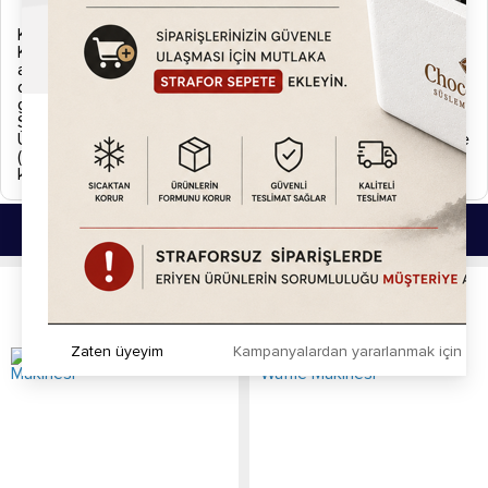
Türkiye ve yurtdışı geneli servis ağı ve satış sonrası destek.
Kargo ve İade
Kargonuzu teslim almadan önce lütfen eksik, hasarlı ya da
ayıplı olup olmadığını kontrol ediniz. Eğer kargonuzda normal
dışı bir durum gözlemlerseniz zabıt tutarak ürününüzü kargo
görevlisine iade ediniz.
Sipariş Kargoya Verilişi
Ürünler siparişi verdiğiniz tarihten itibaren aksi belirtilmedikçe
(Hızlı kargo vb. uyarı simgeleri.) 2 iş günü içerisinde
kargolanmaktadır.
Bu Ürünlerde İlginizi Çekebilir.
Zaten üyeyim
Kampanyalardan yararlanmak için h