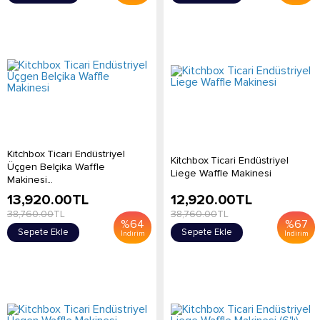
Kitchbox Ticari Endüstriyel
Kitchbox Ticari Endüstriyel
Üçgen Belçika Waffle
Liege Waffle Makinesi
Makinesi...
13,920.00
TL
12,920.00
TL
38,760.00
TL
38,760.00
TL
%
64
%
67
Sepete Ekle
Sepete Ekle
İndirim
İndirim