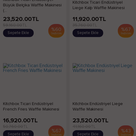
Kitchbox Ticari Endüstriyel
Büyük Belçika Waffle Makinesi
Liege Kalp Waffle Makinesi
(...
23,520.00
TL
11,920.00
TL
59,160.00
TL
35,760.00
TL
%
60
%
67
Sepete Ekle
Sepete Ekle
İndirim
İndirim
Kitchbox Ticari Endüstriyel
Kitchbox Endüstriyel Liege
French Fries Waffle Makinesi
Waffle Makinesi
16,920.00
TL
23,520.00
TL
50,760.00
TL
41,160.00
TL
%
67
%
43
Sepete Ekle
Sepete Ekle
İndirim
İndirim