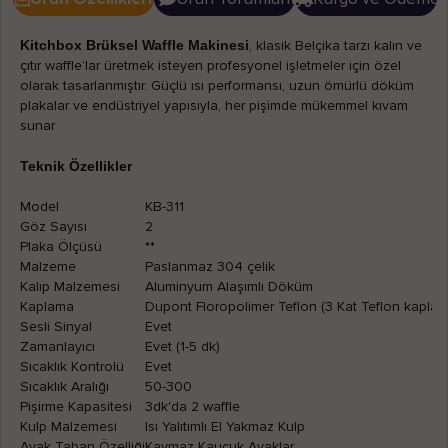
Kitchbox Brüksel Waffle Makinesi
, klasik Belçika tarzı kalın ve
çıtır waffle’lar üretmek isteyen profesyonel işletmeler için özel
olarak tasarlanmıştır. Güçlü ısı performansı, uzun ömürlü döküm
plakalar ve endüstriyel yapısıyla, her pişimde mükemmel kıvam
sunar
Teknik Özellikler
Model
KB-311
Göz Sayısı
2
Plaka Ölçüsü
**
Malzeme
Paslanmaz 304 çelik
Kalıp Malzemesi
Aluminyum Alaşımlı Döküm
Kaplama
Dupont Floropolimer Teflon (3 Kat Teflon kaplam
Sesli Sinyal
Evet
Zamanlayıcı
Evet (1-5 dk)
Sıcaklık Kontrolü
Evet
Sıcaklık Aralığı
50-300
Pişirme Kapasitesi
3dk'da 2 waffle
Kulp Malzemesi
Isı Yalıtımlı El Yakmaz Kulp
Ayak Taban Özelliği
Kaymaz Kauçuk Ayaklar