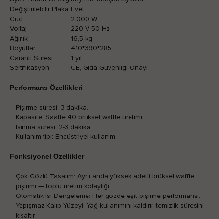
Değiştirilebilir Plaka
Evet
Güç
2.000 W
Voltaj
220 V 50 Hz
Ağırlık
16,5 kg
Boyutlar
410*390*285
Garanti Süresi
1 yıl
Sertifikasyon
CE, Gıda Güvenliği Onayı
Performans Özellikleri
Pişirme süresi: 3 dakika.
Kapasite: Saatte 40 brüksel waffle üretimi.
Isınma süresi: 2-3 dakika.
Kullanım tipi: Endüstriyel kullanım.
Fonksiyonel Özellikler
Çok Gözlü Tasarım: Aynı anda yüksek adetli brüksel waffle
pişirimi — toplu üretim kolaylığı.
Otomatik Isı Dengeleme: Her gözde eşit pişirme performansı.
Yapışmaz Kalıp Yüzeyi: Yağ kullanımını kaldırır, temizlik süresini
kısaltır.