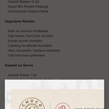
Garanti Belgesi (1 yıl)
Süper Mix Reçete Kitapçığı
Chocoworld Hediye Paketi
Uygulama Alanları
Kafe ve restoran mutfakları
Tatlı barları, fast food zincirleri
Sokak lezzeti standları
Catering ve etkinlik hizmetleri
Okul, üniversite, hastane kantinleri
Tatlı franchise işletmeleri
Garanti ve Servis
Garanti Süresi: 1 yıl
Süresiz Servis Desteği: Kitchbox yetkili teknik servisleri
Neden Kitchbox?
Profesyonel mutfak kalitesini küçük alana sığdırır.
Horeca standartlarında üretim (Hotel–Restaurant–Cafe).