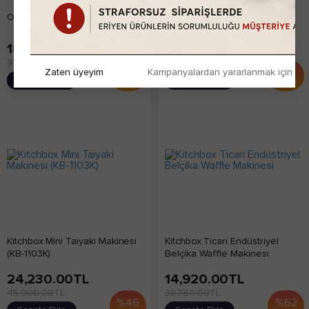
Orjinal Kalıp Amerikan Waffle
Oval Kapama Waffle Makinesi
Makinesi
18,720.00
TL
16,920.00
TL
37,200.00
TL
28,560.00
TL
%
50
%
41
Zaten üyeyim
Kampanyalardan yararlanmak için h
Sepete Ekle
Sepete Ekle
İndirim
İndirim
Kitchbox Mini Taiyaki Makinesi
Kitchbox Ticari Endüstriyel
(KB-1103K)
Belçika Waffle Makinesi
24,230.00
TL
14,920.00
TL
45,000.00
TL
38,760.00
TL
%
46
%
62