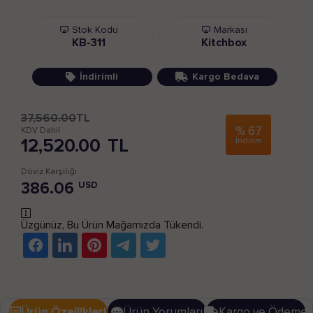
Stok Kodu
Markası
KB-311
Kitchbox
İndirimli
Kargo Bedava
37,560.00
TL
%
67
KDV Dahil
12,520.00
TL
İndirim
Döviz Karşılığı
386.06
USD
Üzgünüz, Bu Ürün Mağamızda Tükendi.
Ürün Özellikleri
Ürün Yorumları
Kargo ve Ödeme