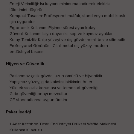
Enerji Verimliliği: Isı kaybını minimuma indirerek elektrik
tüketimini düşürür.
Kompakt Tasarım: Profesyonel mutfak, stand veya mobil kiosk
için uygundur.
Ergonomik Kullanım: Pişirme süresi ayarı kolay.
Güvenli Kullanım: Isıya dayanıklı sap ve kaymaz ayaklar.
Kolay Temizlik: Kalıp yüzeyi ve dış gövde nemli bezle silinebilir.
Profesyonel Görünüm: Cilalı metal dış yüzey, modern
endüstriyel tasarım.
Hijyen ve Güvenlik
Paslanmaz çelik gövde, uzun ömürlü ve hijyeniktir.
Yapışmaz yüzey, gıda kalıntısı birikimini önler.
Yüksek sıcaklık koruması ve termostat güvenliği.
Gıda güvenliği onayı mevcuttur.
CE standartlarına uygun üretim.
Paket İçeriği
1 Adet Kitchbox Ticari Endüstriyel Brüksel Waffle Makinesi
Kullanım Kılavuzu