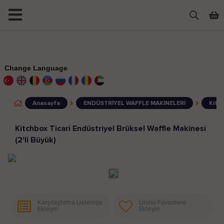
Change Language
Anasayfa
ENDÜSTRİYEL WAFFLE MAKİNELERİ
Kitch
Kitchbox Ticari Endüstriyel Brüksel Waffle Makinesi
(2'li Büyük)
Karşılaştırma Listenize
Ürünü Favorilere
Ekleyin
Ekleyin