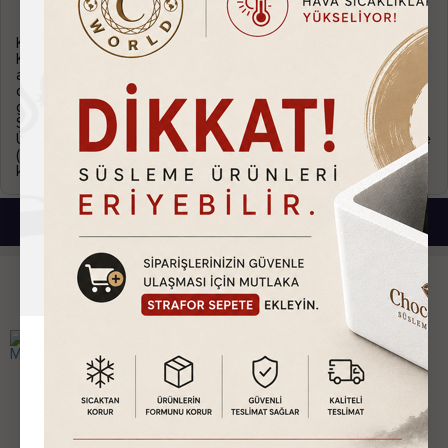
Gıda güvenliği onaylı materyal.
Türkiye ve yurtdışı geneli servis ağı ve satış sonrası destek.
Kargo ve İade
Kargonuzu teslim almadan önce lütfen eksik, hasarlı ya da
ayıplı olup olmadığını kontrol ediniz. Eğer kargonuzda normal
dışı bir durum gözlemlerseniz zabıt tutarak ürününüzü kargo
görevlisine iade ediniz.
Sipariş Kargoya Verilişi
Ürünler siparişi verdiğiniz tarihten itibaren aksi belirtilmedikçe
(Hızlı kargo vb. uyarı simgeleri.) 2 iş günü içerisinde
kargolanmaktadır.
Bu Ürünlerde İlginizi Çekebilir.