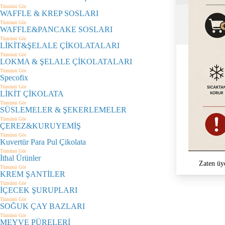
Tümünü Gör
WAFFLE & KREP SOSLARI
Tümünü Gör
WAFFLE&PANCAKE SOSLARI
Tümünü Gör
LİKİT&ŞELALE ÇİKOLATALARI
Tümünü Gör
LOKMA & ŞELALE ÇİKOLATALARI
Tümünü Gör
Specofix
Tümünü Gör
LİKİT ÇİKOLATA
Tümünü Gör
SÜSLEMELER & ŞEKERLEMELER
Tümünü Gör
ÇEREZ&KURUYEMİŞ
Tümünü Gör
Kuvertür Para Pul Çikolata
Tümünü Gör
İthal Ürünler
Zaten üy
Tümünü Gör
KREM ŞANTİLER
Tümünü Gör
İÇECEK ŞURUPLARI
Tümünü Gör
SOĞUK ÇAY BAZLARI
Tümünü Gör
MEYVE PÜRELERİ