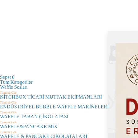
Sepet
0
Tüm Kategoriler
Waffle Sosları
Tümünü Gör
KİTCHBOX TİCARİ MUTFAK EKİPMANLARI
Tümünü Gör
ENDÜSTRİYEL BUBBLE WAFFLE MAKİNELERİ
Tümünü Gör
WAFFLE TABAN ÇİKOLATASI
Tümünü Gör
WAFFLE&PANCAKE MİX
Tümünü Gör
WAFFLE & PANCAKE ÇİKOLATALARI