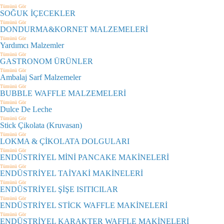
Tümünü Gör
SOĞUK İÇECEKLER
Tümünü Gör
DONDURMA&KORNET MALZEMELERİ
Tümünü Gör
Yardımcı Malzemler
Tümünü Gör
GASTRONOM ÜRÜNLER
Tümünü Gör
Ambalaj Sarf Malzemeler
Tümünü Gör
BUBBLE WAFFLE MALZEMELERİ
Tümünü Gör
Dulce De Leche
Tümünü Gör
Stick Çikolata (Kruvasan)
Tümünü Gör
LOKMA & ÇİKOLATA DOLGULARI
Tümünü Gör
ENDÜSTRİYEL MİNİ PANCAKE MAKİNELERİ
Tümünü Gör
ENDÜSTRİYEL TAİYAKİ MAKİNELERİ
Tümünü Gör
ENDÜSTRİYEL ŞİŞE ISITICILAR
Tümünü Gör
ENDÜSTRİYEL STİCK WAFFLE MAKİNELERİ
Tümünü Gör
ENDÜSTRİYEL KARAKTER WAFFLE MAKİNELERİ