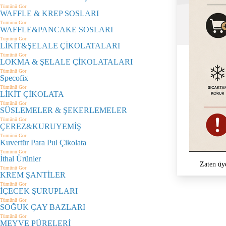
Tümünü Gör
WAFFLE & KREP SOSLARI
Tümünü Gör
WAFFLE&PANCAKE SOSLARI
Tümünü Gör
LİKİT&ŞELALE ÇİKOLATALARI
Tümünü Gör
LOKMA & ŞELALE ÇİKOLATALARI
Tümünü Gör
Specofix
Tümünü Gör
LİKİT ÇİKOLATA
Tümünü Gör
SÜSLEMELER & ŞEKERLEMELER
Tümünü Gör
ÇEREZ&KURUYEMİŞ
Tümünü Gör
Kuvertür Para Pul Çikolata
Tümünü Gör
İthal Ürünler
Zaten üy
Tümünü Gör
KREM ŞANTİLER
Tümünü Gör
İÇECEK ŞURUPLARI
Tümünü Gör
SOĞUK ÇAY BAZLARI
Tümünü Gör
MEYVE PÜRELERİ