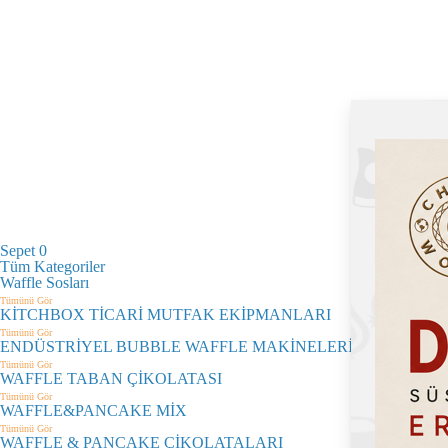
Sepet
0
Tüm Kategoriler
Waffle Sosları
Tümünü Gör
KİTCHBOX TİCARİ MUTFAK EKİPMANLARI
Tümünü Gör
ENDÜSTRİYEL BUBBLE WAFFLE MAKİNELERİ
Tümünü Gör
WAFFLE TABAN ÇİKOLATASI
Tümünü Gör
WAFFLE&PANCAKE MİX
Tümünü Gör
WAFFLE & PANCAKE ÇİKOLATALARI