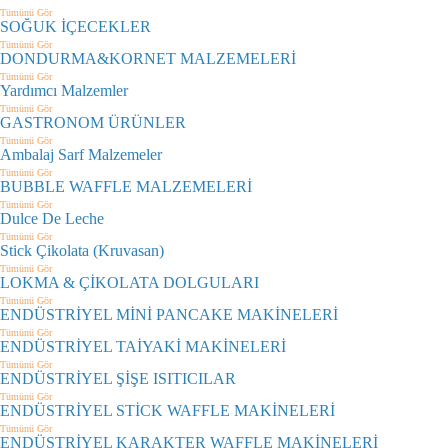
Tümünü Gör
SOĞUK İÇECEKLER
Tümünü Gör
DONDURMA&KORNET MALZEMELERİ
Tümünü Gör
Yardımcı Malzemler
Tümünü Gör
GASTRONOM ÜRÜNLER
Tümünü Gör
Ambalaj Sarf Malzemeler
Tümünü Gör
BUBBLE WAFFLE MALZEMELERİ
Tümünü Gör
Dulce De Leche
Tümünü Gör
Stick Çikolata (Kruvasan)
Tümünü Gör
LOKMA & ÇİKOLATA DOLGULARI
Tümünü Gör
ENDÜSTRİYEL MİNİ PANCAKE MAKİNELERİ
Tümünü Gör
ENDÜSTRİYEL TAİYAKİ MAKİNELERİ
Tümünü Gör
ENDÜSTRİYEL ŞİŞE ISITICILAR
Tümünü Gör
ENDÜSTRİYEL STİCK WAFFLE MAKİNELERİ
Tümünü Gör
ENDÜSTRİYEL KARAKTER WAFFLE MAKİNELERİ