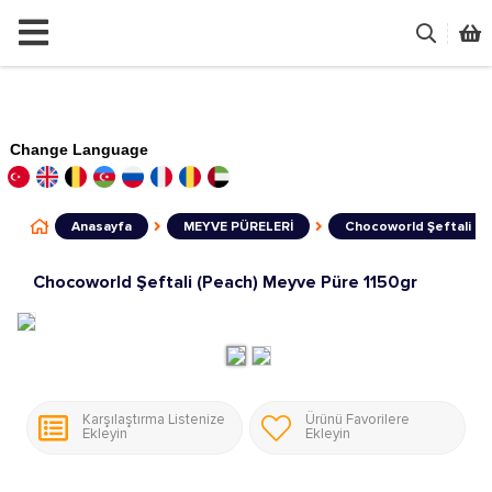
Change Language
Anasayfa
MEYVE PÜRELERİ
Chocoworld Şeftali (P
Chocoworld Şeftali (Peach) Meyve Püre 1150gr
Karşılaştırma Listenize
Ürünü Favorilere
Ekleyin
Ekleyin