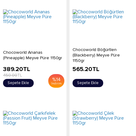
Chocoworld Böğürtlen
Chocoworld Ananas
(Blackberry) Meyve Püre
(Pineapple) Meyve Püre 1150gr
1150gr
389.20
TL
565.20
TL
450.00
TL
%
14
Sepete Ekle
Sepete Ekle
İndirim