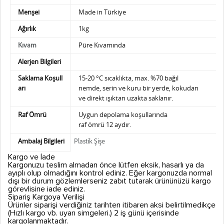
Menşei
Made in Türkiye
Ağırlık
1kg
Püre Kıvamında
Kıvam
Alerjen Bilgileri
Saklama Koşull
15-20 °C sıcaklıkta, max. %70 bağıl
arı
nemde,
serin ve kuru bir yerde, kokudan
ve direkt ışıktan uzakta saklanır.
Raf Ömrü
Uygun depolama koşullarında
raf ömrü 12 aydır.
Ambalaj Bilgileri
Plastik Şişe
Kargo ve İade
Kargonuzu teslim almadan önce lütfen eksik, hasarlı ya da
ayıplı olup olmadığını kontrol ediniz. Eğer kargonuzda normal
dışı bir durum gözlemlerseniz zabıt tutarak ürününüzü kargo
görevlisine iade ediniz.
Sipariş Kargoya Verilişi
Ürünler siparişi verdiğiniz tarihten itibaren aksi belirtilmedikçe
(Hızlı kargo vb. uyarı simgeleri.) 2 iş günü içerisinde
kargolanmaktadır.