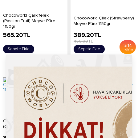
Chocoworld Çarkıfelek
Chocoworld Çilek (Strawberry)
(Passion Fruit) Meyve Püre
Meyve Püre 1150gr
1150gr
565.20
TL
389.20
TL
450.00
TL
%
14
Sepete Ekle
Sepete Ekle
İndirim
Chocoworld Hindistan Cevizi
Chocoworld Karadut (Black
(Coconut) Meyve Püre 1150gr
Mulberry) Meyve Püre 1150gr