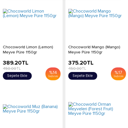
Chocoworld Limon (Lemon)
Chocoworld Mango (Mango)
Meyve Püre 1150gr
Meyve Püre 1150gr
389.20
TL
375.20
TL
450.00
TL
450.00
TL
%
14
%
17
Sepete Ekle
Sepete Ekle
İndirim
İndirim