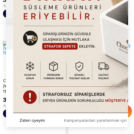
389.20
TL
565.20
TL
450.00
TL
%
14
Sepete Ekle
Sepete Ekle
İndirim
Chocoworld Karpuz
Chocoworld Kavun (Melon)
(Watermelon) Meyve Püre
Meyve Püre 1150gr
1150gr
389.20
TL
389.20
TL
450.00
TL
450.00
TL
%
14
%
14
Sepete Ekle
Sepete Ekle
İndirim
İndirim
Zaten üyeyim
Kampanyalardan yararlanmak için h