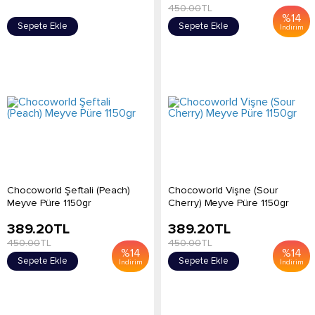
450.00
TL
%
14
Sepete Ekle
Sepete Ekle
İndirim
Chocoworld Şeftali (Peach)
Chocoworld Vişne (Sour
Meyve Püre 1150gr
Cherry) Meyve Püre 1150gr
389.20
TL
389.20
TL
450.00
TL
450.00
TL
%
14
%
14
Sepete Ekle
Sepete Ekle
İndirim
İndirim