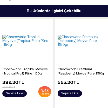
Bu Ürünlerde İlginizi Çekebilir.
Chocoworld Tropikal Meyeve
Chocoworld Frambuaz
(Tropical Fruit) Püre 1150gr
(Raspberry) Meyve Püre 1150gr
389.20
TL
565.20
TL
750.00
TL
%
48
Sepete Ekle
Sepete Ekle
İndirim