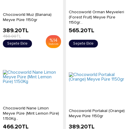
Chocoworld Orman Meyveleri
Chocoworld Muz (Banana)
(Forest Fruit) Meyve Püre
Meyve Püre 1150gr
1150gr...
389.20
TL
565.20
TL
450.00
TL
%
14
Sepete Ekle
Sepete Ekle
İndirim
Chocoworld Nane Limon
Chocoworld Portakal (Orange)
Meyve Püre (Mint Lemon Püre)
Meyve Püre 1150gr
1.150Kg...
466.20
TL
389.20
TL