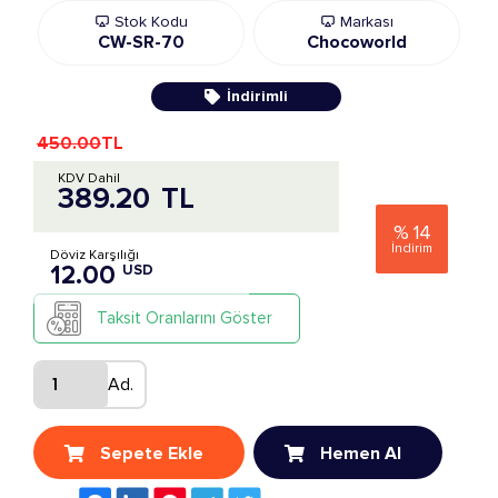
Stok Kodu
Markası
CW-SR-70
Chocoworld
İndirimli
450.00
TL
KDV Dahil
389.20
TL
%
14
İndirim
Döviz Karşılığı
12.00
USD
Taksit Oranlarını Göster
Ad.
Sepete Ekle
Hemen Al