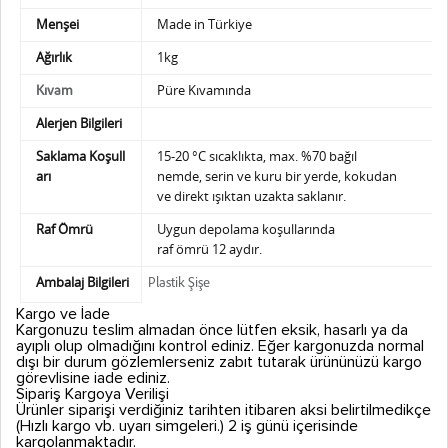
Menşei
Made in Türkiye
Ağırlık
1kg
Püre Kıvamında
Kıvam
Alerjen Bilgileri
Saklama Koşull
15-20 °C sıcaklıkta, max. %70 bağıl
arı
nemde,
serin ve kuru bir yerde, kokudan
ve direkt ışıktan uzakta saklanır.
Raf Ömrü
Uygun depolama koşullarında
raf ömrü 12 aydır.
Ambalaj Bilgileri
Plastik Şişe
Kargo ve İade
Kargonuzu teslim almadan önce lütfen eksik, hasarlı ya da
ayıplı olup olmadığını kontrol ediniz. Eğer kargonuzda normal
dışı bir durum gözlemlerseniz zabıt tutarak ürününüzü kargo
görevlisine iade ediniz.
Sipariş Kargoya Verilişi
Ürünler siparişi verdiğiniz tarihten itibaren aksi belirtilmedikçe
(Hızlı kargo vb. uyarı simgeleri.) 2 iş günü içerisinde
kargolanmaktadır.