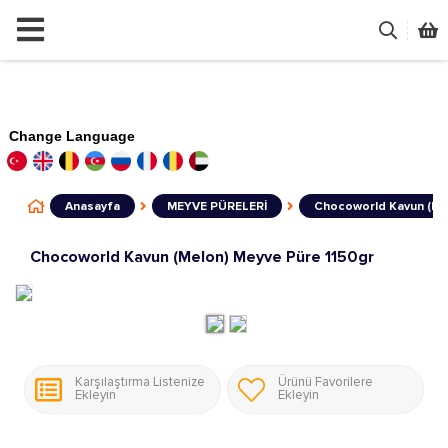
Change Language
Anasayfa
MEYVE PÜRELERİ
Chocoworld Kavun (Mel
Chocoworld Kavun (Melon) Meyve Püre 1150gr
Karşılaştırma Listenize
Ürünü Favorilere
Ekleyin
Ekleyin