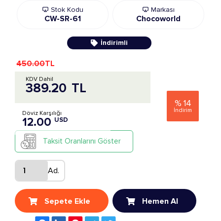
Stok Kodu
Markası
CW-SR-61
Chocoworld
İndirimli
450.00
TL
KDV Dahil
389.20
TL
%
14
İndirim
Döviz Karşılığı
12.00
USD
Taksit Oranlarını Göster
Ad.
Sepete Ekle
Hemen Al