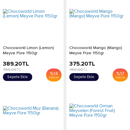
Chocoworld Limon (Lemon)
Chocoworld Mango (Mango)
Meyve Püre 1150gr
Meyve Püre 1150gr
389.20
TL
375.20
TL
450.00
TL
450.00
TL
%
14
%
17
Sepete Ekle
Sepete Ekle
İndirim
İndirim