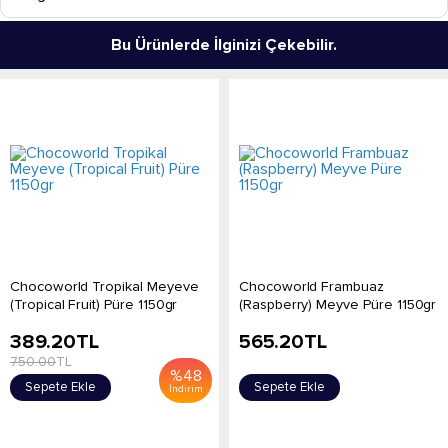
Bu Ürünlerde İlginizi Çekebilir.
Chocoworld Tropikal Meyeve
Chocoworld Frambuaz
(Tropical Fruit) Püre 1150gr
(Raspberry) Meyve Püre 1150gr
389.20
TL
565.20
TL
750.00
TL
%
48
Sepete Ekle
Sepete Ekle
İndirim