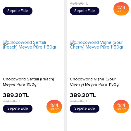
450.00
TL
%
14
Sepete Ekle
Sepete Ekle
İndirim
Chocoworld Şeftali (Peach)
Chocoworld Vişne (Sour
Meyve Püre 1150gr
Cherry) Meyve Püre 1150gr
389.20
TL
389.20
TL
450.00
TL
450.00
TL
%
14
%
14
Sepete Ekle
Sepete Ekle
İndirim
İndirim