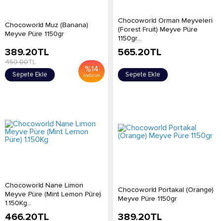
Chocoworld Orman Meyveleri
Chocoworld Muz (Banana)
(Forest Fruit) Meyve Püre
Meyve Püre 1150gr
1150gr...
389.20
TL
565.20
TL
450.00
TL
%
14
Sepete Ekle
Sepete Ekle
İndirim
Chocoworld Nane Limon
Chocoworld Portakal (Orange)
Meyve Püre (Mint Lemon Püre)
Meyve Püre 1150gr
1.150Kg...
466.20
TL
389.20
TL