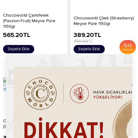
Chocoworld Çarkıfelek
Chocoworld Çilek (Strawberry)
(Passion Fruit) Meyve Püre
Meyve Püre 1150gr
1150gr
565.20
TL
389.20
TL
450.00
TL
%
14
Sepete Ekle
Sepete Ekle
İndirim
Chocoworld Hindistan Cevizi
Chocoworld Karadut (Black
(Coconut) Meyve Püre 1150gr
Mulberry) Meyve Püre 1150gr