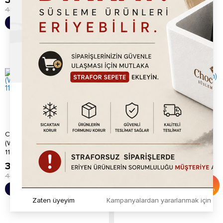
389.20
TL
565.20
TL
450.00
TL
%
14
Sepete Ekle
Sepete Ekle
İndirim
Chocoworld Karpuz
Chocoworld Kavun (Melon)
(Watermelon) Meyve Püre
Meyve Püre 1150gr
1150gr
389.20
TL
389.20
TL
450.00
TL
450.00
TL
%
14
%
14
Sepete Ekle
Sepete Ekle
İndirim
İndirim
Zaten üyeyim
Kampanyalardan yararlanmak için h