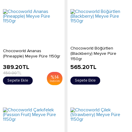
Chocoworld Böğürtlen
Chocoworld Ananas
(Blackberry) Meyve Püre
(Pineapple) Meyve Püre 1150gr
1150gr
389.20
TL
565.20
TL
450.00
TL
%
14
Sepete Ekle
Sepete Ekle
İndirim