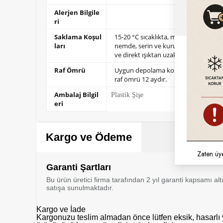
Alerjen Bilgile
ri
Saklama Koşul
15-20 °C sıcaklıkta, max. %70 bağıl
ları
nemde,
serin ve kuru bir yerde, kok
ve direkt ışıktan uzakta saklanır.
Raf Ömrü
Uygun depolama koşullarında
raf ömrü 12 aydır.
Ambalaj Bilgil
Plastik Şişe
eri
Kargo ve Ödeme
Zaten üy
Garanti Şartları
Bu ürün üretici firma tarafından 2 yıl garanti kapsamı al
satışa sunulmaktadır.
Kargo ve İade
Kargonuzu teslim almadan önce lütfen eksik, hasarlı y