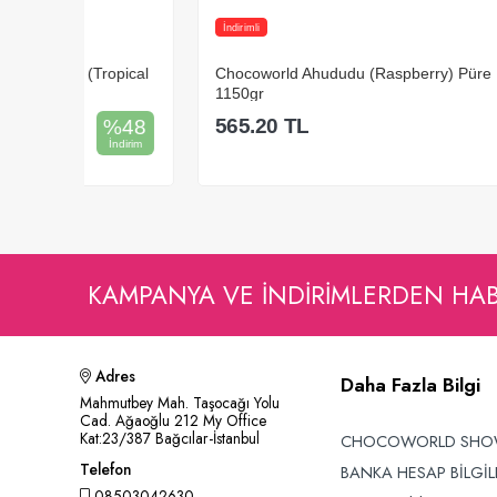
İndirimli
İndirimli
opical
Chocoworld Ahududu (Raspberry) Püre
Chocowo
1150gr
Püre 1
565.20
TL
565.2
%
48
İndirim
Sepete Ekle
KAMPANYA VE INDIRIMLERDEN HA
Adres
Daha Fazla Bilgi
Mahmutbey Mah. Taşocağı Yolu
Cad. Ağaoğlu 212 My Office
Kat:23/387 Bağcılar-İstanbul
CHOCOWORLD SH
Telefon
BANKA HESAP BİLGİL
08503042630