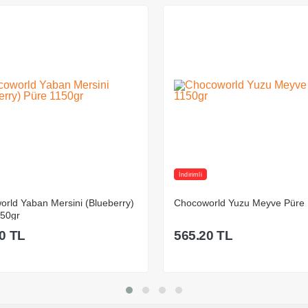
Lezzet Tanımı
Mango Puree
Marka
Chocoworld
Menşei
Made in Türkiye
Ağırlık
1kg
Kıvam
Püre Kıvamında
Alerjen Bilgileri
Saklama Koşulları
15-20 °C sıcaklıkta, max. %70 bağıl
nemde, serin ve kuru bir yerde, kokudan
ve direkt ışıktan uzakta saklanır.
İndirimli
Raf Ömrü
Uygun depolama koşullarında
raf ömrü 12 aydır.
rld Yaban Mersini (Blueberry)
Chocoworld Yuzu Meyve Püre 
Ambalaj Bilgileri
150gr
Plastik Şişe
0
TL
565.20
TL
Sepete Ekle
Sepete Ekle