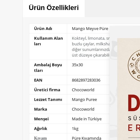
Ürün Özellikleri
Ürün Adı
Mango Meyve Püre
Kullanım Alan
Kokteyl, limonata, smoothie,
ları
buzlu çaylar, milkshake ve
diğer sunumlarınızda
lezzeti
üst düzeye çıkarabilirsiniz
Ambalaj Boyu
35x30
tları
EAN
8682897283036
Üretici firma
Chocoworld
Lezzet Tanımı
Mango Puree
Marka
Chocoworld
Menşei
Made in Türkiye
Ağırlık
1kg
Püre Kıvamında
Kıvam