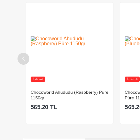
İndirimli
İndirimli
opical
Chocoworld Ahududu (Raspberry) Püre
Chocowo
1150gr
Püre 1
565.20
TL
565.2
%
48
İndirim
Sepete Ekle