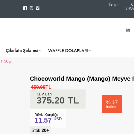
İletişim
C
SHO
Çikolata Şelalesi
WAFFLE DOLAPLARI
 1150gr
Chocoworld Mango (Mango) Meyve P
450.00
TL
KDV Dahil
375.20
TL
%
17
İndirim
Döviz Karşılığı
11.57
USD
Stok
20+