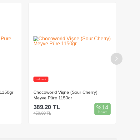
İndirimli
İndiriml
1150gr
Chocoworld Vişne (Sour Cherry)
Choco
Meyve Püre 1150gr
Püre 
389.20
TL
389.
%
14
İndirim
450.00
TL
450.00
Sepete Ekle