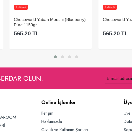
İndirimli
rld Yaban Mersini (Blueberry)
Chocoworld Yuzu Meyve Püre 
150gr
0
TL
565.20
TL
Sepete Ekle
Sepete Ekle
BERDAR OLUN.
Online İşlemler
Üye
İletişim
Üye 
OWROOM
Hakkımızda
Deta
ERİ
Gizlilik ve Kullanım Şartları
Sep