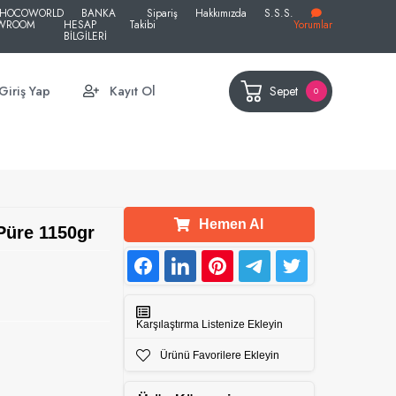
HOCOWORLD
BANKA
Sipariş
Hakkımızda
S.S.S.
WROOM
HESAP
Takibi
Yorumlar
BİLGİLERİ
Sepet
Giriş Yap
Kayıt Ol
0
Hemen Al
üre 1150gr
Karşılaştırma Listenize Ekleyin
Ürünü Favorilere Ekleyin