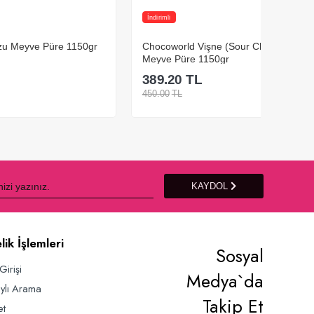
İndirimli
İndiriml
1150gr
Chocoworld Vişne (Sour Cherry)
Choco
Meyve Püre 1150gr
Püre 
389.20
TL
389.
%
14
İndirim
450.00
TL
450.00
Sepete Ekle
KAYDOL
lik İşlemleri
Sosyal
Girişi
Medya`da
ylı Arama
Takip Et
et