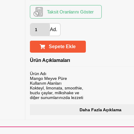
Taksit Oranlarını Göster
Ad.
Sepete Ekle
Ürün Açıklamaları
Ürün Adı
Mango Meyve Püre
Kullanım Alanları
Kokteyl, limonata, smoothie,
buzlu çaylar, milkshake ve
diğer sunumlarınızda lezzeti
üst düzeye çıkarabilirsiniz
Ambalaj Boyutları
Daha Fazla Açıklama
35x30
EAN
8682897283036
Üretici firma
Chocoworld