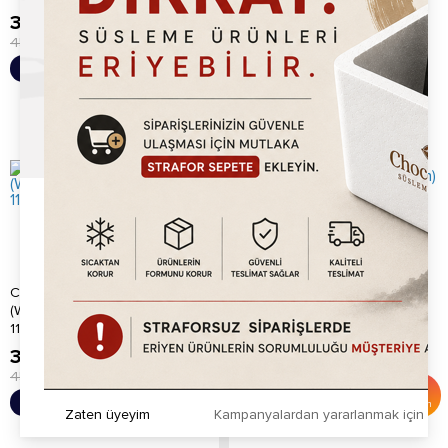
389.20
TL
565.20
TL
450.00
TL
%
14
Sepete Ekle
Sepete Ekle
İndirim
Chocoworld Karpuz
Chocoworld Kavun (Melon)
(Watermelon) Meyve Püre
Meyve Püre 1150gr
1150gr
389.20
TL
389.20
TL
450.00
TL
450.00
TL
%
14
%
14
Sepete Ekle
Sepete Ekle
İndirim
İndirim
Zaten üyeyim
Kampanyalardan yararlanmak için h