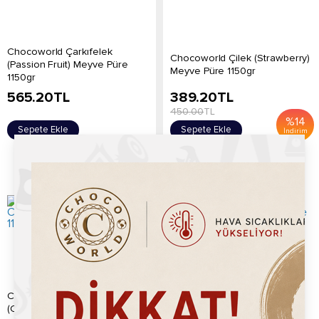
Chocoworld Çarkıfelek
Chocoworld Çilek (Strawberry)
(Passion Fruit) Meyve Püre
Meyve Püre 1150gr
1150gr
565.20
TL
389.20
TL
450.00
TL
%
14
Sepete Ekle
Sepete Ekle
İndirim
Chocoworld Hindistan Cevizi
Chocoworld Karadut (Black
(Coconut) Meyve Püre 1150gr
Mulberry) Meyve Püre 1150gr