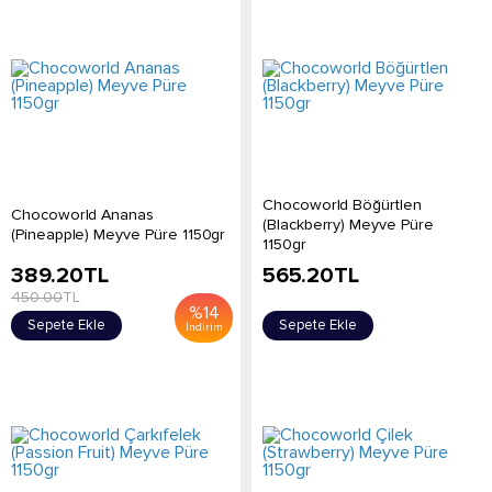
Chocoworld Böğürtlen
Chocoworld Ananas
(Blackberry) Meyve Püre
(Pineapple) Meyve Püre 1150gr
1150gr
389.20
TL
565.20
TL
450.00
TL
%
14
Sepete Ekle
Sepete Ekle
İndirim