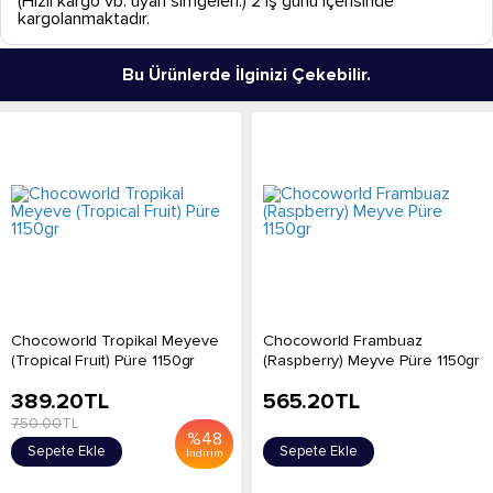
(Hızlı kargo vb. uyarı simgeleri.) 2 iş günü içerisinde
kargolanmaktadır.
Bu Ürünlerde İlginizi Çekebilir.
Chocoworld Tropikal Meyeve
Chocoworld Frambuaz
(Tropical Fruit) Püre 1150gr
(Raspberry) Meyve Püre 1150gr
389.20
TL
565.20
TL
750.00
TL
%
48
Sepete Ekle
Sepete Ekle
İndirim