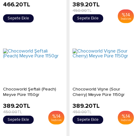
466.20
TL
389.20
TL
450.00
TL
%
14
Sepete Ekle
Sepete Ekle
İndirim
Chocoworld Şeftali (Peach)
Chocoworld Vişne (Sour
Meyve Püre 1150gr
Cherry) Meyve Püre 1150gr
389.20
TL
389.20
TL
450.00
TL
450.00
TL
%
14
%
14
Sepete Ekle
Sepete Ekle
İndirim
İndirim