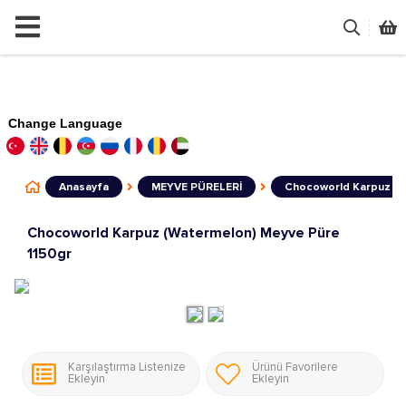
Change Language
Anasayfa
MEYVE PÜRELERİ
Chocoworld Karpuz (W
Chocoworld Karpuz (Watermelon) Meyve Püre
1150gr
Karşılaştırma Listenize
Ürünü Favorilere
Ekleyin
Ekleyin