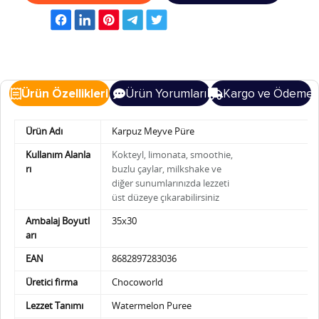
Ürün Özellikleri
Ürün Yorumları
Kargo ve Ödeme
Ürün Adı
Karpuz Meyve Püre
Kullanım Alanla
Kokteyl, limonata, smoothie,
rı
buzlu çaylar, milkshake ve
diğer sunumlarınızda
lezzeti
üst düzeye çıkarabilirsiniz
Ambalaj Boyutl
35x30
arı
EAN
8682897283036
Üretici firma
Chocoworld
Lezzet Tanımı
Watermelon Puree