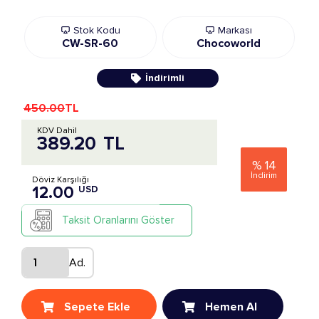
Stok Kodu
Markası
CW-SR-60
Chocoworld
İndirimli
450.00
TL
KDV Dahil
389.20
TL
%
14
İndirim
Döviz Karşılığı
12.00
USD
Taksit Oranlarını Göster
Ad.
Sepete Ekle
Hemen Al