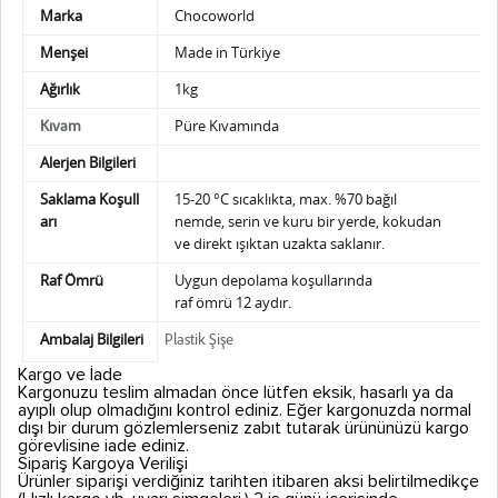
Marka
Chocoworld
Menşei
Made in Türkiye
Ağırlık
1kg
Püre Kıvamında
Kıvam
Alerjen Bilgileri
Saklama Koşull
15-20 °C sıcaklıkta, max. %70 bağıl
arı
nemde,
serin ve kuru bir yerde, kokudan
ve direkt ışıktan uzakta saklanır.
Raf Ömrü
Uygun depolama koşullarında
raf ömrü 12 aydır.
Ambalaj Bilgileri
Plastik Şişe
Kargo ve İade
Kargonuzu teslim almadan önce lütfen eksik, hasarlı ya da
ayıplı olup olmadığını kontrol ediniz. Eğer kargonuzda normal
dışı bir durum gözlemlerseniz zabıt tutarak ürününüzü kargo
görevlisine iade ediniz.
Sipariş Kargoya Verilişi
Ürünler siparişi verdiğiniz tarihten itibaren aksi belirtilmedikçe