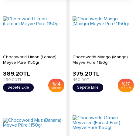
Chocoworld Limon (Lemon)
Chocoworld Mango (Mango)
Meyve Püre 1150gr
Meyve Püre 1150gr
389.20
TL
375.20
TL
450.00
TL
450.00
TL
%
14
%
17
Sepete Ekle
Sepete Ekle
İndirim
İndirim