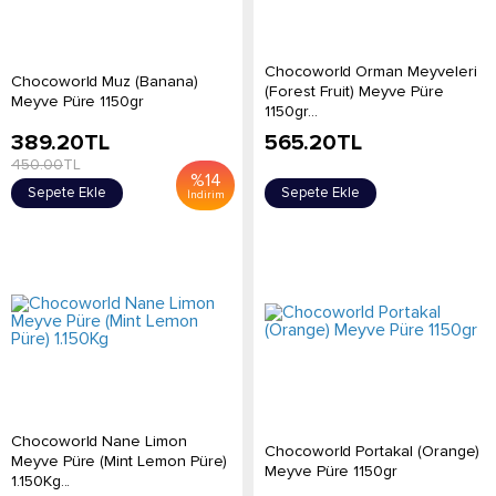
Chocoworld Orman Meyveleri
Chocoworld Muz (Banana)
(Forest Fruit) Meyve Püre
Meyve Püre 1150gr
1150gr...
389.20
TL
565.20
TL
450.00
TL
%
14
Sepete Ekle
Sepete Ekle
İndirim
Chocoworld Nane Limon
Chocoworld Portakal (Orange)
Meyve Püre (Mint Lemon Püre)
Meyve Püre 1150gr
1.150Kg...