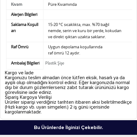
Püre Kıvamında
Kıvam
Alerjen Bilgileri
Saklama Koşull
15-20 °C sıcaklıkta, max. %70 bağıl
arı
nemde,
serin ve kuru bir yerde, kokudan
ve direkt ışıktan uzakta saklanır.
Raf Ömrü
Uygun depolama koşullarında
raf ömrü 12 aydır.
Ambalaj Bilgileri
Plastik Şişe
Kargo ve İade
Kargonuzu teslim almadan önce lütfen eksik, hasarlı ya da
ayıplı olup olmadığını kontrol ediniz. Eğer kargonuzda normal
dışı bir durum gözlemlerseniz zabıt tutarak ürününüzü kargo
görevlisine iade ediniz.
Sipariş Kargoya Verilişi
Ürünler siparişi verdiğiniz tarihten itibaren aksi belirtilmedikçe
(Hızlı kargo vb. uyarı simgeleri.) 2 iş günü içerisinde
kargolanmaktadır.
Bu Ürünlerde İlginizi Çekebilir.