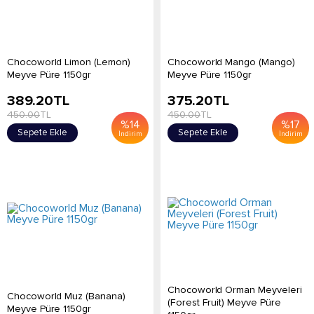
Chocoworld Limon (Lemon)
Chocoworld Mango (Mango)
Meyve Püre 1150gr
Meyve Püre 1150gr
389.20
TL
375.20
TL
450.00
TL
450.00
TL
%
14
%
17
Sepete Ekle
Sepete Ekle
İndirim
İndirim
Chocoworld Orman Meyveleri
Chocoworld Muz (Banana)
(Forest Fruit) Meyve Püre
Meyve Püre 1150gr