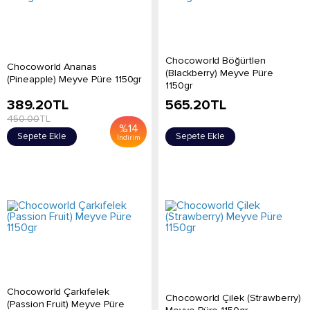
Chocoworld Böğürtlen
Chocoworld Ananas
(Blackberry) Meyve Püre
(Pineapple) Meyve Püre 1150gr
1150gr
389.20
TL
565.20
TL
450.00
TL
%
14
Sepete Ekle
Sepete Ekle
İndirim
Chocoworld Çarkıfelek
Chocoworld Çilek (Strawberry)
(Passion Fruit) Meyve Püre