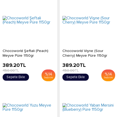
Chocoworld Şeftali (Peach)
Chocoworld Vişne (Sour
Meyve Püre 1150gr
Cherry) Meyve Püre 1150gr
389.20
TL
389.20
TL
450.00
TL
450.00
TL
%
14
%
14
Sepete Ekle
Sepete Ekle
İndirim
İndirim