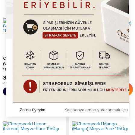
Chocoworld Karpuz
Chocoworld Kavun (Melon)
(Watermelon) Meyve Püre
Meyve Püre 1150gr
1150gr
389.20
TL
389.20
TL
450.00
TL
450.00
TL
%
14
%
14
Sepete Ekle
Sepete Ekle
İndirim
İndirim
Zaten üyeyim
Kampanyalardan yararlanmak için h