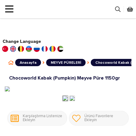
Change Language
Anasayfa
MEYVE PÜRELERİ
Chocoworld Kabak (Pu
Chocoworld Kabak (Pumpkin) Meyve Püre 1150gr
Karşılaştırma Listenize
Ürünü Favorilere
Ekleyin
Ekleyin