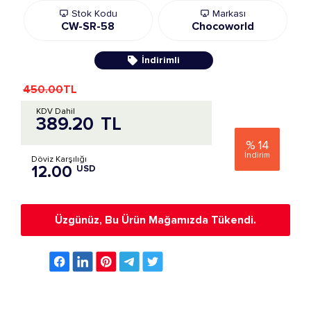
Stok Kodu
Markası
CW-SR-58
Chocoworld
İndirimli
450.00
TL
KDV Dahil
389.20
TL
%
14
İndirim
Döviz Karşılığı
12.00
USD
Üzgünüz, Bu Ürün Mağamızda Tükendi.