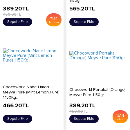
1150gr...
389.20
TL
565.20
TL
450.00
TL
%
14
Sepete Ekle
Sepete Ekle
İndirim
Chocoworld Nane Limon
Chocoworld Portakal (Orange)
Meyve Püre (Mint Lemon Püre)
Meyve Püre 1150gr
1.150Kg...
466.20
TL
389.20
TL
450.00
TL
%
14
Sepete Ekle
Sepete Ekle
İndirim