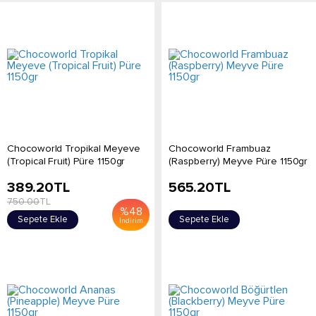
Chocoworld Tropikal Meyeve
Chocoworld Frambuaz
(Tropical Fruit) Püre 1150gr
(Raspberry) Meyve Püre 1150gr
389.20
TL
565.20
TL
750.00
TL
%
48
Sepete Ekle
Sepete Ekle
İndirim