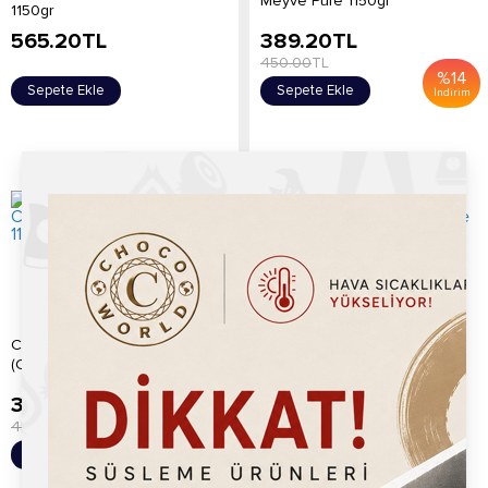
Meyve Püre 1150gr
1150gr
565.20
TL
389.20
TL
450.00
TL
%
14
Sepete Ekle
Sepete Ekle
İndirim
Chocoworld Hindistan Cevizi
Chocoworld Karadut (Black
(Coconut) Meyve Püre 1150gr
Mulberry) Meyve Püre 1150gr
389.20
TL
565.20
TL
450.00
TL
%
14
Sepete Ekle
Sepete Ekle
İndirim