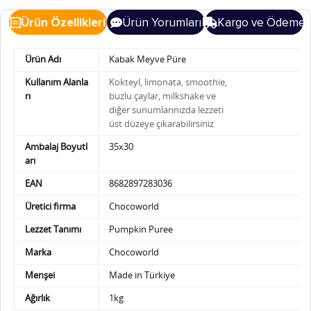
Ürün Özellikleri
Ürün Yorumları
Kargo ve Ödeme
Ürün Adı
Kabak Meyve Püre
Kullanım Alanla
Kokteyl, limonata, smoothie,
rı
buzlu çaylar, milkshake ve
diğer sunumlarınızda
lezzeti
üst düzeye çıkarabilirsiniz
Ambalaj Boyutl
35x30
arı
EAN
8682897283036
Üretici firma
Chocoworld
Lezzet Tanımı
Pumpkin Puree
Marka
Chocoworld
Menşei
Made in Türkiye
Ağırlık
1kg