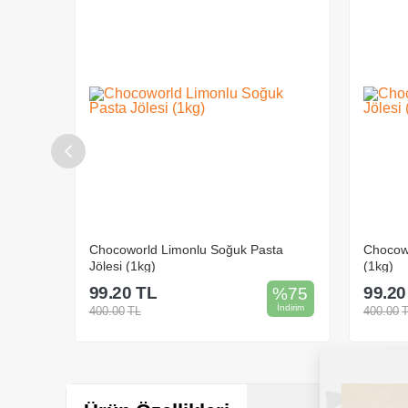
ta
Chocoworld Muzlu Soğuk Pasta Jölesi
Chocowo
(1kg)
Jölesi (
99.20
TL
99.20
%
75
%
75
İndirim
İndirim
400.00
TL
500.00
Sepete Ekle