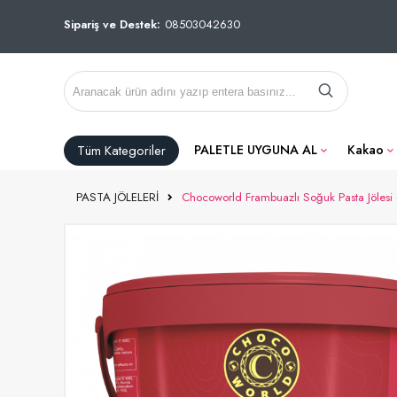
Sipariş ve Destek:
08503042630
Tüm Kategoriler
PALETLE UYGUNA AL
Kakao
PASTA JÖLELERİ
Chocoworld Frambuazlı Soğuk Pasta Jölesi 