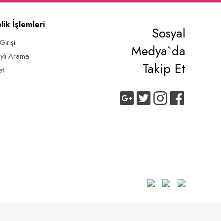
lik İşlemleri
Sosyal
Girişi
Medya`da
ylı Arama
Takip Et
et