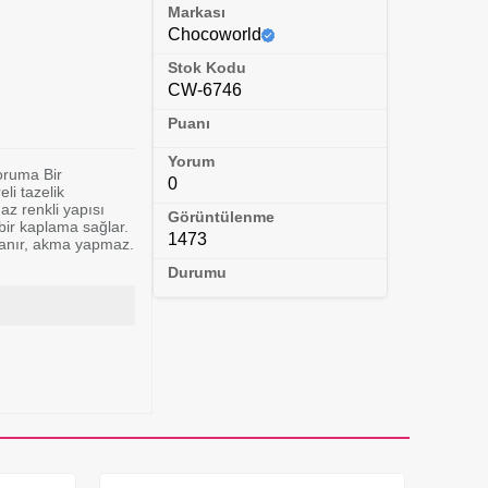
Markası
Chocoworld
Stok Kodu
CW-6746
Puanı
Yorum
oruma Bir
0
li tazelik
az renkli yapısı
Görüntülenme
ir kaplama sağlar.
1473
lanır, akma yapmaz.
Durumu
üzsüz görünüm✔️
eal