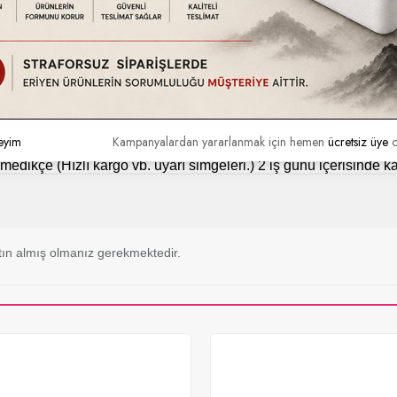
tındadır. Ürün hasarlı kullanım, kullanıcı hataları vb. durumlar dışında
a da ayıplı olup olmadığını kontrol ediniz. Eğer kargonuzda nor
eyim
Kampanyalardan yararlanmak için hemen
ücretsiz üye
o
tilmedikçe (Hızlı kargo vb. uyarı simgeleri.) 2 iş günü içerisinde 
ın almış olmanız gerekmektedir.