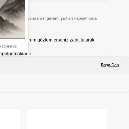
 24 ay boyunca uluslararası garanti şartları kapsamında
mal dışı bir durum gözlemlerseniz zabıt tutarak
labilirsiniz
kargolanmaktadır.
Başa Dön