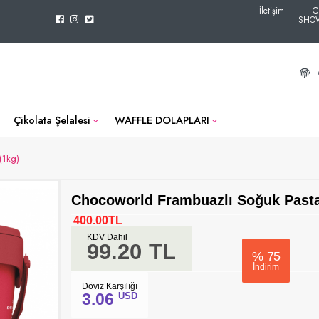
İletişim
C
SHO
Çikolata Şelalesi
WAFFLE DOLAPLARI
(1kg)
Chocoworld Frambuazlı Soğuk Pasta 
400.00
TL
KDV Dahil
99.20
TL
%
75
İndirim
Döviz Karşılığı
3.06
USD