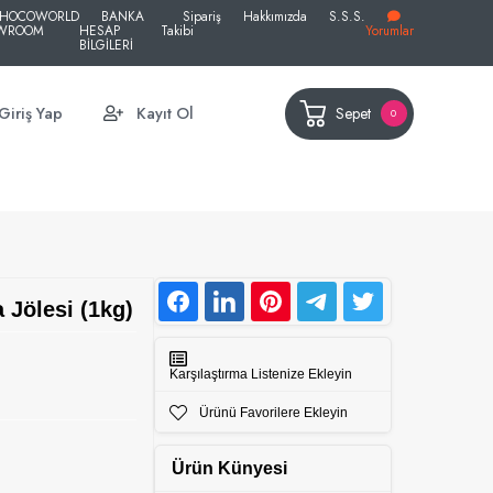
HOCOWORLD
BANKA
Sipariş
Hakkımızda
S.S.S.
WROOM
HESAP
Takibi
Yorumlar
BİLGİLERİ
Sepet
Giriş Yap
Kayıt Ol
0
Jölesi (1kg)
Karşılaştırma Listenize Ekleyin
Ürünü Favorilere Ekleyin
Ürün Künyesi