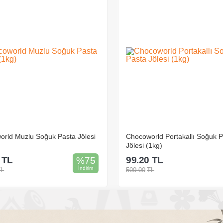
rld Portakallı Soğuk Pasta
Chocoworld Sade Soğuk Pasta 
1kg)
(1kg)
TL
99.20
TL
%
80
İndirim
TL
500.00
TL
Sepete Ekle
Sepete Ekle