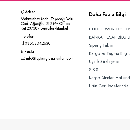
Adres
Daha Fazla Bilgi
Mahmutbey Mah. Taşocağı Yolu
Cad. Ağaoğlu 212 My Office
Kat:23/387 Bağcılar-İstanbul
CHOCOWORLD SH
Telefon
BANKA HESAP BİLGİL
08503042630
Sipariş Takibi
E-Posta
Kargo ve Taşıma Bilgile
info@toptangidaurunleri.com
Üyelik Sözleşmesi
S.S.S.
Kargo Alımları Hakkın
Ürün Geri İadelerinde