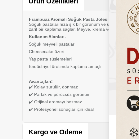
Ürün Özellikleri
Frambuaz Aromalı Soğuk Pasta Jölesi – Parlaklık ve
Soğuk pastalarınıza şık bir görünüm ve uzun süreli taze
zarif bir kaplama sağlar. Meyve, krema veya dekoratif 
Kullanım Alanları:
Soğuk meyveli pastalar
Cheesecake üzeri
Yaş pasta süslemeleri
Endüstriyel üretimde kaplama amaçlı
Avantajları:
✔️ Kolay sürülür, donmaz
✔️ Parlak ve pürüzsüz görünüm
✔️ Orijinal aromayı bozmaz
✔️ Profesyonel sonuçlar için ideal
Kargo ve Ödeme