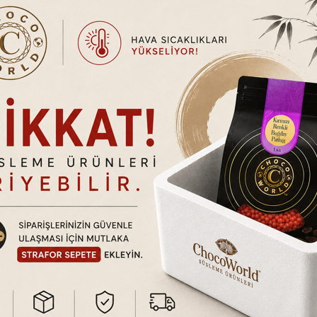
 Koruma Bir Arada!
lik kazandırmak için özel olarak formüle edilmiştir. Frambuaz renkli y
yüzeylerde kolayca uygulanır, akma yapmaz.