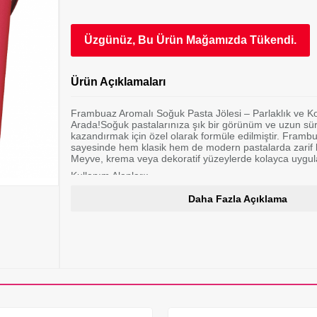
Üzgünüz, Bu Ürün Mağamızda Tükendi.
Ürün Açıklamaları
Frambuaz Aromalı Soğuk Pasta Jölesi – Parlaklık ve K
Arada!Soğuk pastalarınıza şık bir görünüm ve uzun süre
kazandırmak için özel olarak formüle edilmiştir. Frambu
sayesinde hem klasik hem de modern pastalarda zarif b
Meyve, krema veya dekoratif yüzeylerde kolayca uygu
Kullanım Alanları:
Soğuk meyveli pastalar
Daha Fazla Açıklama
Cheesecake üzeri
Yaş pasta süslemeleri
Endüstriyel üretimde kaplama amaçlı
Avantajları:✔️ Kolay sürülür, donmaz✔️ Parlak ve pür
Orijinal aromayı bozmaz✔️ Profesyonel sonuçlar için id