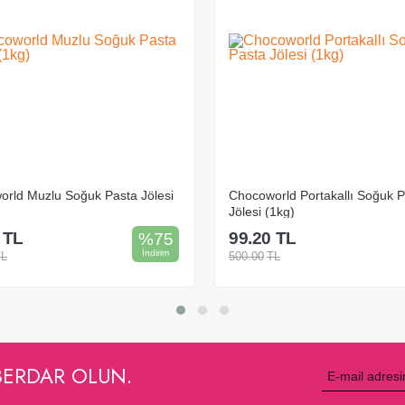
rld Portakallı Soğuk Pasta
Chocoworld Sade Soğuk Pasta 
1kg)
(1kg)
TL
99.20
TL
%
80
İndirim
TL
500.00
TL
Sepete Ekle
Sepete Ekle
BERDAR OLUN.