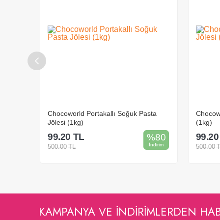
Jölesi
Chocoworld Portakallı Soğuk Pasta
Chocowo
Jölesi (1kg)
(1kg)
99.20
TL
99.20
%
75
%
80
İndirim
İndirim
500.00
TL
500.00
Sepete Ekle
KAMPANYA VE INDIRIMLERDEN HA