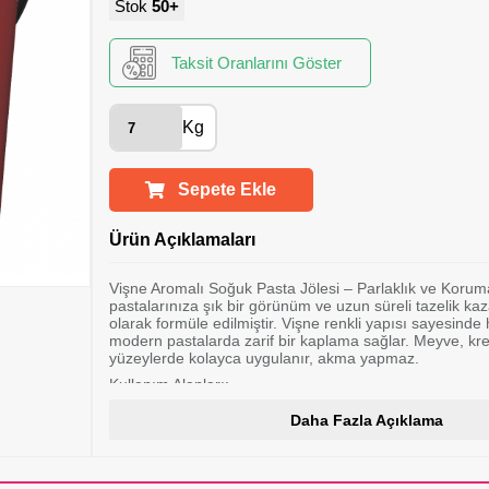
Stok
50+
Taksit Oranlarını Göster
Kg
Sepete Ekle
Ürün Açıklamaları
Vişne Aromalı Soğuk Pasta Jölesi – Parlaklık ve Korum
pastalarınıza şık bir görünüm ve uzun süreli tazelik ka
olarak formüle edilmiştir. Vişne renkli yapısı sayesind
modern pastalarda zarif bir kaplama sağlar. Meyve, kr
yüzeylerde kolayca uygulanır, akma yapmaz.
Kullanım Alanları:
Soğuk meyveli pastalar
Daha Fazla Açıklama
Cheesecake üzeri
Yaş pasta süslemeleri