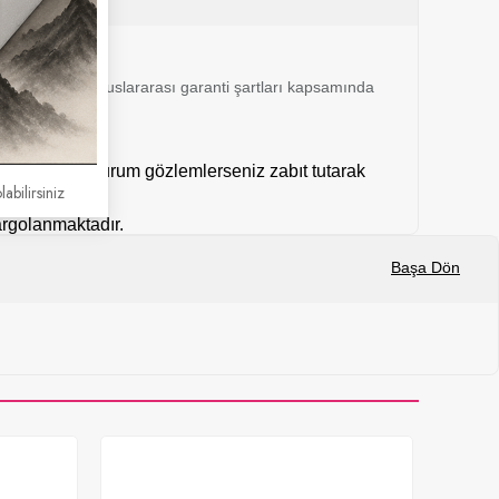
 24 ay boyunca uluslararası garanti şartları kapsamında
mal dışı bir durum gözlemlerseniz zabıt tutarak
labilirsiniz
kargolanmaktadır.
Başa Dön