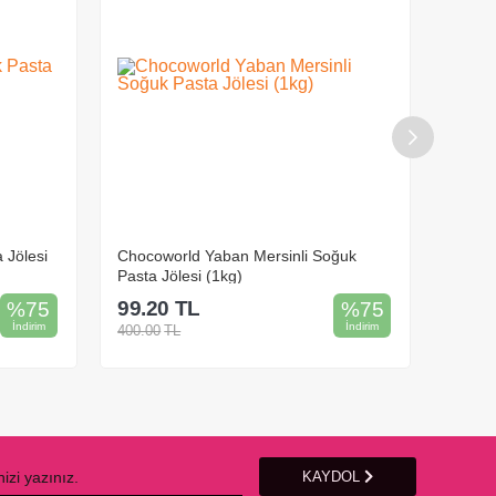
 Jölesi
Chocoworld Yaban Mersinli Soğuk
Chocow
Pasta Jölesi (1kg)
Jölesi
99.20
TL
99.2
%
75
%
75
İndirim
İndirim
400.00
TL
400.00
Sepete Ekle
KAYDOL