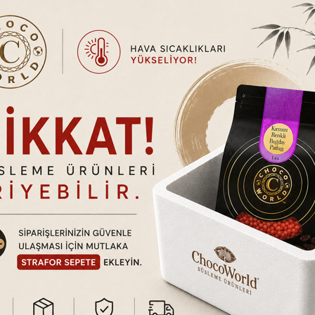
Sepete Ekle
Sepete Ekle
uma Bir Arada!
ik kazandırmak için özel olarak formüle edilmiştir. Vişne renkli yapısı
e kolayca uygulanır, akma yapmaz.