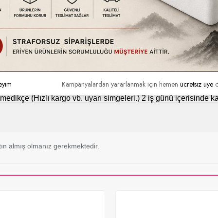
tındadır. Ürün hasarlı kullanım, kullanıcı hataları vb. durumlar dışında
a da ayıplı olup olmadığını kontrol ediniz. Eğer kargonuzda nor
eyim
Kampanyalardan yararlanmak için hemen
ücretsiz üye
o
tilmedikçe (Hızlı kargo vb. uyarı simgeleri.) 2 iş günü içerisinde 
ın almış olmanız gerekmektedir.