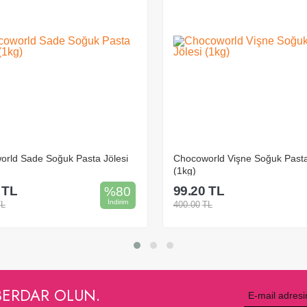
rld Sade Soğuk Pasta Jölesi
Chocoworld Vişne Soğuk Pasta
(1kg)
TL
99.20
TL
%
80
İndirim
TL
400.00
TL
Sepete Ekle
Sepete Ekle
BERDAR OLUN.