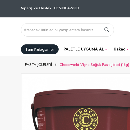
Sipariş ve Destek:
08503042630
Tüm Kategoriler
PALETLE UYGUNA AL
Kakao
PASTA JÖLELERİ
Chocoworld Vişne Soğuk Pasta Jölesi (1kg)