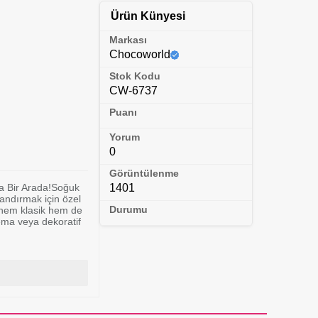
Ürün Künyesi
Markası
Chocoworld
Stok Kodu
CW-6737
Puanı
Yorum
0
Görüntülenme
a Bir Arada!Soğuk
1401
zandırmak için özel
Durumu
e hem klasik hem de
ema veya dekoratif