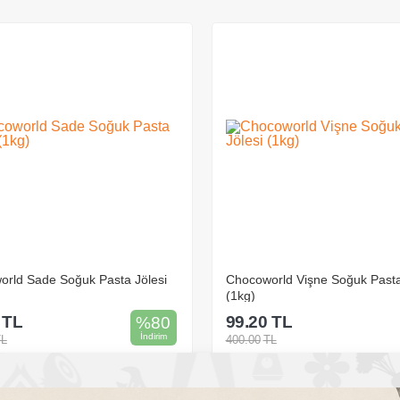
Endüstriyel üretimde kaplama amaçlı
Avantajları:✔️ Kolay sürülür, donmaz✔️ Parlak ve pür
Orijinal aromayı bozmaz✔️ Profesyonel sonuçlar için id
rld Sade Soğuk Pasta Jölesi
Chocoworld Vişne Soğuk Pasta
(1kg)
TL
99.20
TL
%
80
İndirim
TL
400.00
TL