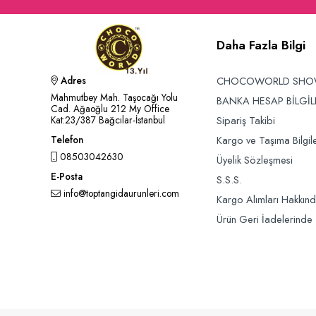
Daha Fazla Bilgi
CHOCOWORLD SH
Adres
Mahmutbey Mah. Taşocağı Yolu
BANKA HESAP BİLGİL
Cad. Ağaoğlu 212 My Office
Sipariş Takibi
Kat:23/387 Bağcılar-İstanbul
Kargo ve Taşıma Bilgile
Telefon
08503042630
Üyelik Sözleşmesi
E-Posta
S.S.S.
info@toptangidaurunleri.com
Kargo Alımları Hakkın
Ürün Geri İadelerinde