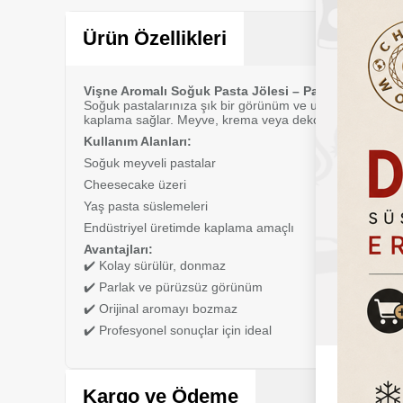
Sepete Ekle
Ürün Özellikleri
Vişne Aromalı Soğuk Pasta Jölesi – Parlaklık ve Kor
Soğuk pastalarınıza şık bir görünüm ve uzun süreli tazel
kaplama sağlar. Meyve, krema veya dekoratif yüzeylerd
Kullanım Alanları:
Soğuk meyveli pastalar
Cheesecake üzeri
Yaş pasta süslemeleri
Endüstriyel üretimde kaplama amaçlı
Avantajları:
✔️ Kolay sürülür, donmaz
✔️ Parlak ve pürüzsüz görünüm
✔️ Orijinal aromayı bozmaz
✔️ Profesyonel sonuçlar için ideal
Kargo ve Ödeme