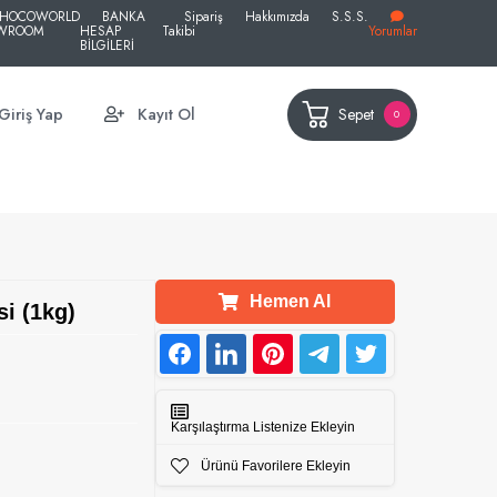
HOCOWORLD
BANKA
Sipariş
Hakkımızda
S.S.S.
WROOM
HESAP
Takibi
Yorumlar
BİLGİLERİ
Sepet
Giriş Yap
Kayıt Ol
0
Hemen Al
i (1kg)
Karşılaştırma Listenize Ekleyin
Ürünü Favorilere Ekleyin