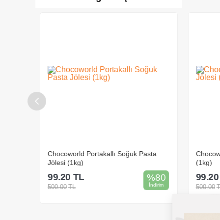
Jölesi
Chocoworld Portakallı Soğuk Pasta
Chocowo
Jölesi (1kg)
(1kg)
99.20
TL
99.20
%
75
%
80
İndirim
İndirim
500.00
TL
500.00