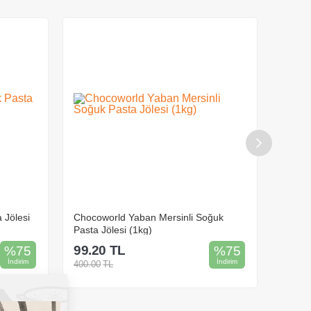
üzsüz görünüm✔️
eal
 Jölesi
Chocoworld Yaban Mersinli Soğuk
Chocow
Pasta Jölesi (1kg)
Jölesi
99.20
TL
99.2
%
75
%
75
İndirim
İndirim
400.00
TL
400.00