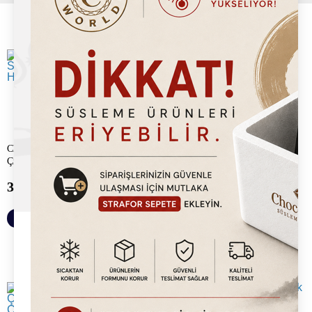
Chocoworld Kurabiyeli Sıcak
Chocoworld Moka Çikolata Tozu
Çikolata (Cookies Hot Chocolate...
(Mocha Chocolate) 1Kg
375.00
TL
375.00
TL
Sepete Ekle
Sepete Ekle