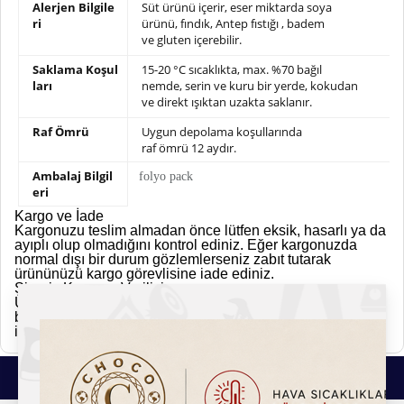
Alerjen Bilgile
Süt ürünü içerir, eser miktarda soya
ri
ürünü,
fındık, Antep fıstığı , badem
ve gluten içerebilir.
Saklama Koşul
15-20 °C sıcaklıkta, max. %70 bağıl
ları
nemde,
serin ve kuru bir yerde, kokudan
ve direkt ışıktan uzakta saklanır.
Raf Ömrü
Uygun depolama koşullarında
raf ömrü 12 aydır.
Ambalaj Bilgil
folyo pack
eri
Kargo ve İade
Kargonuzu teslim almadan önce lütfen eksik, hasarlı ya da
ayıplı olup olmadığını kontrol ediniz. Eğer kargonuzda
normal dışı bir durum gözlemlerseniz zabıt tutarak
ürününüzü kargo görevlisine iade ediniz.
Sipariş Kargoya Verilişi
Ürünler siparişi verdiğiniz tarihten itibaren aksi
belirtilmedikçe (Hızlı kargo vb. uyarı simgeleri.) 2 iş günü
içerisinde kargolanmaktadır.
Bu Ürünlerde İlginizi Çekebilir.