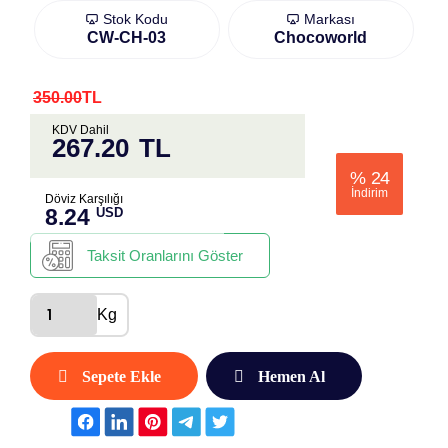
Stok Kodu
Markası
CW-CH-03
Chocoworld
350.00
TL
KDV Dahil
267.20
TL
%
24
İndirim
Döviz Karşılığı
8.24
USD
Taksit Oranlarını Göster
Kg
Sepete Ekle
Hemen Al