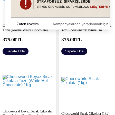
Zaten üyeyim
Kampanyalardan yararlanmak için h
Chocoworld Beyaz Moka Çikolata
Chocoworld Çilekli Sıcak Çikolata
Tozu (Mocha White Chocolate)...
Tozu (Strawberry White Ho...
375.00
TL
375.00
TL
Sepete Ekle
Sepete Ekle
Chocoworld Beyaz Sıcak Çikolata
Chocoworld Sıcak Çikolata (1kg)