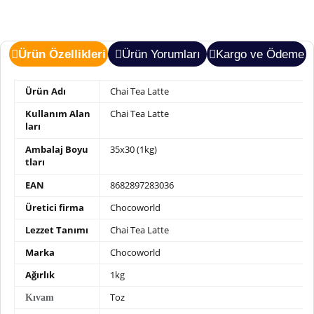
Ürün Özellikleri
Ürün Yorumları
Kargo ve Ödeme
Ürün Adı
Chai Tea Latte
Kullanım Alan
Chai Tea Latte
ları
Ambalaj Boyu
35x30 (1kg)
tları
EAN
8682897283036
Üretici firma
Chocoworld
Lezzet Tanımı
Chai Tea Latte
Marka
Chocoworld
Ağırlık
1kg
Toz
Kıvam