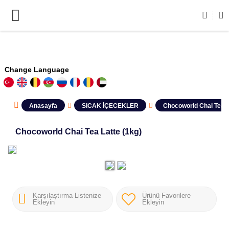
Change Language
Anasayfa
SICAK İÇECEKLER
Chocoworld Chai Tea L
Chocoworld Chai Tea Latte (1kg)
Karşılaştırma Listenize
Ürünü Favorilere
Ekleyin
Ekleyin