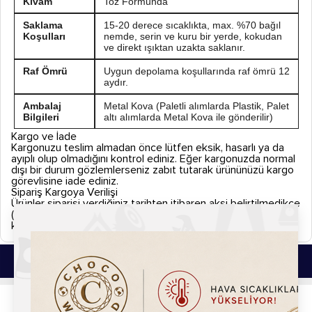
Kıvam
Toz Formunda
Saklama
15-20 derece sıcaklıkta, max. %70 bağıl
Koşulları
nemde, serin ve kuru bir yerde, kokudan
ve direkt ışıktan uzakta saklanır.
Raf Ömrü
Uygun depolama koşullarında raf ömrü 12
aydır.
Ambalaj
Metal Kova (Paletli alımlarda Plastik, Palet
Bilgileri
altı alımlarda Metal Kova ile gönderilir)
Kargo ve İade
Kargonuzu teslim almadan önce lütfen eksik, hasarlı ya da
ayıplı olup olmadığını kontrol ediniz. Eğer kargonuzda normal
dışı bir durum gözlemlerseniz zabıt tutarak ürününüzü kargo
görevlisine iade ediniz.
Sipariş Kargoya Verilişi
Ürünler siparişi verdiğiniz tarihten itibaren aksi belirtilmedikçe
(Hızlı kargo vb. uyarı simgeleri.) 2 iş günü içerisinde
kargolanmaktadır.
Bu Ürünlerde İlginizi Çekebilir.