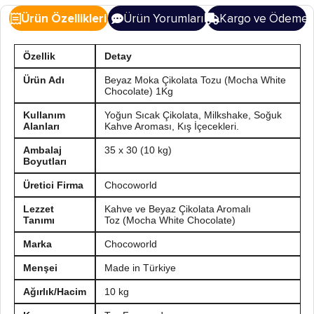
Ürün Özellikleri
Ürün Yorumları
Kargo ve Ödeme
Özellik
Detay
Ürün Adı
Beyaz Moka Çikolata Tozu (Mocha White
Chocolate) 1Kg
Kullanım
Yoğun Sıcak Çikolata, Milkshake, Soğuk
Alanları
Kahve Aroması, Kış İçecekleri.
Ambalaj
35 x 30 (10 kg)
Boyutları
Üretici Firma
Chocoworld
Lezzet
Kahve ve Beyaz Çikolata Aromalı
Tanımı
Toz (Mocha White Chocolate)
Marka
Chocoworld
Menşei
Made in Türkiye
Ağırlık/Hacim
10 kg