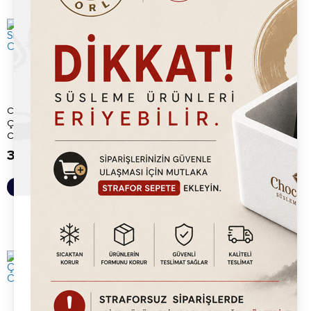
Chocoworld Kurabiyeli Sıcak
Chocoworld Moka Çikolata
Çikolata (Cookies Hot
Tozu (Mocha Chocolate) 1Kg
Chocolate...
375.00
TL
375.00
TL
Sepete Ekle
Sepete Ekle