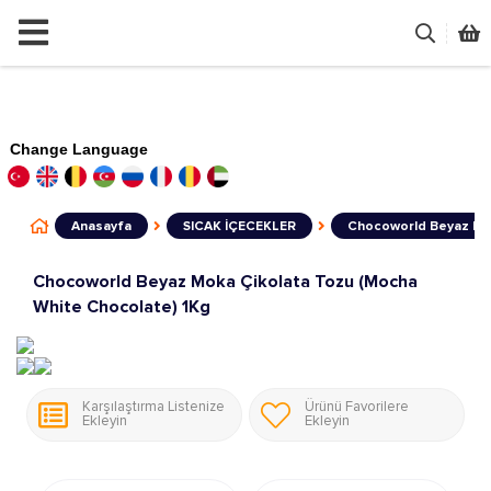
Change Language
Anasayfa
SICAK İÇECEKLER
Chocoworld Beyaz Mok
Chocoworld Beyaz Moka Çikolata Tozu (Mocha
White Chocolate) 1Kg
Karşılaştırma Listenize
Ürünü Favorilere
Ekleyin
Ekleyin