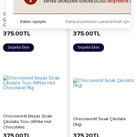
Chocoworld Beyaz Moka
Chocoworld Çilekli Sıcak
Çikolata Tozu (Mocha White
Çikolata Tozu (Strawberry
Zaten üyeyim
Kampanyalardan yararlanmak için h
Chocolate)...
White Ho...
375.00
TL
375.00
TL
Sepete Ekle
Sepete Ekle
Chocoworld Beyaz Sıcak
Chocoworld Sıcak Çikolata
Çikolata Tozu (White Hot
(1kg)
Chocolate) ...
375.00
TL
375.20
TL