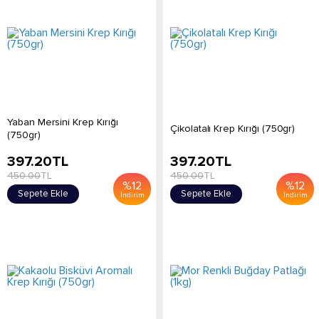
Yaban Mersini Krep Kırığı
Çikolatalı Krep Kırığı (750gr)
(750gr)
397.20
TL
397.20
TL
450.00
TL
450.00
TL
%
12
%
12
Sepete Ekle
Sepete Ekle
İndirim
İndirim