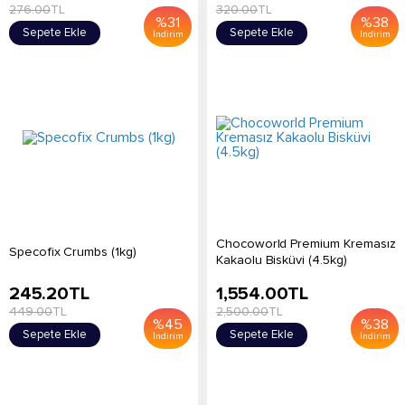
276.00
TL
320.00
TL
%
31
%
38
Sepete Ekle
Sepete Ekle
İndirim
İndirim
Chocoworld Premium Kremasız
Specofix Crumbs (1kg)
Kakaolu Bisküvi (4.5kg)
245.20
TL
1,554.00
TL
449.00
TL
2,500.00
TL
%
45
%
38
Sepete Ekle
Sepete Ekle
İndirim
İndirim