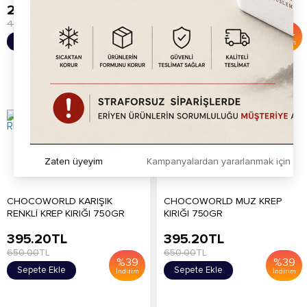
249.20
TL
395.20
TL
400.00
TL
600.00
TL
%
38
%
34
Sepete Ekle
Sepete Ekle
İndirim
İndirim
Zaten üyeyim
Kampanyalardan yararlanmak için h
CHOCOWORLD KARIŞIK
CHOCOWORLD MUZ KREP
RENKLİ KREP KIRIĞI 750GR
KIRIĞI 750GR
395.20
TL
395.20
TL
650.00
TL
650.00
TL
%
39
%
39
Sepete Ekle
Sepete Ekle
İndirim
İndirim