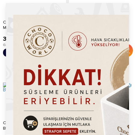
Chocoworld Tutti Furitti
Chocoworld Karpuz
Marshmallow 1kg
Marshmallow 1kg
399.20
TL
399.20
TL
600.00
TL
600.00
TL
%
33
%
33
Sepete Ekle
Sepete Ekle
İndirim
İndirim
CHOCOWORLD YEŞİL
Chocoworld Kivi Krep Kırığı
BUĞDAY PATLAĞI
750gr