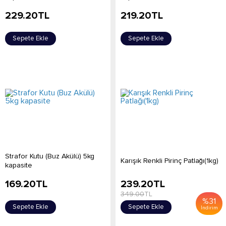
229.20
TL
219.20
TL
Sepete Ekle
Sepete Ekle
Strafor Kutu (Buz Akülü) 5kg
Karışık Renkli Pirinç Patlağı(1kg)
kapasite
169.20
TL
239.20
TL
349.00
TL
%
31
Sepete Ekle
Sepete Ekle
İndirim