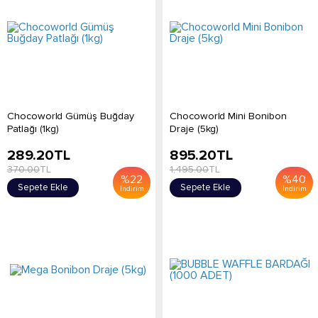
Chocoworld Gümüş Buğday
Chocoworld Mini Bonibon
Patlağı (1kg)
Draje (5kg)
289.20
TL
895.20
TL
370.00
TL
1,495.00
TL
%
22
%
40
Sepete Ekle
Sepete Ekle
İndirim
İndirim