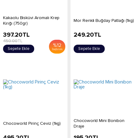
Kakaolu Bisküvi Aromalı Krep
Mor Renkli Buğday Patlağı (1kg)
Kırığı (750gr)
397.20
TL
249.20
TL
450.00
TL
%
12
Sepete Ekle
Sepete Ekle
İndirim
Chocoworld Mini Bonibon
Chocoworld Pirinç Ceviz (1kg)
Draje
495.20
TL
195.20
TL