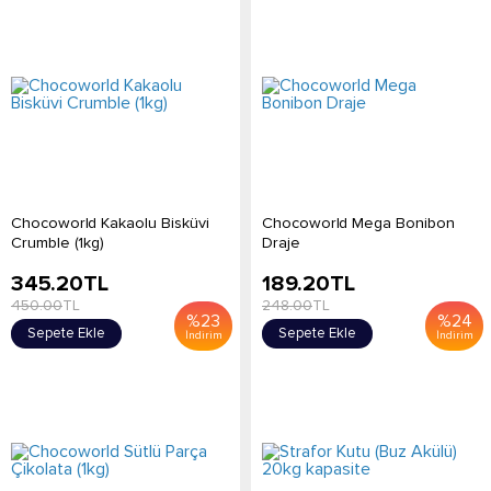
Chocoworld Kakaolu Bisküvi
Chocoworld Mega Bonibon
Crumble (1kg)
Draje
345.20
TL
189.20
TL
450.00
TL
248.00
TL
%
23
%
24
Sepete Ekle
Sepete Ekle
İndirim
İndirim