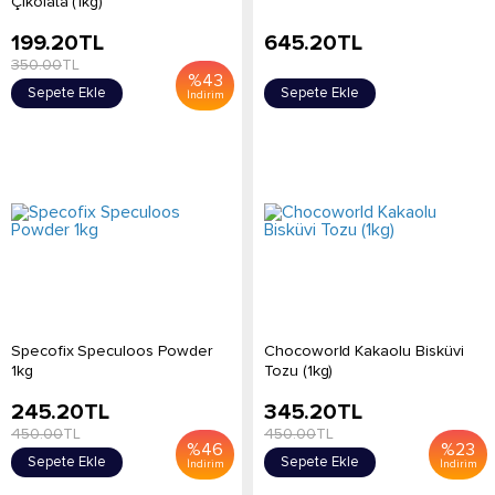
Çikolata (1kg)
199.20
TL
645.20
TL
350.00
TL
%
43
Sepete Ekle
Sepete Ekle
İndirim
Specofix Speculoos Powder
Chocoworld Kakaolu Bisküvi
1kg
Tozu (1kg)
245.20
TL
345.20
TL
450.00
TL
450.00
TL
%
46
%
23
Sepete Ekle
Sepete Ekle
İndirim
İndirim