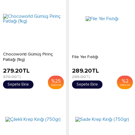
Chocoworld Gümüş Pirinç
File Yer Fıstığı
Patlağı (1kg)
279.20
TL
289.20
TL
370.00
TL
295.00
TL
%
25
%
2
Sepete Ekle
Sepete Ekle
İndirim
İndirim