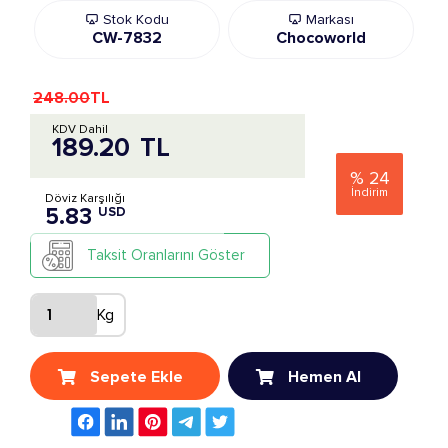
Stok Kodu
Markası
CW-7832
Chocoworld
248.00
TL
KDV Dahil
189.20
TL
%
24
İndirim
Döviz Karşılığı
5.83
USD
Taksit Oranlarını Göster
Kg
Sepete Ekle
Hemen Al