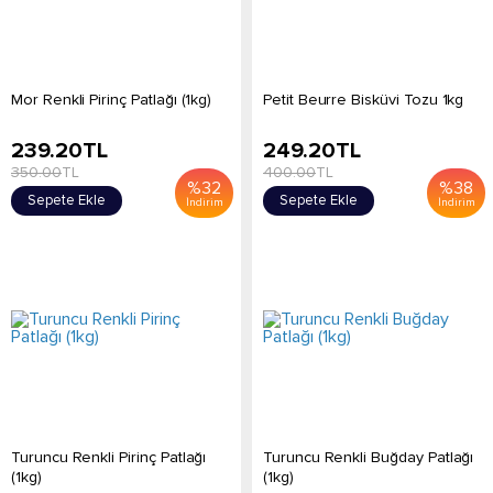
Mor Renkli Pirinç Patlağı (1kg)
Petit Beurre Bisküvi Tozu 1kg
239.20
TL
249.20
TL
350.00
TL
400.00
TL
%
32
%
38
Sepete Ekle
Sepete Ekle
İndirim
İndirim
Turuncu Renkli Pirinç Patlağı
Turuncu Renkli Buğday Patlağı
(1kg)
(1kg)