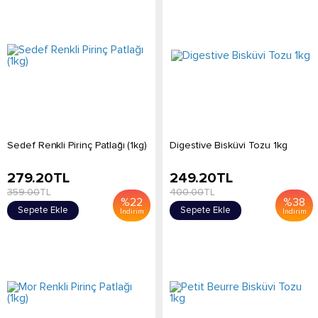
Sedef Renkli Pirinç Patlağı (1kg)
Digestive Bisküvi Tozu 1kg
279.20
TL
249.20
TL
359.00
TL
400.00
TL
%
22
%
38
Sepete Ekle
Sepete Ekle
İndirim
İndirim