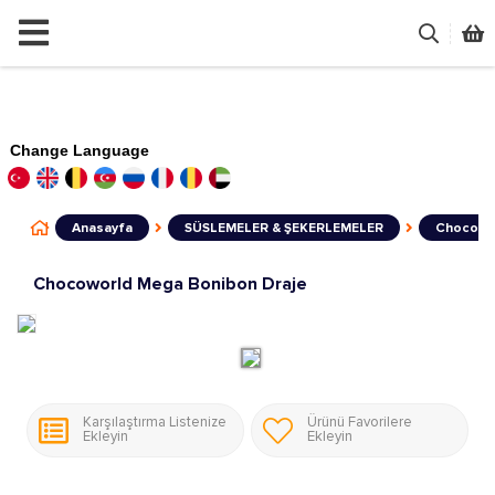
Change Language
Anasayfa
SÜSLEMELER & ŞEKERLEMELER
Chocowor
Chocoworld Mega Bonibon Draje
Karşılaştırma Listenize
Ürünü Favorilere
Ekleyin
Ekleyin