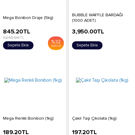
BUBBLE WAFFLE BARDAĞI
Mega Bonibon Draje (5kg)
(1000 ADET)
845.20
TL
3,950.00
TL
1,240.00
TL
%
32
Sepete Ekle
Sepete Ekle
İndirim
Mega Renkli Bonibon (1kg)
Çakıl Taşı Çikolata (1kg)
189.20
TL
197.20
TL