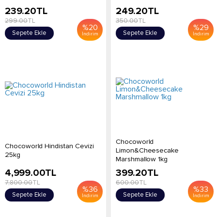
239.20
TL
249.20
TL
299.00
TL
350.00
TL
%
20
%
29
Sepete Ekle
Sepete Ekle
İndirim
İndirim
Chocoworld
Chocoworld Hindistan Cevizi
Limon&Cheesecake
25kg
Marshmallow 1kg
4,999.00
TL
399.20
TL
7,800.00
TL
600.00
TL
%
36
%
33
Sepete Ekle
Sepete Ekle
İndirim
İndirim