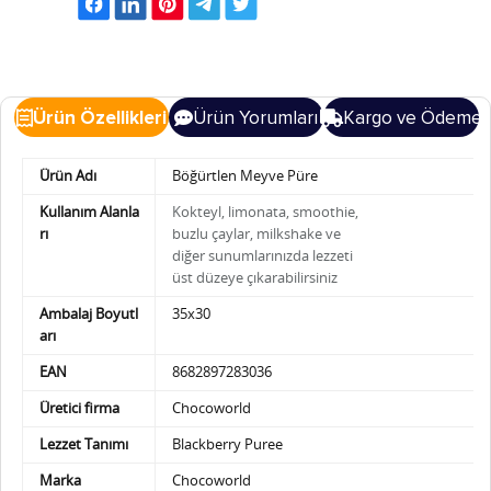
Ürün Özellikleri
Ürün Yorumları
Kargo ve Ödeme
Ürün Adı
Böğürtlen Meyve Püre
Kullanım Alanla
Kokteyl, limonata, smoothie,
rı
buzlu çaylar, milkshake ve
diğer sunumlarınızda
lezzeti
üst düzeye çıkarabilirsiniz
Ambalaj Boyutl
35x30
arı
EAN
8682897283036
Üretici firma
Chocoworld
Lezzet Tanımı
Blackberry Puree
Marka
Chocoworld