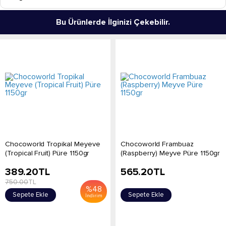
Bu Ürünlerde İlginizi Çekebilir.
Chocoworld Tropikal Meyeve
Chocoworld Frambuaz
(Tropical Fruit) Püre 1150gr
(Raspberry) Meyve Püre 1150gr
389.20
TL
565.20
TL
750.00
TL
%
48
Sepete Ekle
Sepete Ekle
İndirim