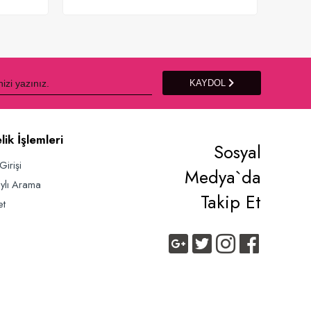
Sepete Ekle
KAYDOL
lik İşlemleri
Sosyal
Girişi
Medya`da
ylı Arama
Takip Et
et