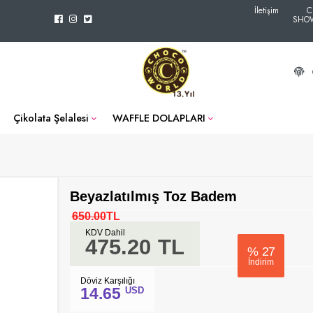
İletişim
C
SHO
Çikolata Şelalesi
WAFFLE DOLAPLARI
Beyazlatılmış Toz Badem
650.00
TL
KDV Dahil
475.20
TL
%
27
İndirim
Döviz Karşılığı
14.65
USD