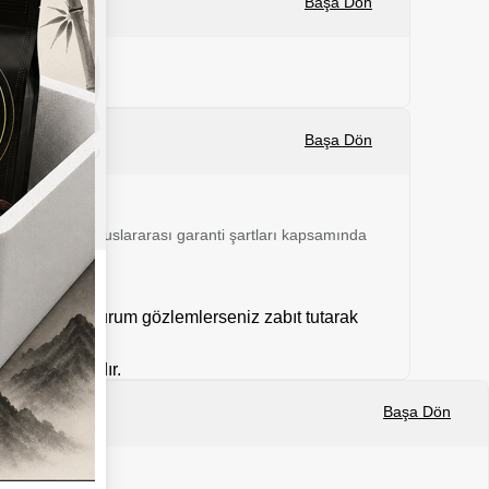
Başa Dön
Başa Dön
 24 ay boyunca uluslararası garanti şartları kapsamında
mal dışı bir durum gözlemlerseniz zabıt tutarak
kargolanmaktadır.
Başa Dön