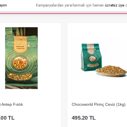
eyim
Kampanyalardan yararlanmak için hemen
ücretsiz üye
o
rld Pirinç Ceviz (1kg)
File Yer Fıstığı
0
TL
289.20
TL
295.00
TL