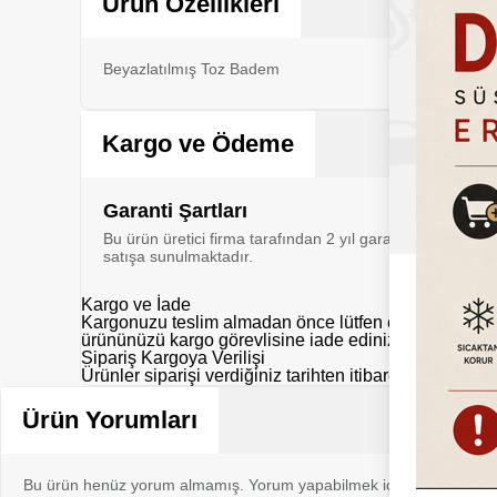
Ürün Özellikleri
Beyazlatılmış Toz Badem
Kargo ve Ödeme
Garanti Şartları
Bu ürün üretici firma tarafından 2 yıl garanti kapsamı al
satışa sunulmaktadır.
Kargo ve İade
Kargonuzu teslim almadan önce lütfen eksik, hasarlı y
ürününüzü kargo görevlisine iade ediniz.
Sipariş Kargoya Verilişi
Ürünler siparişi verdiğiniz tarihten itibaren aksi belir
Ürün Yorumları
Bu ürün henüz yorum almamış. Yorum yapabilmek için bu ürünü sat