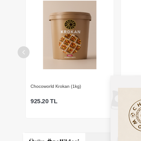
Maverdi Antep Fıstık
Chocowo
2,365.00
TL
495.2
Sepete Ekle