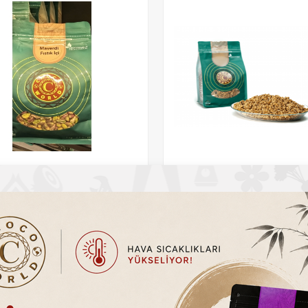
rld Pirinç Ceviz (1kg)
File Yer Fıstığı
0
TL
289.20
TL
295.00
TL
Sepete Ekle
Sepete Ekle