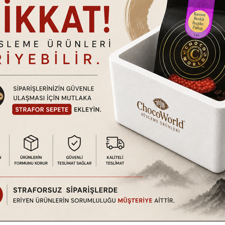
tındadır. Ürün hasarlı kullanım, kullanıcı hataları vb. durumlar dışında
a da ayıplı olup olmadığını kontrol ediniz. Eğer kargonuzda nor
tilmedikçe (Hızlı kargo vb. uyarı simgeleri.) 2 iş günü içerisinde 
ın almış olmanız gerekmektedir.