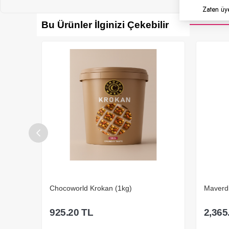
Zaten üy
Bu Ürünler İlginizi Çekebilir
Maverdi Antep Fıstık
Chocowo
2,365.00
TL
495.2