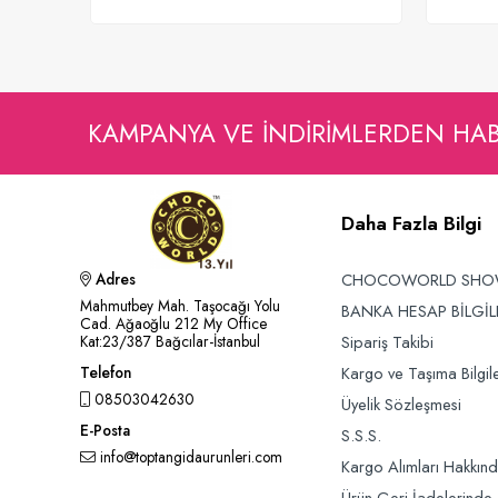
Sepete Ekle
KAMPANYA VE INDIRIMLERDEN HA
Daha Fazla Bilgi
CHOCOWORLD SH
Adres
Mahmutbey Mah. Taşocağı Yolu
BANKA HESAP BİLGİL
Cad. Ağaoğlu 212 My Office
Sipariş Takibi
Kat:23/387 Bağcılar-İstanbul
Kargo ve Taşıma Bilgile
Telefon
08503042630
Üyelik Sözleşmesi
E-Posta
S.S.S.
info@toptangidaurunleri.com
Kargo Alımları Hakkın
Ürün Geri İadelerinde