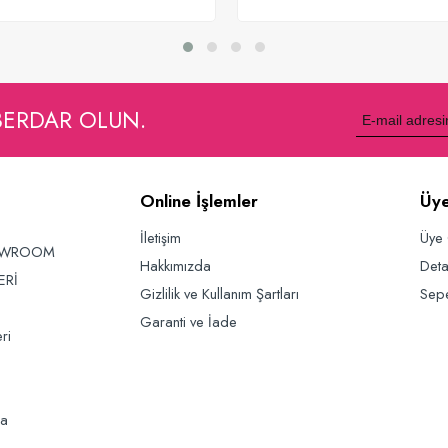
Sepete Ekle
Sepete Ekle
BERDAR OLUN.
Online İşlemler
Üye
İletişim
Üye 
OWROOM
Hakkımızda
Deta
ERİ
Gizlilik ve Kullanım Şartları
Sep
Garanti ve İade
ri
da