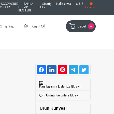
HOCOWORLD
BANKA
Sipariş
Hakkımızda
S.S.S.
WROOM
HESAP
Takibi
Yorumlar
BİLGİLERİ
Sepet
Giriş Yap
Kayıt Ol
0
Karşılaştırma Listenize Ekleyin
Ürünü Favorilere Ekleyin
Ürün Künyesi