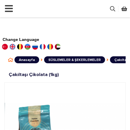
Change Language
Anasayfa
SÜSLEMELER & ŞEKERLEMELER
Çakıltaşı
Çakıltaşı Çikolata (1kg)