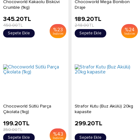
Chocoworld Kakaolu Bisküvi
Chocoworld Mega Bonibon
Crumble (1kg)
Draje
345.20
TL
189.20
TL
450.00
TL
248.00
TL
%
23
%
24
Sepete Ekle
Sepete Ekle
İndirim
İndirim
Chocoworld Sütlü Parça
Strafor Kutu (Buz Akülü) 20kg
Çikolata (1kg)
kapasite
199.20
TL
299.20
TL
350.00
TL
%
43
Sepete Ekle
Sepete Ekle
İndirim