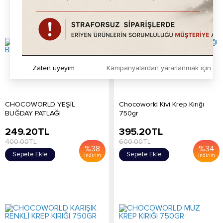
Zaten üyeyim
Kampanyalardan yararlanmak için h
CHOCOWORLD YEŞİL
Chocoworld Kivi Krep Kırığı
BUĞDAY PATLAĞI
750gr
249.20
TL
395.20
TL
400.00
TL
600.00
TL
%
38
%
34
Sepete Ekle
Sepete Ekle
İndirim
İndirim