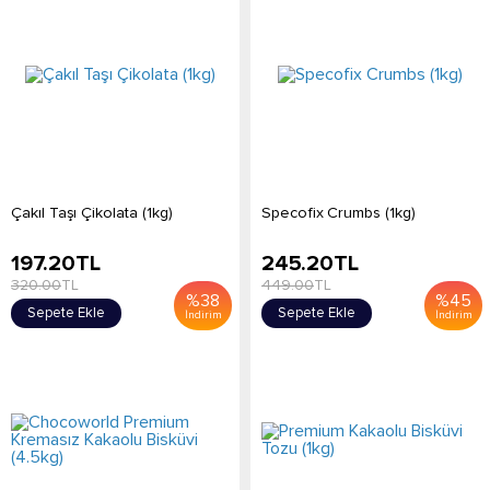
Çakıl Taşı Çikolata (1kg)
Specofix Crumbs (1kg)
197.20
TL
245.20
TL
320.00
TL
449.00
TL
%
38
%
45
Sepete Ekle
Sepete Ekle
İndirim
İndirim