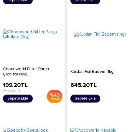
Sepete Ekle
Sepete Ekle
Chocoworld Bitter Parça
Kürdan Fitil Badem (1kg)
Çikolata (1kg)
199.20
TL
645.20
TL
350.00
TL
%
43
Sepete Ekle
Sepete Ekle
İndirim