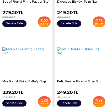
Sedef Renkli Pirinç Patlağı (1kg)
Digestive Bisküvi Tozu 1kg
279.20
TL
249.20
TL
359.00
TL
400.00
TL
%
22
%
38
Sepete Ekle
Sepete Ekle
İndirim
İndirim
Mor Renkli Pirinç Patlağı (1kg)
Petit Beurre Bisküvi Tozu 1kg
239.20
TL
249.20
TL
350.00
TL
400.00
TL
%
32
%
38
Sepete Ekle
Sepete Ekle
İndirim
İndirim