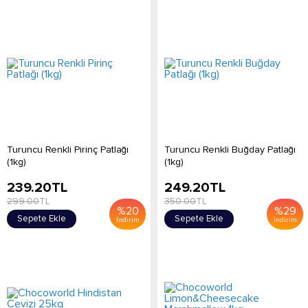
Turuncu Renkli Pirinç Patlağı
Turuncu Renkli Buğday Patlağı
(1kg)
(1kg)
239.20
TL
249.20
TL
299.00
TL
350.00
TL
%
20
%
29
Sepete Ekle
Sepete Ekle
İndirim
İndirim