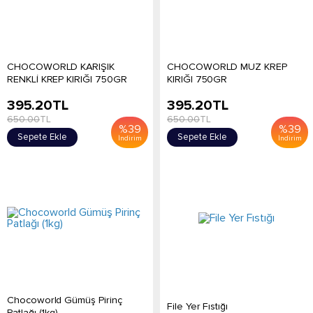
CHOCOWORLD KARIŞIK
CHOCOWORLD MUZ KREP
RENKLİ KREP KIRIĞI 750GR
KIRIĞI 750GR
395.20
TL
395.20
TL
650.00
TL
650.00
TL
%
39
%
39
Sepete Ekle
Sepete Ekle
İndirim
İndirim
Chocoworld Gümüş Pirinç
File Yer Fıstığı
Patlağı (1kg)