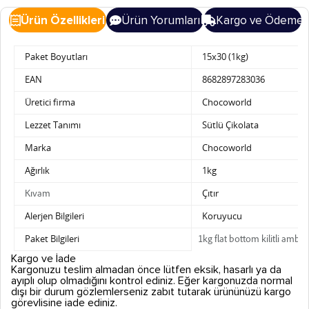
Ürün Özellikleri
Ürün Yorumları
Kargo ve Ödeme
Paket Boyutları
15x30 (1kg)
EAN
8682897283036
Üretici firma
Chocoworld
Lezzet Tanımı
Sütlü Çikolata
Marka
Chocoworld
Ağırlık
1kg
Çıtır
Kıvam
Alerjen Bilgileri
Koruyucu
Paket Bilgileri
1kg flat bottom kilitli ambal
Kargo ve İade
Kargonuzu teslim almadan önce lütfen eksik, hasarlı ya da
ayıplı olup olmadığını kontrol ediniz. Eğer kargonuzda normal
dışı bir durum gözlemlerseniz zabıt tutarak ürününüzü kargo
görevlisine iade ediniz.