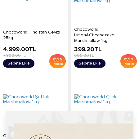
Chocoworld
Chocoworld Hindistan Cevizi
Limon&Cheesecake
25kg
Marshmallow 1kg
4,999.00
TL
399.20
TL
7,800.00
TL
600.00
TL
%
36
%
33
Sepete Ekle
Sepete Ekle
İndirim
İndirim
Chocoworld Şeftali
Chocoworld Çilek