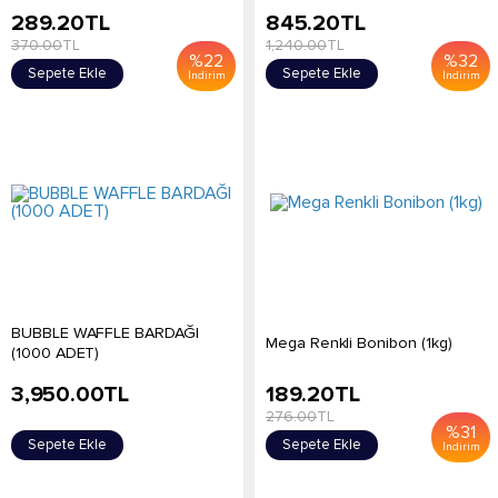
289.20
TL
845.20
TL
370.00
TL
1,240.00
TL
%
22
%
32
Sepete Ekle
Sepete Ekle
İndirim
İndirim
BUBBLE WAFFLE BARDAĞI
Mega Renkli Bonibon (1kg)
(1000 ADET)
3,950.00
TL
189.20
TL
276.00
TL
%
31
Sepete Ekle
Sepete Ekle
İndirim