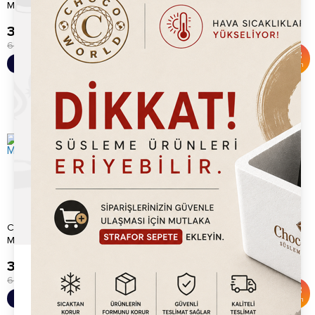
Marshmallow 1kg
Marshmallow 1kg
399.20
TL
399.20
TL
600.00
TL
600.00
TL
%
33
%
33
Sepete Ekle
Sepete Ekle
İndirim
İndirim
Chocoworld Tutti Furitti
Chocoworld Karpuz
Marshmallow 1kg
Marshmallow 1kg
399.20
TL
399.20
TL
600.00
TL
600.00
TL
%
33
%
33
Sepete Ekle
Sepete Ekle
İndirim
İndirim