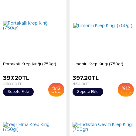
Portakallı Krep Kırığı (750gr)
Limonlu Krep Kırığı (750gr)
397.20
TL
397.20
TL
450.00
TL
450.00
TL
%
12
%
12
Sepete Ekle
Sepete Ekle
İndirim
İndirim