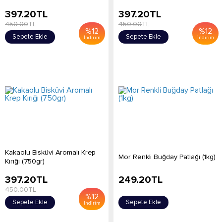
397.20
TL
397.20
TL
450.00
TL
450.00
TL
%
12
%
12
Sepete Ekle
Sepete Ekle
İndirim
İndirim
Kakaolu Bisküvi Aromalı Krep
Mor Renkli Buğday Patlağı (1kg)
Kırığı (750gr)
397.20
TL
249.20
TL
450.00
TL
%
12
Sepete Ekle
Sepete Ekle
İndirim