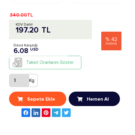
340.00
TL
KDV Dahil
197.20
TL
%
42
İndirim
Döviz Karşılığı
6.08
USD
Taksit Oranlarını Göster
Kg
Sepete Ekle
Hemen Al