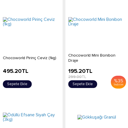
Chocoworld Mini Bonibon
Chocoworld Pirinç Ceviz (1kg)
Draje
495.20
TL
195.20
TL
299.00
TL
%
35
Sepete Ekle
Sepete Ekle
İndirim