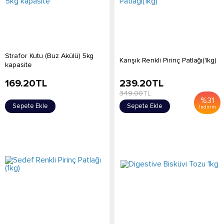
Strafor Kutu (Buz Akülü) 5kg
Karışık Renkli Pirinç Patlağı(1kg)
kapasite
169.20
TL
239.20
TL
349.00
TL
%
31
Sepete Ekle
Sepete Ekle
İndirim