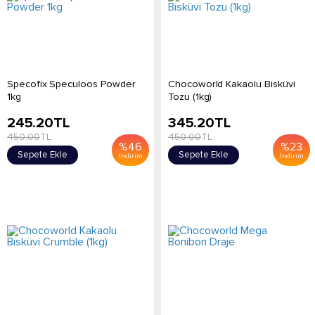
Specofix Speculoos Powder
Chocoworld Kakaolu Bisküvi
1kg
Tozu (1kg)
245.20
TL
345.20
TL
450.00
TL
450.00
TL
%
46
%
23
Sepete Ekle
Sepete Ekle
İndirim
İndirim