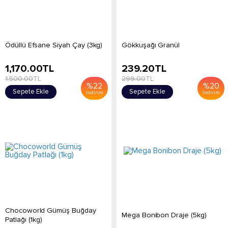
Ödüllü Efsane Siyah Çay (3kg)
Gökkuşağı Granül
1,170.00
TL
239.20
TL
1,500.00
TL
299.00
TL
%
22
%
20
Sepete Ekle
Sepete Ekle
İndirim
İndirim
Chocoworld Gümüş Buğday
Mega Bonibon Draje (5kg)
Patlağı (1kg)