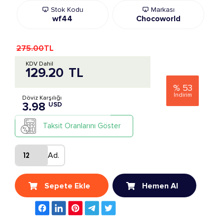
Stok Kodu
Markası
wf44
Chocoworld
275.00
TL
KDV Dahil
129.20
TL
%
53
İndirim
Döviz Karşılığı
3.98
USD
Taksit Oranlarını Göster
Ad.
Sepete Ekle
Hemen Al