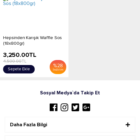
Hepsinden Karışık Waffle Sos
(18x800gr)
3,250.00
TL
4,500.00
TL
%
28
Sepete Ekle
İndirim
Sosyal Medya`da Takip Et
Daha Fazla Bilgi