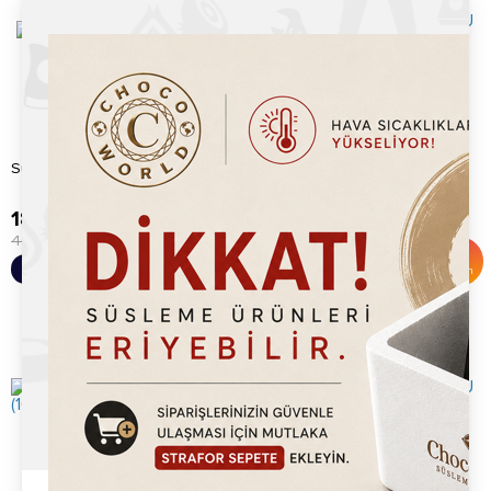
BUBBLE WAFFLE KUTUSU
Sütlü Waffle Sosu (800gr)
(1000 ADET)
189.20
TL
3,950.00
TL
400.00
TL
4,500.00
TL
%
53
%
12
Sepete Ekle
Sepete Ekle
İndirim
İndirim