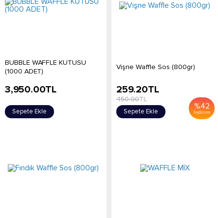
BUBBLE WAFFLE KUTUSU
Vişne Waffle Sos (800gr)
(1000 ADET)
3,950.00
TL
259.20
TL
450.00
TL
%
42
Sepete Ekle
Sepete Ekle
İndirim