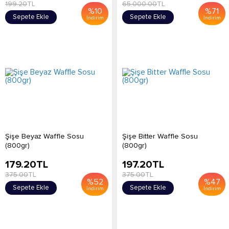
199.20
TL
65,000.00
TL
%
10
%
71
Sepete Ekle
Sepete Ekle
İndirim
İndirim
Şişe Beyaz Waffle Sosu
Şişe Bitter Waffle Sosu
(800gr)
(800gr)
179.20
TL
197.20
TL
375.00
TL
375.00
TL
%
52
%
47
Sepete Ekle
Sepete Ekle
İndirim
İndirim