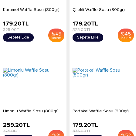
Karamel Waffle Sosu (800gr)
Çilekli Waffle Sosu (800gr)
179.20
TL
179.20
TL
325.00
TL
325.00
TL
%
45
%
45
Sepete Ekle
Sepete Ekle
İndirim
İndirim
Limonlu Waffle Sosu (800gr)
Portakal Waffle Sosu (800gr)
259.20
TL
179.20
TL
375.00
TL
375.00
TL
%
31
%
52