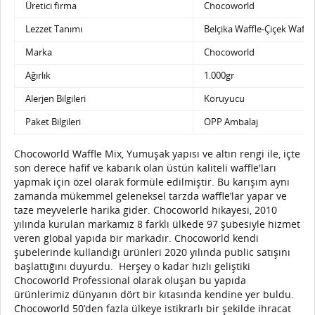
Üretici firma
Chocoworld
Lezzet Tanımı
Belçika Waffle-Çiçek Waffle
Marka
Chocoworld
Ağırlık
1.000gr
Alerjen Bilgileri
Koruyucu
Paket Bilgileri
OPP Ambalaj
Chocoworld Waffle Mix, Yumuşak yapısı ve altın rengi ile, içte
son derece hafif ve kabarık olan üstün kaliteli waffle'ları
yapmak için özel olarak formüle edilmiştir. Bu karışım aynı
zamanda mükemmel geleneksel tarzda waffle’lar yapar ve
taze meyvelerle harika gider. Chocoworld hikayesi, 2010
yılında kurulan markamız 8 farklı ülkede 97 şubesiyle hizmet
veren global yapıda bir markadır. Chocoworld kendi
şubelerinde kullandığı ürünleri 2020 yılında public satışını
başlattığını duyurdu.
Herşey o kadar hızlı geliştiki
Chocoworld Professional olarak oluşan bu yapıda
ürünlerimiz dünyanın dört bir kıtasında kendine yer buldu.
Chocoworld 50’den fazla ülkeye istikrarlı bir şekilde ihracat