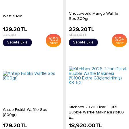
Chocoworld Mango Waffle
Waffle Mix
Sos 800gr
129.20
TL
229.20
TL
275.00
TL
500.00
TL
%
53
%
54
Sepete Ekle
Sepete Ekle
İndirim
İndirim
Kitchbox 2026 Ticari Dijital
Antep Fıstıklı Waffle Sos
Bubble Waffle Makinesi (%100
(800gr)
E...
179.20
TL
18,920.00
TL