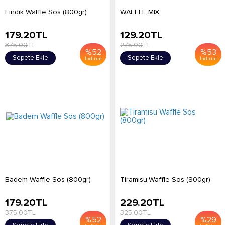
Fındık Waffle Sos (800gr)
WAFFLE MİX
179.20
TL
129.20
TL
375.00
TL
275.00
TL
%
52
%
53
Sepete Ekle
Sepete Ekle
İndirim
İndirim
Badem Waffle Sos (800gr)
Tiramisu Waffle Sos (800gr)
179.20
TL
229.20
TL
375.00
TL
325.00
TL
%
52
%
29