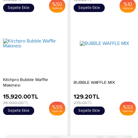
%
50
%
10
Sepete Ekle
Sepete Ekle
İndirim
İndirim
Kitchpro Bubble Waffle
BUBBLE WAFFLE MIX
Makinesi
15,920.00
TL
129.20
TL
35,000.00
TL
275.00
TL
%
55
%
53
Sepete Ekle
Sepete Ekle
İndirim
İndirim