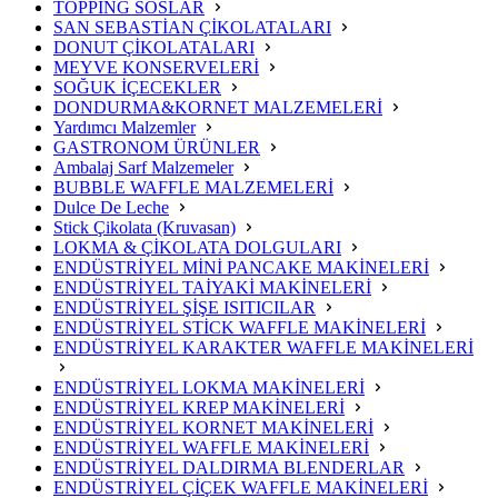
TOPPİNG SOSLAR
SAN SEBASTİAN ÇİKOLATALARI
DONUT ÇİKOLATALARI
MEYVE KONSERVELERİ
SOĞUK İÇECEKLER
DONDURMA&KORNET MALZEMELERİ
Yardımcı Malzemler
GASTRONOM ÜRÜNLER
Ambalaj Sarf Malzemeler
BUBBLE WAFFLE MALZEMELERİ
Dulce De Leche
Stick Çikolata (Kruvasan)
LOKMA & ÇİKOLATA DOLGULARI
ENDÜSTRİYEL MİNİ PANCAKE MAKİNELERİ
ENDÜSTRİYEL TAİYAKİ MAKİNELERİ
ENDÜSTRİYEL ŞİŞE ISITICILAR
ENDÜSTRİYEL STİCK WAFFLE MAKİNELERİ
ENDÜSTRİYEL KARAKTER WAFFLE MAKİNELERİ
ENDÜSTRİYEL LOKMA MAKİNELERİ
ENDÜSTRİYEL KREP MAKİNELERİ
ENDÜSTRİYEL KORNET MAKİNELERİ
ENDÜSTRİYEL WAFFLE MAKİNELERİ
ENDÜSTRİYEL DALDIRMA BLENDERLAR
ENDÜSTRİYEL ÇİÇEK WAFFLE MAKİNELERİ