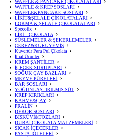
WAFFLE & PANCAKE ÇİKOLATALARI
WAFFLE & KREP SOSLARI
WAFFLE&PANCAKE SOSLARI
LİKİT&ŞELALE ÇİKOLATALARI
LOKMA & ŞELALE ÇİKOLATALARI
Specofix
LİKİT ÇİKOLATA
SÜSLEMELER & ŞEKERLEMELER
ÇEREZ&KURUYEMİŞ
Kuvertür Para Pul Çikolata
İthal Ürünler
KREM ŞANTİLER
İÇECEK ŞURUPLARI
SOĞUK ÇAY BAZLARI
MEYVE PÜRELERİ
BAR SOSLARI
YOĞUNLAŞTIRILMIŞ SÜT
KREP KIRIKLARI
KAHVE&ÇAY
PRALİN
DEKOR SOSLARI
BİSKÜVİ&TOZLARI
DUBAİ ÇİKOLATA MALZEMELERİ
SICAK İÇECEKLER
PASTA JÖLELERİ