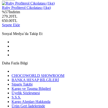
Ruby Profiterol Çikolatası (1kg)
%
57
İndirim
279.20
TL
650.00
TL
Sepete Ekle
Sosyal Medya`da Takip Et
Daha Fazla Bilgi
CHOCOWORLD SHOWROOM
BANKA HESAP BİLGİLERİ
Sipariş Takibi
Kargo ve Taşıma Bilgileri
Üyelik Sözleşmesi
S.S.S.
Kargo Alımları Hakkında
Ürün Geri İadelerinde