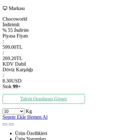
Markası
Chocoworld
İndirimli
%
55
İndirim
Piyasa Fiyatı
:
599.00
TL
:
269.20
TL
KDV Dahil
Döviz Karşılığı
:
8.30
USD
Stok
99+
Taksit Oranlarını Göster
Kg
Sepete Ekle
Hemen Al
Ürün Özellikleri
Ürün Yorumları