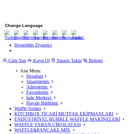
Change Language
Hoşgeldin Ziyaretçi
Giriş Yap
Kayıt Ol
Sipariş Takip
İletişim
Ana Menu
Hesabım
Siparişlerim
Adreslerim
Favorilerim
İade Merkezi
Havale Bildirimi
Waffle Sosları
KİTCHBOX TİCARİ MUTFAK EKİPMANLARI
ENDÜSTRİYEL BUBBLE WAFFLE MAKİNELERİ
WAFFLE TABAN ÇİKOLATASI
WAFFLE&PANCAKE MİX