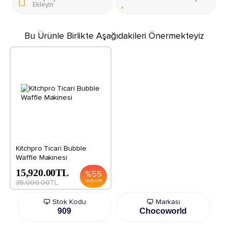
Ekleyin
Bu Ürünle Birlikte Aşağıdakileri Önermekteyiz
Kitchpro Ticari Bubble
Waffle Makinesi
15,920.00
TL
%
55
İndirim
35,000.00
TL
Stok Kodu
Markası
909
Chocoworld