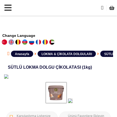
Change Language
Anasayfa
LOKMA & ÇİKOLATA DOLGULARI
SÜTLÜ 
SÜTLÜ LOKMA DOLGU ÇİKOLATASI (1kg)
Karşılaştırma Listenize
Ürünü Favorilere Ekleyin