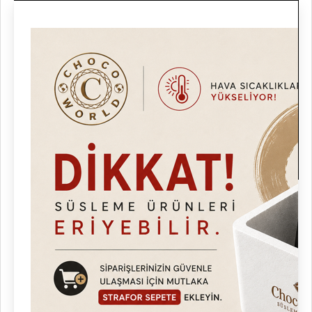
SÜTLÜ LOKMA DOLGU ÇİKOLATASI (BELÇİKA)
LOKMA ÇİKOLATALARI
Türkiyenin heryerine anlaşmalı kargolarımız ile adrese teslim
gönderilmektedir @chocoworldofficial Kalitesi ve Güvencesi ile.
Lezzetli,Kaliteli, Gerçek Çikolatalarımızın En Uygun fiyatlarla
satışını yapmaktayız.