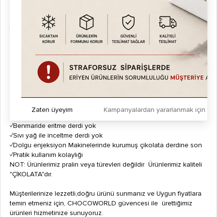
Kaliteli ve Lezzetli Lokmaya özel Çikolata gurubumuzu uygun
fiyatlara alıp
Lokma sektöründe kârlılık oranlarınızı %150 - 200 oranlarına
çıkarabilirsiniz.
✓Lokma'ya özel Dolgu çikolataları ve Lokma üstü çikolataları
✓Özel kıvam
✓Donmayan özellik
✓Lezzetli ve Kaliteli
Zaten üyeyim
Kampanyalardan yararlanmak için h
✓Parlak Renk
✓Benmaride eritme derdi yok
✓Sıvı yağ ile inceltme derdi yok
✓Dolgu enjeksiyon Makinelerinde kurumuş çikolata derdine son
✓Pratik kullanım kolaylığı
NOT: Ürünlerimiz pralin veya türevleri değildir Ürünlerimiz kaliteli
"ÇİKOLATA"dır.
Müşterilerinize lezzetli,doğru ürünü sunmanız ve Uygun fiyatlara
temin etmeniz için, CHOCOWORLD güvencesi ile ürettiğimiz
ürünleri hizmetinize sunuyoruz.