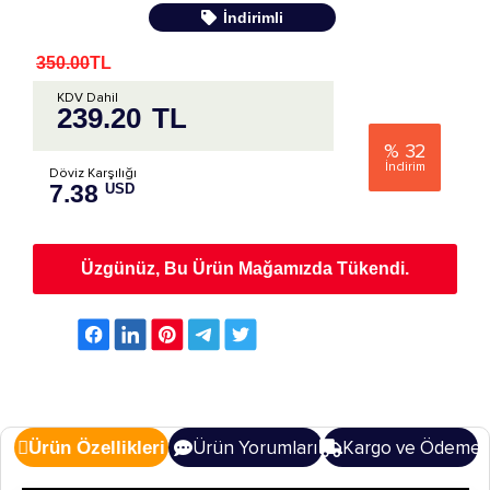
İndirimli
350.00
TL
KDV Dahil
239.20
TL
%
32
İndirim
Döviz Karşılığı
7.38
USD
Üzgünüz, Bu Ürün Mağamızda Tükendi.
Ürün Yorumları
Kargo ve Ödeme
Ürün Özellikleri