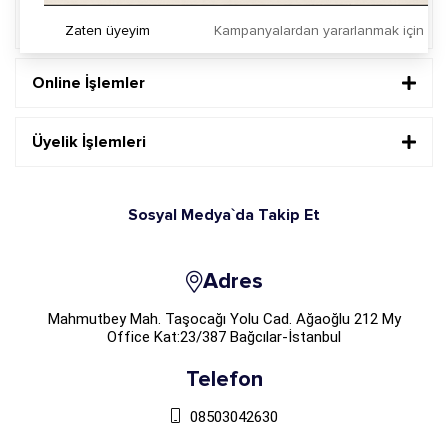
Daha Fazla Bilgi
Zaten üyeyim
Kampanyalardan yararlanmak için h
Online İşlemler
Üyelik İşlemleri
Sosyal Medya`da Takip Et
Adres
Mahmutbey Mah. Taşocağı Yolu Cad. Ağaoğlu 212 My
Office Kat:23/387 Bağcılar-İstanbul
Telefon
08503042630