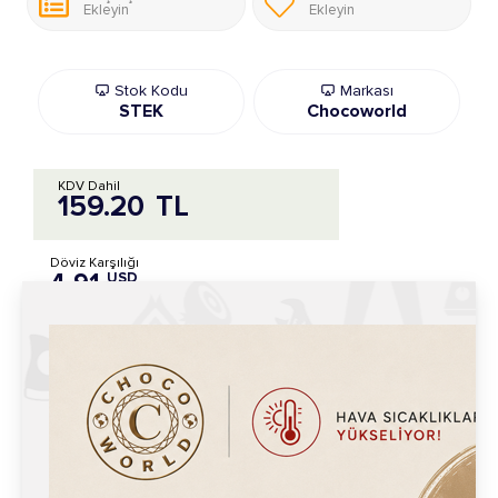
Ekleyin
Ekleyin
Stok Kodu
Markası
STEK
Chocoworld
KDV Dahil
159.20
TL
Döviz Karşılığı
4.91
USD
Üzgünüz, Bu Ürün Mağamızda Tükendi.