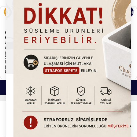
Ürün Özellikleri
Ürün Yorumları
Kargo ve Ödeme
Sütlü Ekler Sosu
Kargo ve İade
Kargonuzu teslim almadan önce lütfen eksik, hasarlı ya da
ayıplı olup olmadığını kontrol ediniz. Eğer kargonuzda normal
dışı bir durum gözlemlerseniz zabıt tutarak ürününüzü kargo
görevlisine iade ediniz.
Sipariş Kargoya Verilişi
Ürünler siparişi verdiğiniz tarihten itibaren aksi belirtilmedikçe
(Hızlı kargo vb. uyarı simgeleri.) 2 iş günü içerisinde
kargolanmaktadır.
Bu Ürünlerde İlginizi Çekebilir.
Sosyal Medya`da Takip Et