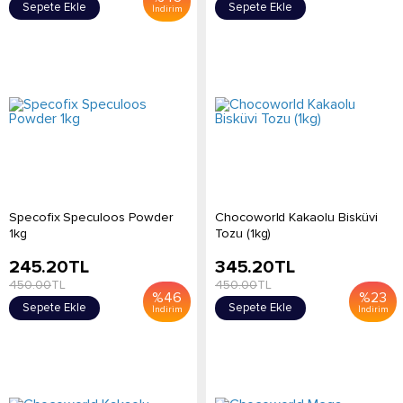
Sepete Ekle
Sepete Ekle
İndirim
Specofix Speculoos Powder
Chocoworld Kakaolu Bisküvi
1kg
Tozu (1kg)
245.20
TL
345.20
TL
450.00
TL
450.00
TL
%
46
%
23
Sepete Ekle
Sepete Ekle
İndirim
İndirim