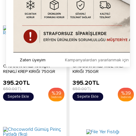
Zaten üyeyim
Kampanyalardan yararlanmak için h
CHOCOWORLD KARIŞIK
CHOCOWORLD MUZ KREP
RENKLİ KREP KIRIĞI 750GR
KIRIĞI 750GR
395.20
TL
395.20
TL
650.00
TL
650.00
TL
%
39
%
39
Sepete Ekle
Sepete Ekle
İndirim
İndirim