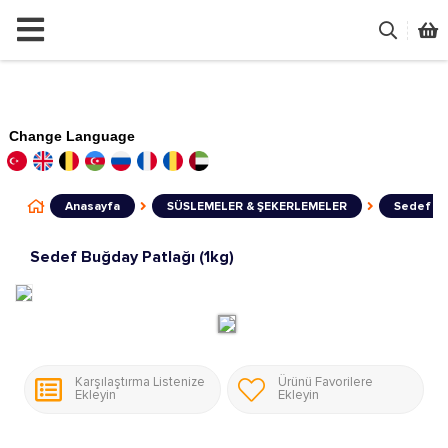
Change Language
Anasayfa
SÜSLEMELER & ŞEKERLEMELER
Sedef Bu
Sedef Buğday Patlağı (1kg)
Karşılaştırma Listenize
Ürünü Favorilere
Ekleyin
Ekleyin