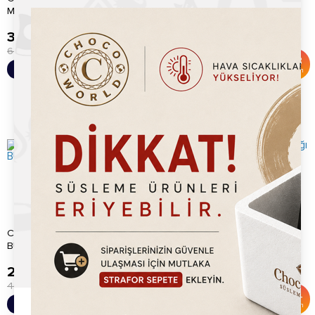
Marshmallow 1kg
Marshmallow 1kg
399.20
TL
399.20
TL
600.00
TL
600.00
TL
%
33
%
33
Sepete Ekle
Sepete Ekle
İndirim
İndirim
CHOCOWORLD YEŞİL
Chocoworld Kivi Krep Kırığı
BUĞDAY PATLAĞI
750gr
249.20
TL
395.20
TL
400.00
TL
600.00
TL
%
38
%
34
Sepete Ekle
Sepete Ekle
İndirim
İndirim