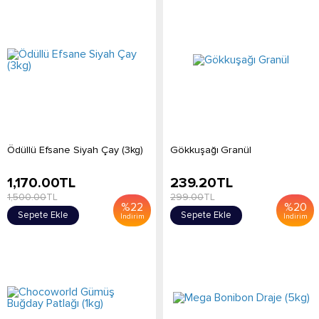
Ödüllü Efsane Siyah Çay (3kg)
Gökkuşağı Granül
1,170.00
TL
239.20
TL
1,500.00
TL
299.00
TL
%
22
%
20
Sepete Ekle
Sepete Ekle
İndirim
İndirim