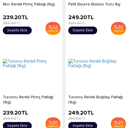
Mor Renkli Pirinç Patlağı (1kg)
Petit Beurre Bisküvi Tozu 1kg
239.20
TL
249.20
TL
350.00
TL
400.00
TL
%
32
%
38
Sepete Ekle
Sepete Ekle
İndirim
İndirim
Turuncu Renkli Pirinç Patlağı
Turuncu Renkli Buğday Patlağı
(1kg)
(1kg)
239.20
TL
249.20
TL
299.00
TL
350.00
TL
%
20
%
29
Sepete Ekle
Sepete Ekle
İndirim
İndirim