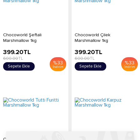
Chocoworld Şeftali
Chocoworld Çilek
Marshmallow 1kg
Marshmallow 1kg
399.20
TL
399.20
TL
600.00
TL
600.00
TL
%
33
%
33
Sepete Ekle
Sepete Ekle
İndirim
İndirim
Chocoworld Tutti Furitti
Chocoworld Karpuz