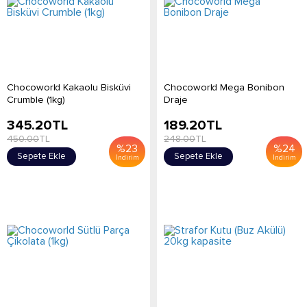
Chocoworld Kakaolu Bisküvi
Chocoworld Mega Bonibon
Crumble (1kg)
Draje
345.20
TL
189.20
TL
450.00
TL
248.00
TL
%
23
%
24
Sepete Ekle
Sepete Ekle
İndirim
İndirim