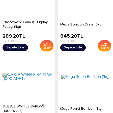
Chocoworld Gümüş Buğday
Mega Bonibon Draje (5kg)
Patlağı (1kg)
289.20
TL
845.20
TL
370.00
TL
1,240.00
TL
%
22
%
32
Sepete Ekle
Sepete Ekle
İndirim
İndirim
BUBBLE WAFFLE BARDAĞI
Mega Renkli Bonibon (1kg)
(1000 ADET)