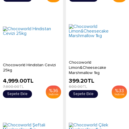
Chocoworld
Chocoworld Hindistan Cevizi
Limon&Cheesecake
25kg
Marshmallow 1kg
4,999.00
TL
399.20
TL
7,800.00
TL
600.00
TL
%
36
%
33
Sepete Ekle
Sepete Ekle
İndirim
İndirim