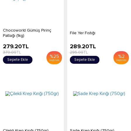
Chocoworld Gümüş Pirinç
File Yer Fıstığı
Patlağı (1kg)
279.20
TL
289.20
TL
370.00
TL
295.00
TL
%
25
%
2
Sepete Ekle
Sepete Ekle
İndirim
İndirim
Çilekli Krep Kırığı (750gr)
Sade Krep Kırığı (750gr)