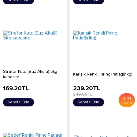
Sepete Ekle
Sepete Ekle
Strafor Kutu (Buz Akülü) 5kg
Karışık Renkli Pirinç Patlağı(1kg)
kapasite
169.20
TL
239.20
TL
349.00
TL
%
31
Sepete Ekle
Sepete Ekle
İndirim