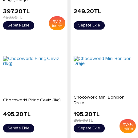
397.20
TL
249.20
TL
450.00
TL
%
12
Sepete Ekle
Sepete Ekle
İndirim
Chocoworld Mini Bonibon
Chocoworld Pirinç Ceviz (1kg)
Draje
495.20
TL
195.20
TL
299.00
TL
%
35
Sepete Ekle
Sepete Ekle
İndirim