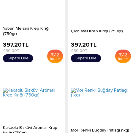
Yaban Mersini Krep Kırığı
Çikolatalı Krep Kırığı (750gr)
(750gr)
397.20
TL
397.20
TL
450.00
TL
450.00
TL
%
12
%
12
Sepete Ekle
Sepete Ekle
İndirim
İndirim
Kakaolu Bisküvi Aromalı Krep
Mor Renkli Buğday Patlağı (1kg)
Kırığı (750gr)