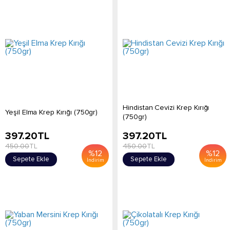
Hindistan Cevizi Krep Kırığı
Yeşil Elma Krep Kırığı (750gr)
(750gr)
397.20
TL
397.20
TL
450.00
TL
450.00
TL
%
12
%
12
Sepete Ekle
Sepete Ekle
İndirim
İndirim