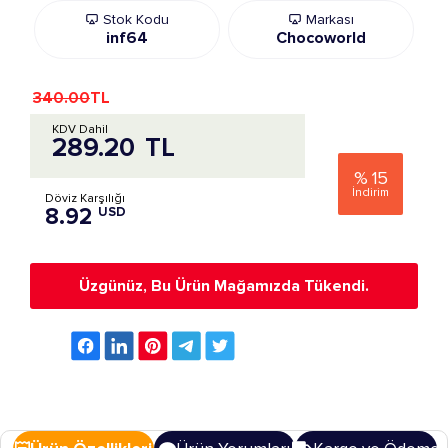
Stok Kodu
Markası
inf64
Chocoworld
340.00
TL
KDV Dahil
289.20
TL
%
15
İndirim
Döviz Karşılığı
8.92
USD
Üzgünüz, Bu Ürün Mağamızda Tükendi.