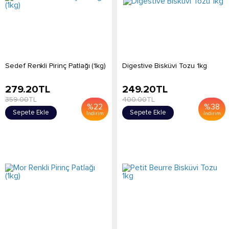
Sedef Renkli Pirinç Patlağı (1kg)
Digestive Bisküvi Tozu 1kg
279.20
TL
249.20
TL
359.00
TL
400.00
TL
%
22
%
38
Sepete Ekle
Sepete Ekle
İndirim
İndirim