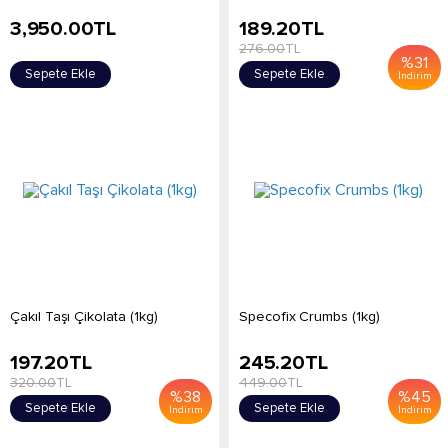
3,950.00
TL
189.20
TL
276.00
TL
%
31
Sepete Ekle
Sepete Ekle
İndirim
Çakıl Taşı Çikolata (1kg)
Specofix Crumbs (1kg)
197.20
TL
245.20
TL
320.00
TL
449.00
TL
%
38
%
45
Sepete Ekle
Sepete Ekle
İndirim
İndirim