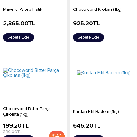
Maverdi Antep Fıstık
Chocoworld Krokan (1kg)
2,365.00
TL
925.20
TL
Sepete Ekle
Sepete Ekle
Chocoworld Bitter Parça
Kürdan Fitil Badem (1kg)
Çikolata (1kg)
199.20
TL
645.20
TL
350.00
TL
%
43