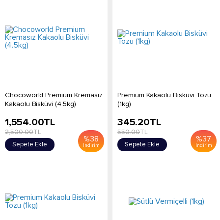
Chocoworld Premium Kremasız
Premium Kakaolu Bisküvi Tozu
Kakaolu Bisküvi (4.5kg)
(1kg)
1,554.00
TL
345.20
TL
2,500.00
TL
550.00
TL
%
38
%
37
Sepete Ekle
Sepete Ekle
İndirim
İndirim