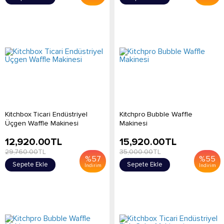
Kitchbox Ticari Endüstriyel
Kitchpro Bubble Waffle
Üçgen Waffle Makinesi
Makinesi
12,920.00
TL
15,920.00
TL
29,760.00
TL
35,000.00
TL
%
57
%
55
Sepete Ekle
Sepete Ekle
İndirim
İndirim