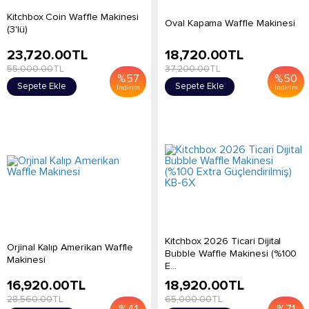
Kitchbox Coin Waffle Makinesi
Oval Kapama Waffle Makinesi
(3'lü)
23,720.00
TL
18,720.00
TL
55,000.00
TL
37,200.00
TL
%
57
%
50
Sepete Ekle
Sepete Ekle
İndirim
İndirim
Kitchbox 2026 Ticari Dijital
Orjinal Kalıp Amerikan Waffle
Bubble Waffle Makinesi (%100
Makinesi
E...
16,920.00
TL
18,920.00
TL
28,560.00
TL
65,000.00
TL
%
41
%
71