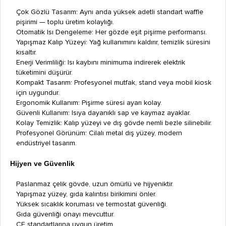
Çok Gözlü Tasarım: Aynı anda yüksek adetli standart waffle
pişirimi — toplu üretim kolaylığı.
Otomatik Isı Dengeleme: Her gözde eşit pişirme performansı.
Yapışmaz Kalıp Yüzeyi: Yağ kullanımını kaldırır, temizlik süresini
kısaltır.
Enerji Verimliliği: Isı kaybını minimuma indirerek elektrik
tüketimini düşürür.
Kompakt Tasarım: Profesyonel mutfak, stand veya mobil kiosk
için uygundur.
Ergonomik Kullanım: Pişirme süresi ayarı kolay.
Güvenli Kullanım: Isıya dayanıklı sap ve kaymaz ayaklar.
Kolay Temizlik: Kalıp yüzeyi ve dış gövde nemli bezle silinebilir.
Profesyonel Görünüm: Cilalı metal dış yüzey, modern
endüstriyel tasarım.
Hijyen ve Güvenlik
Paslanmaz çelik gövde, uzun ömürlü ve hijyeniktir.
Yapışmaz yüzey, gıda kalıntısı birikimini önler.
Yüksek sıcaklık koruması ve termostat güvenliği.
Gıda güvenliği onayı mevcuttur.
CE standartlarına uygun üretim.