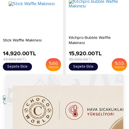
Kitchpro Bubble Waffle
Stick Waffle Makinesi
Makinesi
14,920.00
TL
15,920.00
TL
43,560.00
TL
35,000.00
TL
%
66
%
55
Sepete Ekle
Sepete Ekle
İndirim
İndirim