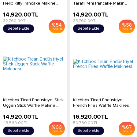
Hello Kitty Pancake Makine...
Taraflı Mini Pancake Makin...
14,920.00
TL
14,920.00
TL
32,760.00
TL
35,760.00
TL
%
54
%
58
Sepete Ekle
Sepete Ekle
İndirim
İndirim
Kitchbox Ticari Endüstriyel Stick
Kitchbox Ticari Endüstriyel
Üçgen Stick Waffle Makine...
French Fries Waffle Makinesi
14,920.00
TL
16,920.00
TL
43,560.00
TL
50,760.00
TL
%
66
%
67
Sepete Ekle
Sepete Ekle
İndirim
İndirim