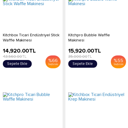
Kitchbox Ticari Endüstriyel Stick
Kitchpro Bubble Waffle
Waffle Makinesi
Makinesi
14,920.00
TL
15,920.00
TL
43,560.00
TL
35,000.00
TL
%
66
%
55
Sepete Ekle
Sepete Ekle
İndirim
İndirim