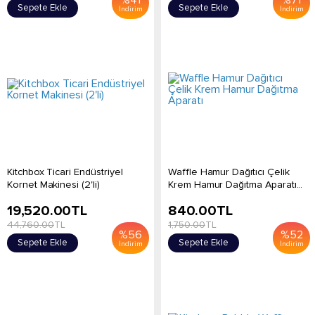
Sepete Ekle
Sepete Ekle
İndirim
İndirim
Kitchbox Ticari Endüstriyel
Waffle Hamur Dağıtıcı Çelik
Kornet Makinesi (2'li)
Krem Hamur Dağıtma Aparatı...
19,520.00
TL
840.00
TL
44,760.00
TL
1,750.00
TL
%
56
%
52
Sepete Ekle
Sepete Ekle
İndirim
İndirim