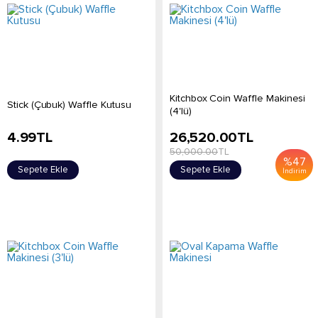
Kitchbox Coin Waffle Makinesi
Stick (Çubuk) Waffle Kutusu
(4'lü)
4.99
TL
26,520.00
TL
50,000.00
TL
%
47
Sepete Ekle
Sepete Ekle
İndirim