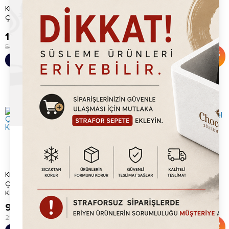
Kitchbox Ticari Endüstriyel
Kitchpro Bubble Waffle
Çiçek Waffle Makinesi (2'li...
Makinesi
19,820.00
TL
15,920.00
TL
56,760.00
TL
35,000.00
TL
%
65
%
55
Sepete Ekle
Sepete Ekle
İndirim
İndirim
Kitchbox Ticari Endüstriyel
Kitchbox Ticari Endüstriyel
Çiçek Waffle Makinesi (Kare
Belçika Waffle Makinesi
Kas...
9,920.00
TL
14,920.00
TL
29,760.00
TL
38,760.00
TL
%
67
%
62