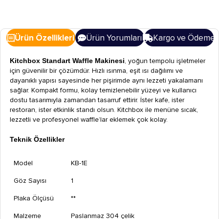
Ürün Özellikleri
Ürün Yorumları
Kargo ve Ödeme
Kitchbox Standart Waffle Makinesi
, yoğun tempolu işletmeler
için güvenilir bir çözümdür. Hızlı ısınma, eşit ısı dağılımı ve
dayanıklı yapısı sayesinde her pişirimde aynı lezzeti yakalamanı
sağlar. Kompakt formu, kolay temizlenebilir yüzeyi ve kullanıcı
dostu tasarımıyla zamandan tasarruf ettirir. İster kafe, ister
restoran, ister etkinlik standı olsun. Kitchbox ile menüne sıcak,
lezzetli ve profesyonel waffle’lar eklemek çok kolay.
Teknik Özellikler
Model
KB-1E
Göz Sayısı
1
Plaka Ölçüsü
**
Malzeme
Paslanmaz 304 çelik