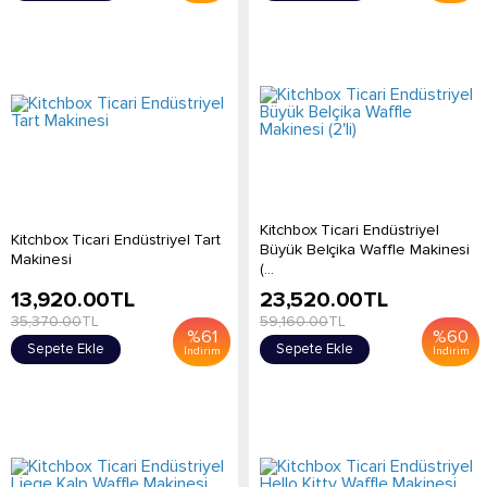
Kitchbox Ticari Endüstriyel
Kitchbox Ticari Endüstriyel Tart
Büyük Belçika Waffle Makinesi
Makinesi
(...
13,920.00
TL
23,520.00
TL
35,370.00
TL
59,160.00
TL
%
61
%
60
Sepete Ekle
Sepete Ekle
İndirim
İndirim