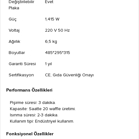
Değiştirilebilir
Evet
Plaka
Güç
1,415 W
Voltaj
220 V 50 Hz
Ağırlık
6,5 kg
Boyutlar
485*295*315
Garanti Süresi
1 yıl
Sertifikasyon
CE, Gıda Güvenliği Onayı
Performans Özellikleri
Pişirme süresi: 3 dakika.
Kapasite: Saatte 20 waffle üretimi.
Isınma süresi: 2-3 dakika.
Kullanım tipi: Endüstriyel kullanım.
Fonksiyonel Özellikler