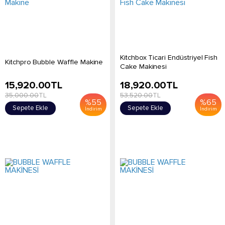
Kitchbox Ticari Endüstriyel Fish
Kitchpro Bubble Waffle Makine
Cake Makinesi
15,920.00
TL
18,920.00
TL
35,000.00
TL
53,520.00
TL
%
55
%
65
Sepete Ekle
Sepete Ekle
İndirim
İndirim