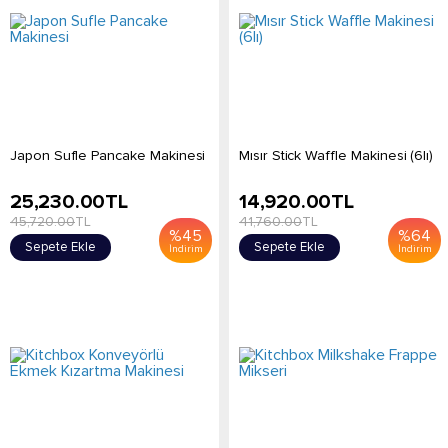
Japon Sufle Pancake Makinesi
Mısır Stick Waffle Makinesi (6lı)
25,230.00
TL
14,920.00
TL
45,720.00
TL
41,760.00
TL
%
45
%
64
Sepete Ekle
Sepete Ekle
İndirim
İndirim