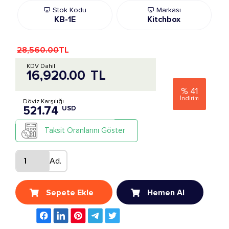
Stok Kodu
Markası
KB-1E
Kitchbox
28,560.00
TL
KDV Dahil
16,920.00
TL
%
41
İndirim
Döviz Karşılığı
521.74
USD
Taksit Oranlarını Göster
Ad.
Sepete Ekle
Hemen Al