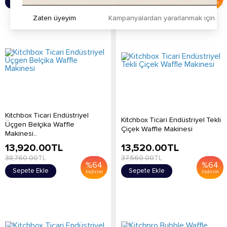
Sepete Ekle
Sepete Ekle
İndirim
İndirim
Zaten üyeyim
Kampanyalardan yararlanmak için h
Kitchbox Ticari Endüstriyel
Kitchbox Ticari Endüstriyel Tekli
Üçgen Belçika Waffle
Çiçek Waffle Makinesi
Makinesi...
13,920.00
TL
13,520.00
TL
38,760.00
TL
37,560.00
TL
%
64
%
64
Sepete Ekle
Sepete Ekle
İndirim
İndirim