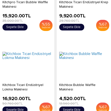
Kitchpro Ticari Bubble Waffle
Kitchbox Ticari Endüstriyel Krep
Makinesi
Makinesi
15,920.00
TL
9,920.00
TL
35,000.00
TL
29,760.00
TL
%
55
%
67
Sepete Ekle
Sepete Ekle
İndirim
İndirim
Kitchbox Ticari Endüstriyel
Kitchbox Bubble Waffle
Lokma Makinesi
Makinesi
16,920.00
TL
4,520.00
TL
50,760.00
TL
13,560.00
TL
%
67
%
67
Sepete Ekle
Sepete Ekle
İndirim
İndirim