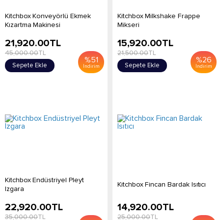
Kitchbox Konveyörlü Ekmek
Kitchbox Milkshake Frappe
Kızartma Makinesi
Mikseri
21,920.00
TL
15,920.00
TL
45,000.00
TL
21,500.00
TL
%
51
%
26
Sepete Ekle
Sepete Ekle
İndirim
İndirim
Kitchbox Endüstriyel Pleyt
Kitchbox Fincan Bardak Isıtıcı
Izgara
22,920.00
TL
14,920.00
TL
35,000.00
TL
25,000.00
TL