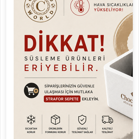
En23953' e göre 32°C, Rh%65 ve
Çalışma
41°C Rh%70 çalışma koşullarına uygun.
Koşulları
Gövde
İç, dış gövde paslanmaz çelik Aisi 430.
İzolasyon
60mm kalınlığında 37/45 kg/m³
yoğunlukta
çevre dostu (CFC içermeyen)
poliüretan
izolasyon.
Kapasite
35LT
Gövde
Kullanılan Kaplama Malzemesi üç kat
ile
çevrelenmiş olup,
üretmiş olduğu sıcak suyu daha
uzun süre
muhafaza ederek
hem enerjiden hem zamandan
tasarruf sağlar.
ayarlanabilir sıcaklık kontrollü