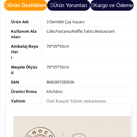
Ürün Özellikleri
Ürün Yorumları
Kargo ve Ödeme
Ürün Adı
3 Demlikli Çay Kazanı
Kullanım Ala
Cafe,Pastane,Waffle,Tatlıcı,Restaurant
nları
Ambalaj Boyu
70*35*55cm
tlar
ı
Meşale Ölçüs
70*35*55cm
ü
EAN
8682897283036
Üretici firma
Kitchbox
Yalıtım
Özel Kauçuk Yalıtım mekanizması
Marka
Kitchbox
Menşei
Made in Türkiye
Ağırlık
30kg