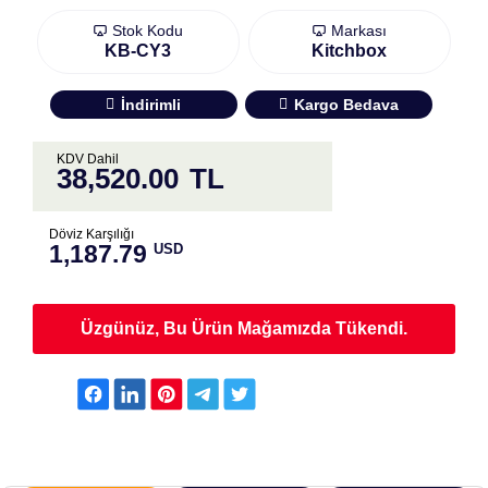
Stok Kodu
Markası
KB-CY3
Kitchbox
İndirimli
Kargo Bedava
KDV Dahil
38,520.00
TL
Döviz Karşılığı
1,187.79
USD
Üzgünüz, Bu Ürün Mağamızda Tükendi.