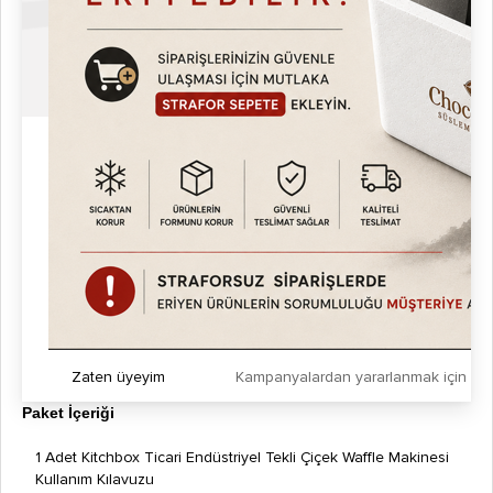
Enerji Verimliliği: Isı kaybını minimuma indirerek elektrik
tüketimini düşürür.
Kompakt Tasarım: Profesyonel mutfak, stand veya mobil kiosk
için uygundur.
Ergonomik Kullanım: Pişirme süresi ayarı kolay.
Güvenli Kullanım: Isıya dayanıklı sap ve kaymaz ayaklar.
Kolay Temizlik: Kalıp yüzeyi ve dış gövde nemli bezle silinebilir.
Profesyonel Görünüm: Cilalı metal dış yüzey, modern
endüstriyel tasarım.
Hijyen ve Güvenlik
Paslanmaz çelik gövde, uzun ömürlü ve hijyeniktir.
Yapışmaz yüzey, gıda kalıntısı birikimini önler.
Yüksek sıcaklık koruması ve termostat güvenliği.
Gıda güvenliği onayı mevcuttur.
CE standartlarına uygun üretim.
Zaten üyeyim
Kampanyalardan yararlanmak için h
Paket İçeriği
1 Adet Kitchbox Ticari Endüstriyel Tekli Çiçek Waffle Makinesi
Kullanım Kılavuzu