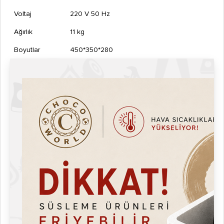
Voltaj
220 V 50 Hz
Ağırlık
11 kg
Boyutlar
450*350*280
Garanti Süresi
1 yıl
Sertifikasyon
CE, Gıda Güvenliği Onayı
Performans Özellikleri
Pişirme süresi: 3 dakika.
Kapasite: Saatte 20 çiçek waffle üretimi.
Isınma süresi: 2-3 dakika.
Kullanım tipi: Endüstriyel kullanım.
Fonksiyonel Özellikler
Otomatik Isı Dengeleme: Her gözde eşit pişirme performansı.
Yapışmaz Kalıp Yüzeyi: Yağ kullanımını kaldırır, temizlik süresini
kısaltır.