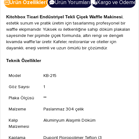
Ürün Özellikleri
Ürün Yorumları
Kargo ve Ödeme
Kitchbox Ticari Endüstriyel Tekli Çiçek Waffle Makinesi
,
estetik sunum ve pratik üretim için tasarlanmış profesyonel bir
waffle ekipmanıdır. Yüksek ısı iletkenliğine sahip döküm plakaları
sayesinde her pişimde çiçek formunda, altın rengi ve dengeli
kıvamda waffle’lar üretir. Kafeler, restoranlar ve oteller için
dayanıklı, enerji verimli ve uzun ömürlü bir çözümdür.
Teknik Özellikler
Model
KB-215
Göz Sayısı
1
Plaka Ölçüsü
**
Malzeme
Paslanmaz 304 çelik
Kalıp
Aluminyum Alaşımlı Döküm
Malzemesi
Kaplama
Dupont Floropolimer Teflon (3