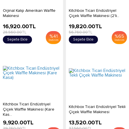
Orjinal Kalıp Amerikan Waffle
Kitchbox Ticari Endüstriyel
Makinesi
Çiçek Waffle Makinesi (2'li...
16,920.00
TL
19,820.00
TL
28,560.00
TL
56,760.00
TL
%
41
%
65
Sepete Ekle
Sepete Ekle
İndirim
İndirim
Kitchbox Ticari Endüstriyel
Kitchbox Ticari Endüstriyel Tekli
Çiçek Waffle Makinesi (Kare
Çiçek Waffle Makinesi
Kas...
9,920.00
TL
13,520.00
TL
29,760.00
TL
37,560.00
TL