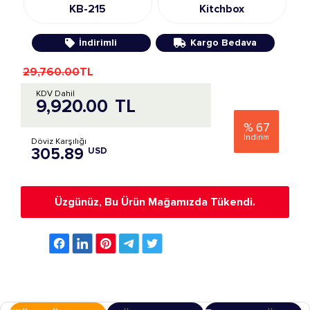
KB-215
Kitchbox
İndirimli
Kargo Bedava
29,760.00
TL
KDV Dahil
9,920.00
TL
%
67
İndirim
Döviz Karşılığı
305.89
USD
Üzgünüz, Bu Ürün Mağamızda Tükendi.