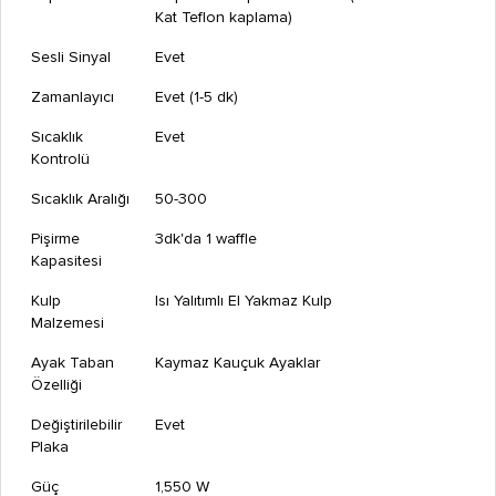
Kat Teflon kaplama)
Sesli Sinyal
Evet
Zamanlayıcı
Evet (1-5 dk)
Sıcaklık
Evet
Kontrolü
Sıcaklık Aralığı
50-300
Pişirme
3dk'da 1 waffle
Kapasitesi
Kulp
Isı Yalıtımlı El Yakmaz Kulp
Malzemesi
Ayak Taban
Kaymaz Kauçuk Ayaklar
Özelliği
Değiştirilebilir
Evet
Plaka
Güç
1,550 W