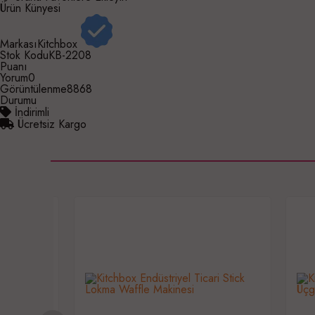
Ürün Künyesi
Markası
Kitchbox
Stok Kodu
KB-2208
Puanı
Yorum
0
Görüntülenme
8868
Durumu
İndirimli
Ücretsiz Kargo