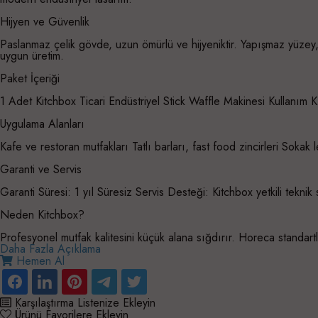
Hijyen ve Güvenlik
Paslanmaz çelik gövde, uzun ömürlü ve hijyeniktir. Yapışmaz yüzey, 
uygun üretim.
Paket İçeriği
1 Adet Kitchbox Ticari Endüstriyel Stick Waffle Makinesi Kullanım
Uygulama Alanları
Kafe ve restoran mutfakları Tatlı barları, fast food zincirleri Sokak l
Garanti ve Servis
Garanti Süresi: 1 yıl Süresiz Servis Desteği: Kitchbox yetkili teknik 
Neden Kitchbox?
Profesyonel mutfak kalitesini küçük alana sığdırır. Horeca standart
Daha Fazla Açıklama
Hemen Al
Karşılaştırma Listenize Ekleyin
Ürünü Favorilere Ekleyin