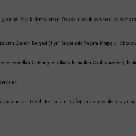
gıda kalıntısı birikimini önler. Yüksek sıcaklık koruması ve termost
 Kılavuzu Garanti Belgesi (1 yıl) Süper Mix Reçete Kitapçığı Choco
ezzeti standları Catering ve etkinlik hizmetleri Okul, üniversite, hasta
servisleri
larında üretim (Hotel–Restaurant–Cafe). Gıda güvenliği onaylı mater