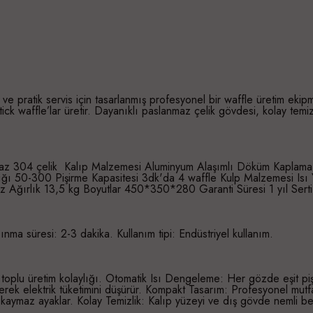
 ve pratik servis için tasarlanmış profesyonel bir waffle üretim ek
tick waffle’lar üretir. Dayanıklı paslanmaz çelik gövdesi, kolay temiz
304 çelik Kalıp Malzemesi Aluminyum Alaşımlı Döküm Kaplama Dup
alığı 50-300 Pişirme Kapasitesi 3dk'da 4 waffle Kulp Malzemesi Isı
Hz Ağırlık 13,5 kg Boyutlar 450*350*280 Garanti Süresi 1 yıl Ser
sınma süresi: 2-3 dakika. Kullanım tipi: Endüstriyel kullanım.
 toplu üretim kolaylığı. Otomatik Isı Dengeleme: Her gözde eşit piş
indirerek elektrik tüketimini düşürür. Kompakt Tasarım: Profesyonel m
 kaymaz ayaklar. Kolay Temizlik: Kalıp yüzeyi ve dış gövde nemli bez