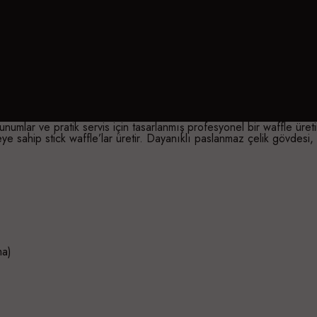
unumlar ve pratik servis için tasarlanmış profesyonel bir waffle ür
ye sahip stick waffle’lar üretir. Dayanıklı paslanmaz çelik gövdesi, 
ma)