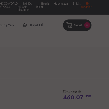
HOCOWORLD
BANKA
Sipariş
Hakkımızda
S.S.S.
WROOM
HESAP
Takibi
Yorumlar
BİLGİLERİ
Sepet
Giriş Yap
Kayıt Ol
0
Döviz Karşılığı
460.07
USD