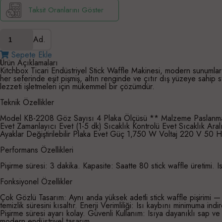
Taksit Oranlarını Göster
Ad.
Sepete Ekle
Ürün Açıklamaları
Kitchbox Ticari Endüstriyel Stick Waffle Makinesi, modern sunumlar
her seferinde eşit pişmiş, altın renginde ve çıtır dış yüzeye sahip s
lezzeti işletmeleri için mükemmel bir çözümdür.
Teknik Özellikler
Model KB-2208 Göz Sayısı 4 Plaka Ölçüsü ** Malzeme Paslanmaz 
Evet Zamanlayıcı Evet (1-5 dk) Sıcaklık Kontrolü Evet Sıcaklık Ar
Ayaklar Değiştirilebilir Plaka Evet Güç 1,750 W Voltaj 220 V 50 
Performans Özellikleri
Pişirme süresi: 3 dakika. Kapasite: Saatte 80 stick waffle üretimi. I
Fonksiyonel Özellikler
Çok Gözlü Tasarım: Aynı anda yüksek adetli stick waffle pişirimi —
temizlik süresini kısaltır. Enerji Verimliliği: Isı kaybını minimuma 
Pişirme süresi ayarı kolay. Güvenli Kullanım: Isıya dayanıklı sap ve
modern endüstriyel tasarım.