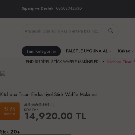
Sipariş ve Destek:
08503042630
Tüm Kategoriler
PALETLE UYGUNA AL
Kakao
ENDÜSTRİYEL STİCK WAFFLE MAKİNELERİ
Kitchbox Ticari 
Kitchbox Ticari Endüstriyel Stick Waffle Makinesi
43,560.00
TL
%
66
KDV Dahil
14,920.00
TL
İndirim
Stok
20+