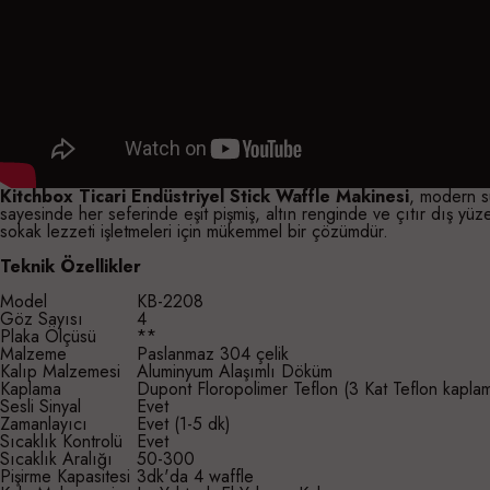
Kitchbox Ticari Endüstriyel Stick Waffle Makinesi
, modern s
sayesinde her seferinde eşit pişmiş, altın renginde ve çıtır dış yüze
sokak lezzeti işletmeleri için mükemmel bir çözümdür.
Teknik Özellikler
Model
KB-2208
Göz Sayısı
4
Plaka Ölçüsü
**
Malzeme
Paslanmaz 304 çelik
Kalıp Malzemesi
Aluminyum Alaşımlı Döküm
Kaplama
Dupont Floropolimer Teflon (3 Kat Teflon kapla
Sesli Sinyal
Evet
Zamanlayıcı
Evet (1-5 dk)
Sıcaklık Kontrolü
Evet
Sıcaklık Aralığı
50-300
Pişirme Kapasitesi
3dk'da 4 waffle