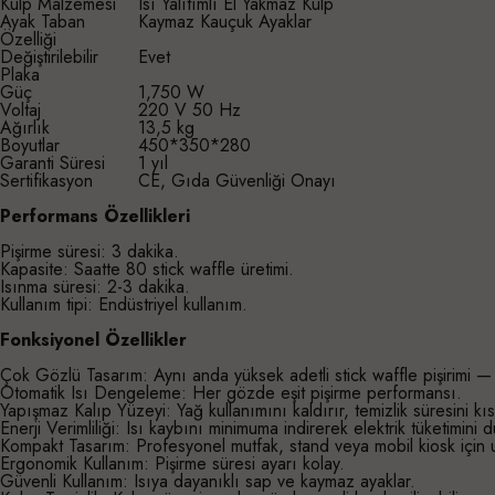
Kulp Malzemesi
Isı Yalıtımlı El Yakmaz Kulp
Ayak Taban
Kaymaz Kauçuk Ayaklar
Özelliği
Değiştirilebilir
Evet
Plaka
Güç
1,750 W
Voltaj
220 V 50 Hz
Ağırlık
13,5 kg
Boyutlar
450*350*280
Garanti Süresi
1 yıl
Sertifikasyon
CE, Gıda Güvenliği Onayı
Performans Özellikleri
Pişirme süresi: 3 dakika.
Kapasite: Saatte 80 stick waffle üretimi.
Isınma süresi: 2-3 dakika.
Kullanım tipi: Endüstriyel kullanım.
Fonksiyonel Özellikler
Çok Gözlü Tasarım: Aynı anda yüksek adetli stick waffle pişirimi — 
Otomatik Isı Dengeleme: Her gözde eşit pişirme performansı.
Yapışmaz Kalıp Yüzeyi: Yağ kullanımını kaldırır, temizlik süresini kısa
Enerji Verimliliği: Isı kaybını minimuma indirerek elektrik tüketimini d
Kompakt Tasarım: Profesyonel mutfak, stand veya mobil kiosk için 
Ergonomik Kullanım: Pişirme süresi ayarı kolay.
Güvenli Kullanım: Isıya dayanıklı sap ve kaymaz ayaklar.