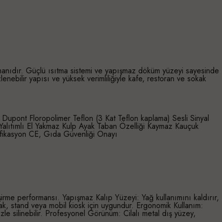
ipmanıdır. Güçlü ısıtma sistemi ve yapışmaz döküm yüzeyi sayesinde
lenebilir yapısı ve yüksek verimliliğiyle kafe, restoran ve sokak
ont Floropolimer Teflon (3 Kat Teflon kaplama) Sesli Sinyal
 Yalıtımlı El Yakmaz Kulp Ayak Taban Özelliği Kaymaz Kauçuk
tifikasyon CE, Gıda Güvenliği Onayı
irme performansı. Yapışmaz Kalıp Yüzeyi: Yağ kullanımını kaldırır,
utfak, stand veya mobil kiosk için uygundur. Ergonomik Kullanım:
le silinebilir. Profesyonel Görünüm: Cilalı metal dış yüzey,