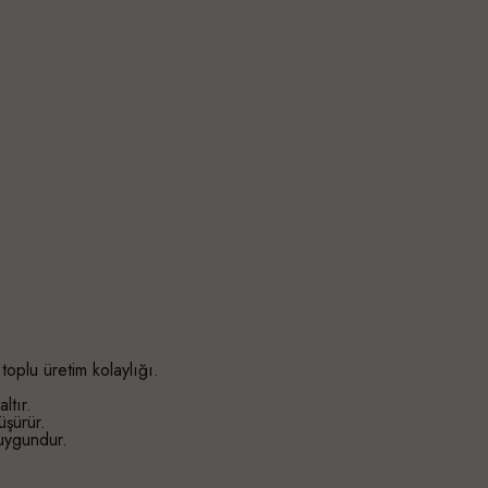
toplu üretim kolaylığı.
ltır.
üşürür.
uygundur.