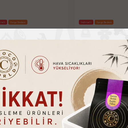
Kargo Bedava
İndirimli
Kargo Bedava
x Ticari Endüstriyel Stick Üçgen
Kitchbox Ticari Endüstriyel Stic
affle Makine...
Makinesi
%
66
0.00
TL
14,920.00
TL
İndirim
00
TL
43,560.00
TL
Sepete Ekle
Sepete Ekle