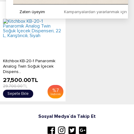
Zaten üyeyim
Kampanyalardan yararlanmak için h
Kitchbox KB-20-1 Panaromik
Analog Twin Soğuk İçecek
Dispens...
27,500.00
TL
29,700.00
TL
%
7
Sepete Ekle
İndirim
Sosyal Medya`da Takip Et