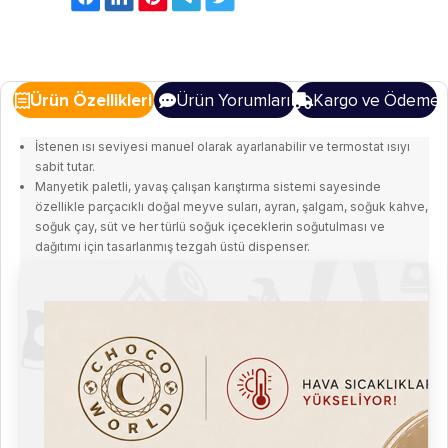
Ürün Özellikleri
Ürün Yorumları
Kargo ve Ödeme
İstenen ısı seviyesi manuel olarak ayarlanabilir ve termostat ısıyı
sabit tutar.
Manyetik paletli, yavaş çalışan karıştırma sistemi sayesinde
özellikle parçacıklı doğal meyve suları, ayran, şalgam, soğuk kahve,
soğuk çay, süt ve her türlü soğuk içeceklerin soğutulması ve
dağıtımı için tasarlanmış tezgah üstü dispenser.
Manyetik palet sistemi sayesinde haznede bulunan içeceğin alt
motor bölümüne sızma riski ortadan kalkar ve bu sayede motorun
ömrü uzar.
Geniş soğutma tabanı sayesinde içecekler daha hızlı ve eşit olarak
soğur, bu sayede klasik ürünlere göre %50’ye varan enerji tasarrufu
sağlar.
Burgulu palet sistemi homojen bir karışım ile içeceğin daha hızlı
soğumasını sağlar.
Haznelerin bağımsız çalışabilme (soğutma ve karıştırma) özelliği,
çoklu hazne ile her an içecek temini sağlar.