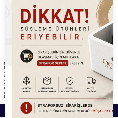
Pratik musluk sistemi, tek elle rahatça içecek almayı sağlar.
Geniş musluk hortumu hızlı dolum yapar ve kolayca sökülüp
temizlenebilir.
Mükemmel temizlik ve hijyen için içecekle temas eden tüm
parçalara kolayca ulaşılabilir ve hızlıca temizlenebilir.
Polikarbonat hazne, darbeye dayanıklı ve gıda kullanımına
uygundur. Kompakt gövdesi sayesinde yüksek miktarda günlük
tüketime sahip tesislerin ihtiyaçlarını karşılar.
Damlalıkta bulunan seviye göstergesi sayesinde atık suyun
taşmadan önce boşaltılması gerektiği kolayca fark edilir.
Üründe karıştırma sistemi mevcuttur.
Kargo ve İade
Kargonuzu teslim almadan önce lütfen eksik, hasarlı ya da
ayıplı olup olmadığını kontrol ediniz. Eğer kargonuzda normal
dışı bir durum gözlemlerseniz zabıt tutarak ürününüzü kargo
görevlisine iade ediniz.
Sipariş Kargoya Verilişi
Ürünler siparişi verdiğiniz tarihten itibaren aksi belirtilmedikçe
(Hızlı kargo vb. uyarı simgeleri.) 2 iş günü içerisinde
kargolanmaktadır.
Bu Ürünlerde İlginizi Çekebilir.