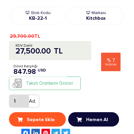
Stok Kodu
Markası
KB-22-1
Kitchbox
29,700.00
TL
KDV Dahil
27,500.00
TL
%
7
İndirim
Döviz Karşılığı
847.98
USD
Taksit Oranlarını Göster
Ad.
Sepete Ekle
Hemen Al