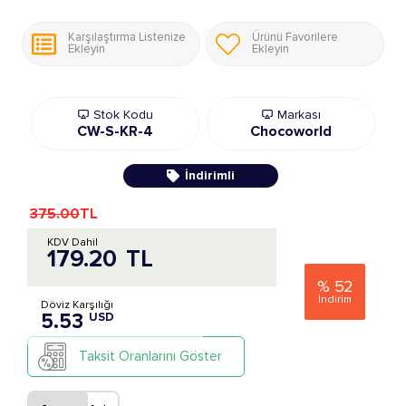
Karşılaştırma Listenize
Ürünü Favorilere
Ekleyin
Ekleyin
Stok Kodu
Markası
CW-S-KR-4
Chocoworld
İndirimli
375.00
TL
KDV Dahil
179.20
TL
%
52
İndirim
Döviz Karşılığı
5.53
USD
Taksit Oranlarını Göster