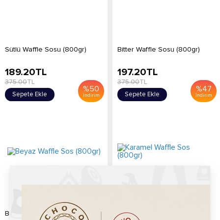
Sütlü Waffle Sosu (800gr)
Bitter Waffle Sosu (800gr)
189.20
TL
197.20
TL
375.00
TL
375.00
TL
%
50
%
47
Sepete Ekle
Sepete Ekle
İndirim
İndirim
Beyaz Waffle Sos (800gr)
Karamel Waffle Sos (800gr)