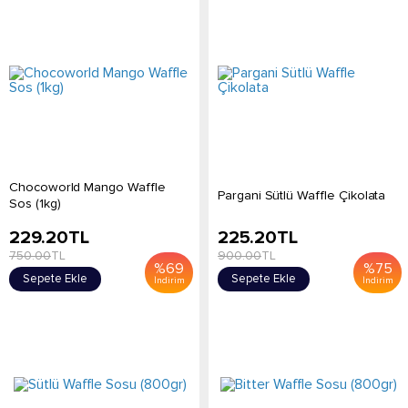
Chocoworld Mango Waffle
Pargani Sütlü Waffle Çikolata
Sos (1kg)
229.20
TL
225.20
TL
750.00
TL
900.00
TL
%
69
%
75
Sepete Ekle
Sepete Ekle
İndirim
İndirim