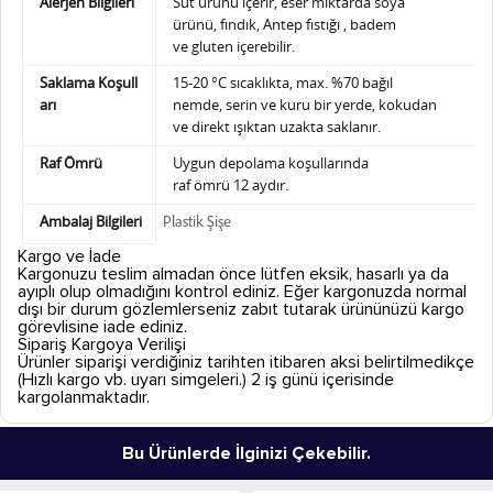
Alerjen Bilgileri
Süt ürünü içerir, eser miktarda soya
ürünü,
fındık, Antep fıstığı , badem
ve gluten içerebilir.
Saklama Koşull
15-20 °C sıcaklıkta, max. %70 bağıl
arı
nemde,
serin ve kuru bir yerde, kokudan
ve direkt ışıktan uzakta saklanır.
Raf Ömrü
Uygun depolama koşullarında
raf ömrü 12 aydır.
Ambalaj Bilgileri
Plastik Şişe
Kargo ve İade
Kargonuzu teslim almadan önce lütfen eksik, hasarlı ya da
ayıplı olup olmadığını kontrol ediniz. Eğer kargonuzda normal
dışı bir durum gözlemlerseniz zabıt tutarak ürününüzü kargo
görevlisine iade ediniz.
Sipariş Kargoya Verilişi
Ürünler siparişi verdiğiniz tarihten itibaren aksi belirtilmedikçe
(Hızlı kargo vb. uyarı simgeleri.) 2 iş günü içerisinde
kargolanmaktadır.
Bu Ürünlerde İlginizi Çekebilir.