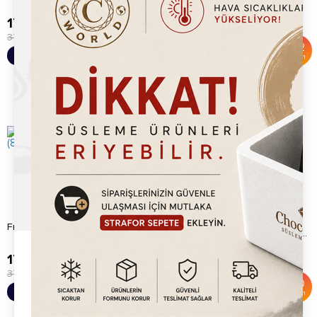
179.20
TL
179.20
TL
375.00
TL
375.00
TL
%
52
%
52
Sepete Ekle
Sepete Ekle
İndirim
İndirim
Dubai Çikolatası Antep Fıstık
Frambuaz Waffle Sos (800gr)
Kreması (10% Antep Fıstık) 80...
179.20
TL
495.00
TL
375.00
TL
820.00
TL
%
52
%
40
Sepete Ekle
Sepete Ekle
İndirim
İndirim