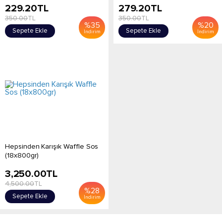
229.20
TL
279.20
TL
350.00
TL
350.00
TL
%
35
%
20
Sepete Ekle
Sepete Ekle
İndirim
İndirim
Hepsinden Karışık Waffle Sos
(18x800gr)
3,250.00
TL
4,500.00
TL
%
28
Sepete Ekle
İndirim