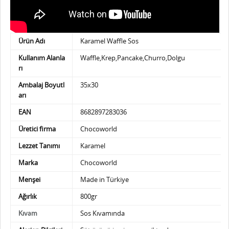
Ürün Adı
Karamel Waffle Sos
Kullanım Alanla
Waffle,Krep,Pancake,Churro,Dolgu
rı
Ambalaj Boyutl
35x30
arı
EAN
8682897283036
Üretici firma
Chocoworld
Lezzet Tanımı
Karamel
Marka
Chocoworld
Menşei
Made in Türkiye
Ağırlık
800gr
Sos Kıvamında
Kıvam