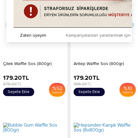
Zaten üyeyim
Kampanyalardan yararlanmak için h
Çilek Waffle Sos (800gr)
Antep Waffle Sos (800gr)
179.20
TL
179.20
TL
375.00
TL
199.20
TL
%
52
%
10
Sepete Ekle
Sepete Ekle
İndirim
İndirim