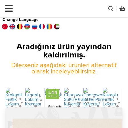
Change Language
Aradığınız ürün yayından
kaldırılmış.
Dilerseniz aşağıdaki ürünleri alternatif
olarak inceleyebilirsiniz.
%
44
İndirim
Specofix
Limonlu
Krokantlı
Chocoworld
Chocoworld
Kakaolu
799.00
TL
Lokum
SEPETE
Fındık
Sütlü Para
Bitter Para
Fındık
445.20
EKLE
TL
Kreması
Lokum
Kuvertür
Kuvertür
Lokum
(1kg)