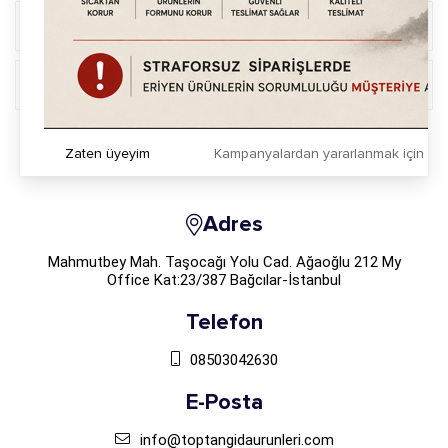
Online İşlemler
Üyelik İşlemleri
Zaten üyeyim
Kampanyalardan yararlanmak için h
Sosyal Medya`da Takip Et
Adres
Mahmutbey Mah. Taşocağı Yolu Cad. Ağaoğlu 212 My
Office Kat:23/387 Bağcılar-İstanbul
Telefon
08503042630
E-Posta
info@toptangidaurunleri.com