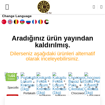
Change Language
Aradığınız ürün yayından
kaldırılmış.
Dilerseniz aşağıdaki ürünleri alternatif
olarak inceleyebilirsiniz.
%
44
İndirim
Specofix
Portakallı
Chocoworld
Krokantlı
Kakaolu
Chocoworld
799.00
TL
Lokum
Beyaz Fildişi
SEPETE
Fındık
Fındık
Sütlü Para
445.20
EKLE
TL
Kreması
Para
Lokum
Lokum
Kuvertür
(1kg)
Çikolata(1kg)