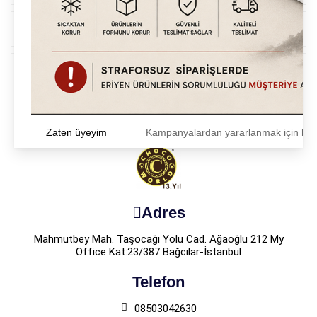
Online İşlemler
Üyelik İşlemleri
Sosyal Medya`da Takip Et
Zaten üyeyim
Kampanyalardan yararlanmak için h
Adres
Mahmutbey Mah. Taşocağı Yolu Cad. Ağaoğlu 212 My
Office Kat:23/387 Bağcılar-İstanbul
Telefon
08503042630