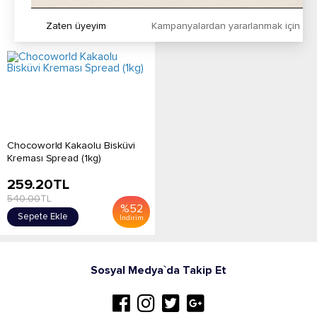
Zaten üyeyim
Kampanyalardan yararlanmak için h
Chocoworld Kakaolu Bisküvi
Kreması Spread (1kg)
259.20
TL
540.00
TL
%
52
Sepete Ekle
İndirim
Sosyal Medya`da Takip Et