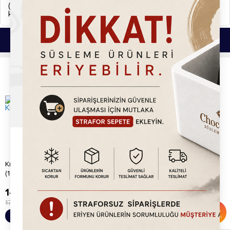
(Hızlı kargo vb. uyarı simgeleri.) 2 iş günü içerisinde
kargolanmaktadır.
Bu Ürünlerde İlginizi Çekebilir.
Krokantlı Fındık Lokum Kreması
Specofix Lokum Kreması (1kg)
(1kg)
149.20
TL
445.20
TL
175.00
TL
799.00
TL
%
15
%
44
Sepete Ekle
Sepete Ekle
İndirim
İndirim