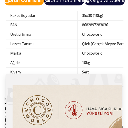
Ürün Özellikleri
Ürün Yorumları
Kargo ve Ödeme
Paket Boyutları
35x30 (10kg)
EAN
8682897283036
Üretici firma
Chocoworld
Lezzet Tanımı
Çilek (Gerçek Meyve Parçacı
Marka
Chocoworld
Ağırlık
10kg
Sert
Kıvam
Alerjen Bilgileri
Koruyucu
Paket Bilgileri
Plastik Kova
Kargo ve İade
Kargonuzu teslim almadan önce lütfen eksik, hasarlı ya da
ayıplı olup olmadığını kontrol ediniz. Eğer kargonuzda normal
dışı bir durum gözlemlerseniz zabıt tutarak ürününüzü kargo
görevlisine iade ediniz.
Sipariş Kargoya Verilişi
Ürünler siparişi verdiğiniz tarihten itibaren aksi belirtilmedikçe