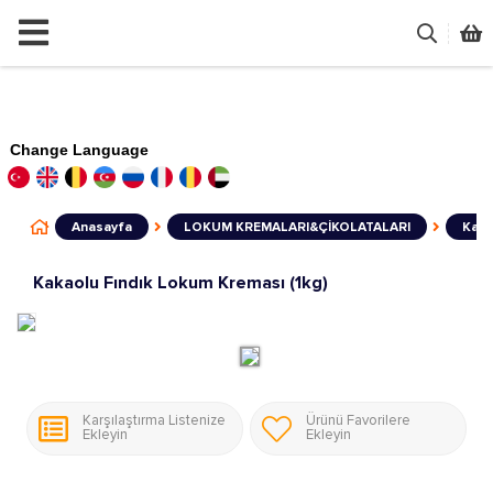
Change Language
Anasayfa
LOKUM KREMALARI&ÇİKOLATALARI
Kaka
Kakaolu Fındık Lokum Kreması (1kg)
Karşılaştırma Listenize
Ürünü Favorilere
Ekleyin
Ekleyin