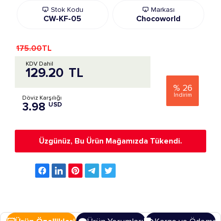
Stok Kodu
Markası
CW-KF-05
Chocoworld
175.00
TL
KDV Dahil
129.20
TL
%
26
İndirim
Döviz Karşılığı
3.98
USD
Üzgünüz, Bu Ürün Mağamızda Tükendi.