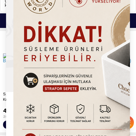
(Hızlı kargo vb. uyarı simgeleri.) 2 iş günü içerisinde
kargolanmaktadır.
Bu Ürünlerde İlginizi Çekebilir.
Specofix Karamelize Bisküvi
Chocoworld Kakaolu Bisküvi
Kreması (1kg)
Kreması Spread (1kg)
445.20
TL
259.20
TL
799.00
TL
540.00
TL
%
44
%
52
Sepete Ekle
Sepete Ekle
İndirim
İndirim