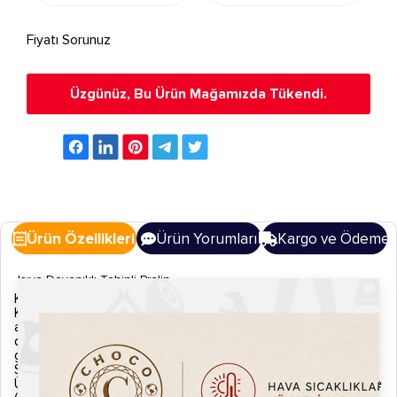
Fiyatı Sorunuz
Üzgünüz, Bu Ürün Mağamızda Tükendi.
Ürün Özellikleri
Ürün Yorumları
Kargo ve Ödeme
Isıya Dayanıklı Tahinli Pralin
Kargo ve İade
Kargonuzu teslim almadan önce lütfen eksik, hasarlı ya da
ayıplı olup olmadığını kontrol ediniz. Eğer kargonuzda normal
dışı bir durum gözlemlerseniz zabıt tutarak ürününüzü kargo
görevlisine iade ediniz.
Sipariş Kargoya Verilişi
Ürünler siparişi verdiğiniz tarihten itibaren aksi belirtilmedikçe