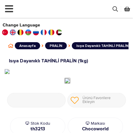
Sorunuz">
Change Language
Anasayfa
PRALİN
Isıya Dayanıklı TAHİNLİ PRALİN (1
Isıya Dayanıklı TAHİNLİ PRALİN (1kg)
Ürünü Favorilere
Ekleyin
Stok Kodu
Markası
th3213
Chocoworld