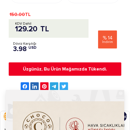
150.00
TL
KDV Dahil
129.20
TL
%
14
İndirim
Döviz Karşılığı
3.98
USD
Üzgünüz, Bu Ürün Mağamızda Tükendi.
Ürün Özellikleri
Ürün Yorumları
Kargo ve Ödeme