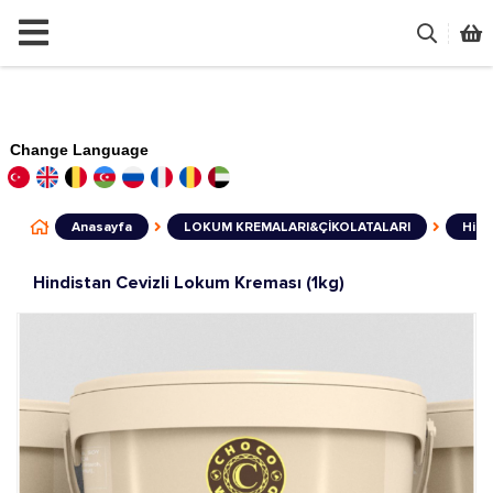
Change Language
Anasayfa
LOKUM KREMALARI&ÇİKOLATALARI
Hind
Hindistan Cevizli Lokum Kreması (1kg)