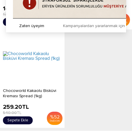
149.20
TL
445.20
TL
175.00
TL
799.00
TL
%
15
%
44
Sepete Ekle
Sepete Ekle
İndirim
İndirim
Zaten üyeyim
Kampanyalardan yararlanmak için h
Chocoworld Kakaolu Bisküvi
Kreması Spread (1kg)
259.20
TL
540.00
TL
%
52
Sepete Ekle
İndirim