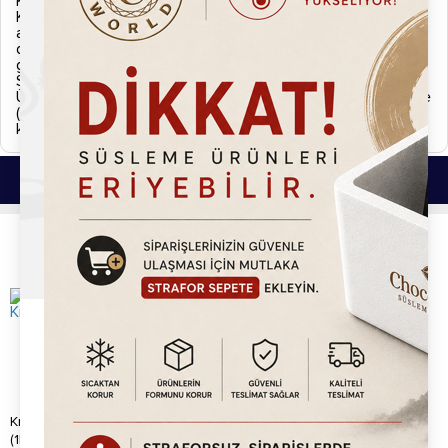
Kargo ve İade
Kargonuzu teslim almadan önce lütfen eksik, hasarlı ya da
ayıplı olup olmadığını kontrol ediniz. Eğer kargonuzda normal
dışı bir durum gözlemlerseniz zabıt tutarak ürününüzü kargo
görevlisine iade ediniz.
Sipariş Kargoya Verilişi
Ürünler siparişi verdiğiniz tarihten itibaren aksi belirtilmedikçe
(Hızlı kargo vb. uyarı simgeleri.) 2 iş günü içerisinde
kargolanmaktadır.
Bu Ürünlerde İlginizi Çekebilir.
Krokantlı Fındık Lokum Kreması
Specofix Lokum Kreması (1kg)
(1kg)